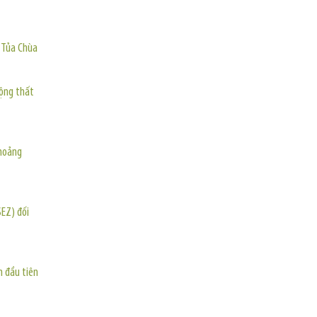
TIN KHÁC
o Tủa Chùa
động thất
khoảng
SEZ) đối
n đầu tiên