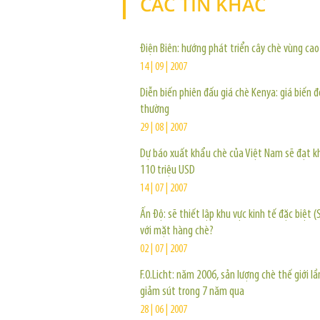
CÁC TIN KHÁC
Điện Biên: hướng phát triển cây chè vùng ca
14 | 09 | 2007
Diễn biến phiên đấu giá chè Kenya: giá biến 
thường
29 | 08 | 2007
Dự báo xuất khẩu chè của Việt Nam sẽ đạt 
110 triệu USD
14 | 07 | 2007
Ấn Độ: sẽ thiết lập khu vực kinh tế đặc biệt (
với mặt hàng chè?
02 | 07 | 2007
F.O.Licht: năm 2006, sản lượng chè thế giới lầ
giảm sút trong 7 năm qua
28 | 06 | 2007