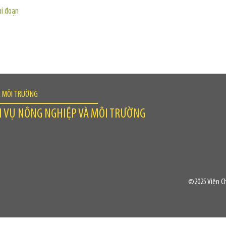
ai đoạn
À MÔI TRƯỜNG
H VỤ NÔNG NGHIỆP VÀ MÔI TRƯỜNG
©2025 Viện Ch