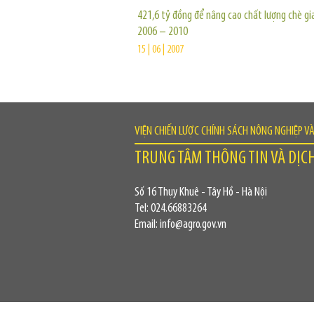
421,6 tỷ đồng để nâng cao chất lượng chè gi
2006 – 2010
15 | 06 | 2007
VIỆN CHIẾN LƯỢC CHÍNH SÁCH NÔNG NGHIỆP V
TRUNG TÂM THÔNG TIN VÀ DỊC
Số 16 Thụy Khuê - Tây Hồ - Hà Nội
Tel: 024.66883264
Email: info@agro.gov.vn