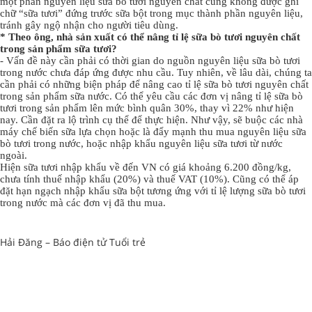
một phần nguyên liệu sữa bò tươi nguyên chất cũng không được ghi
chữ “sữa tươi” đứng trước sữa bột trong mục thành phần nguyên liệu,
tránh gây ngộ nhận cho người tiêu dùng.
* Theo ông, nhà sản xuất có thể nâng tỉ lệ sữa bò tươi nguyên chất
trong sản phẩm sữa tươi?
- Vấn đề này cần phải có thời gian do nguồn nguyên liệu sữa bò tươi
trong nước chưa đáp ứng được nhu cầu. Tuy nhiên, về lâu dài, chúng ta
cần phải có những biện pháp để nâng cao tỉ lệ sữa bò tươi nguyên chất
trong sản phẩm sữa nước. Có thể yêu cầu các đơn vị nâng tỉ lệ sữa bò
tươi trong sản phẩm lên mức bình quân 30%, thay vì 22% như hiện
nay. Cần đặt ra lộ trình cụ thể để thực hiện. Như vậy, sẽ buộc các nhà
máy chế biến sữa lựa chọn hoặc là đẩy mạnh thu mua nguyên liệu sữa
bò tươi trong nước, hoặc nhập khẩu nguyên liệu sữa tươi từ nước
ngoài.
Hiện sữa tươi nhập khẩu về đến VN có giá khoảng 6.200 đồng/kg,
chưa tính thuế nhập khẩu (20%) và thuế VAT (10%). Cũng có thể áp
đặt hạn ngạch nhập khẩu sữa bột tương ứng với tỉ lệ lượng sữa bò tươi
trong nước mà các đơn vị đã thu mua.
Hải Đăng – Báo điện tử Tuổi trẻ