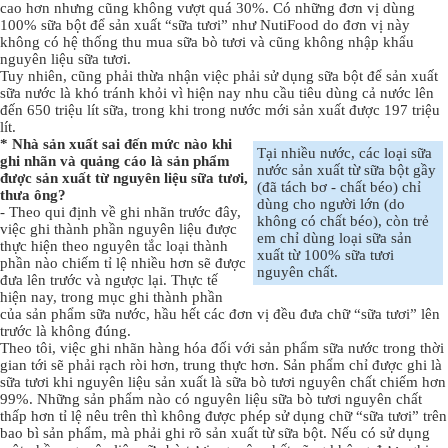
cao hơn nhưng cũng không vượt quá 30%. Có những đơn vị dùng
100% sữa bột để sản xuất “sữa tươi” như NutiFood do đơn vị này
không có hệ thống thu mua sữa bò tươi và cũng không nhập khẩu
nguyên liệu sữa tươi.
Tuy nhiên, cũng phải thừa nhận việc phải sử dụng sữa bột để sản xuất
sữa nước là khó tránh khỏi vì hiện nay nhu cầu tiêu dùng cả nước lên
đến 650 triệu lít sữa, trong khi trong nước mới sản xuất được 197 triệu
lít.
* Nhà sản xuất sai đến mức nào khi
Tại nhiều nước, các loại sữa
ghi nhãn và quảng cáo là sản phẩm
nước sản xuất từ sữa bột gầy
được sản xuất từ nguyên liệu sữa tươi,
(đã tách bơ - chất béo) chỉ
thưa ông?
dùng cho người lớn (do
- Theo qui định về ghi nhãn trước đây,
không có chất béo), còn trẻ
việc ghi thành phần nguyên liệu được
em chỉ dùng loại sữa sản
thực hiện theo nguyên tắc loại thành
xuất từ 100% sữa tươi
phần nào chiếm tỉ lệ nhiều hơn sẽ được
nguyên chất.
đưa lên trước và ngược lại. Thực tế
hiện nay, trong mục ghi thành phần
của sản phẩm sữa nước, hầu hết các đơn vị đều đưa chữ “sữa tươi” lên
trước là không đúng.
Theo tôi, việc ghi nhãn hàng hóa đối với sản phẩm sữa nước trong thời
gian tới sẽ phải rạch ròi hơn, trung thực hơn. Sản phẩm chỉ được ghi là
sữa tươi khi nguyên liệu sản xuất là sữa bò tươi nguyên chất chiếm hơn
99%. Những sản phẩm nào có nguyên liệu sữa bò tươi nguyên chất
thấp hơn tỉ lệ nêu trên thì không được phép sử dụng chữ “sữa tươi” trên
bao bì sản phẩm, mà phải ghi rõ sản xuất từ sữa bột. Nếu có sử dụng