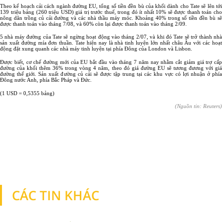
Theo kế hoạch cải cách ngành đường EU, tổng số tiền đền bù của khối dành cho Tate sẽ lên tới
139 triệu bảng (260 triệu USD) giá trị trước thuế, trong đó ít nhất 10% sẽ được thanh toán cho
nông dân trồng củ cải đường và các nhà thầu máy móc. Khoảng 40% trong số tiền đền bù sẽ
được thanh toán vào tháng 7/08, và 60% còn lại được thanh toán vào tháng 2/09.
5 nhà máy đường của Tate sẽ ngừng hoạt động vào tháng 2/07, và khi đó Tate sẽ trở thành nhà
sản xuất đường mía đơn thuần. Tate hiện nay là nhà tinh luyện lớn nhất châu Âu với các hoạt
động đặt xung quanh các nhà máy tinh luyện tại phía Đông của
London
và
Lisbon
.
Được biết, cơ chế đường mới của EU bắt đầu vào tháng 7 năm nay nhằm cắt giảm giá trợ cấp
đường của khối thêm 36% trong vòng 4 năm, theo đó giá đường EU sẽ tương đương với giá
đường thế giới. Sản xuất đường củ cải sẽ được tập trung tại các khu vực có lợi nhuận ở phía
Đông nước Anh, phía Bắc Pháp và Đức.
(1 USD = 0,5355 bảng)
(Nguồn tin: Reuters)
CÁC TIN KHÁC
TIN KHÁC