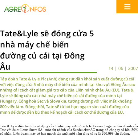
Tate&Lyle sẽ đóng cửa 5
nhà máy chế biến
đường củ cải tại Đông
Âu
14 | 06 | 2007
Tập đoàn Tate & Lyle Plc (Anh) đang rút dần khỏi sản xuất đường củ cải
với việc đóng cửa 5 nhà máy chế biến của mình tại khu vực Đông Âu sau
những cải cách cắt giảm giá trợ cấp của Liên minh châu Âu (EU). Tate &
Lyle sẽ đóng cửa các nhà máy chế biến củ cải đường của mình tại
Hungary, Cộng hoà Séc và Slovakia, tương đương với việc mất khoảng
800 việc làm. Đồng thời, Tate sẽ từ bỏ hạn ngạch sản xuất đường của
mình để được đền bù theo kế hoạch cải cách cơ chế đường của EU.
Tate & Lyle điều hành hoạt động của 5 nhà máy với tư cách là Eastern Sugar – liên doanh của
Tate với Saint Louis Sucre SA - một chi nhánh của Suedzucker AG trong đó công ty sở hữu 50%
cổ phần. Liên doanh này có hạn ngạch sản xuất mỗi năm tổng cộng là 280.699 tấn đường.