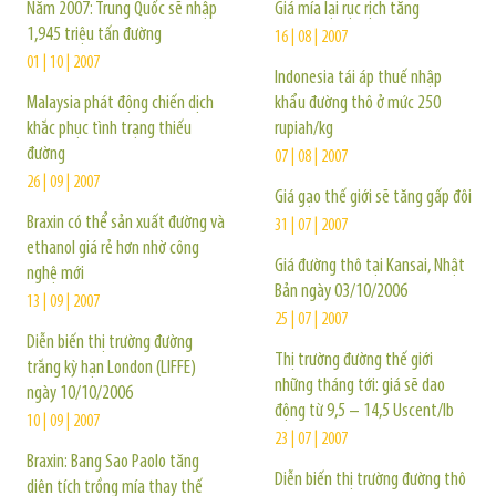
Năm 2007: Trung Quốc sẽ nhập
Giá mía lại rục rịch tăng
1,945 triệu tấn đường
16 | 08 | 2007
01 | 10 | 2007
Indonesia tái áp thuế nhập
Malaysia phát động chiến dịch
khẩu đường thô ở mức 250
khắc phục tình trạng thiếu
rupiah/kg
đường
07 | 08 | 2007
26 | 09 | 2007
Giá gạo thế giới sẽ tăng gấp đôi
Braxin có thể sản xuất đường và
31 | 07 | 2007
ethanol giá rẻ hơn nhờ công
Giá đường thô tại Kansai, Nhật
nghệ mới
Bản ngày 03/10/2006
13 | 09 | 2007
25 | 07 | 2007
Diễn biến thị trường đường
Thị trường đường thế giới
trắng kỳ hạn London (LIFFE)
những tháng tới: giá sẽ dao
ngày 10/10/2006
động từ 9,5 – 14,5 Uscent/lb
10 | 09 | 2007
23 | 07 | 2007
Braxin: Bang Sao Paolo tăng
Diễn biến thị trường đường thô
diện tích trồng mía thay thế