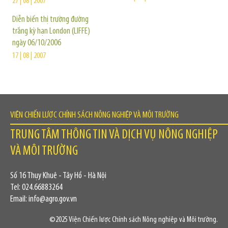
27 | 08 | 2007
Diễn biến thị trường đường
trắng kỳ hạn London (LIFFE)
ngày 06/10/2006
17 | 08 | 2007
VIỆN CHIẾN LƯỢC CHÍNH SÁCH NÔNG NGHIỆP VÀ MÔI TRƯỜNG
TRUNG TÂM THÔNG TIN VÀ DỊCH VỤ NÔNG NGHIỆP
VÀ MÔI TRƯỜNG
Số 16 Thụy Khuê - Tây Hồ - Hà Nội
Tel: 024.66883264
Email: info@agro.gov.vn
©2025 Viện Chiến lược Chính sách Nông nghiệp và Môi trường.