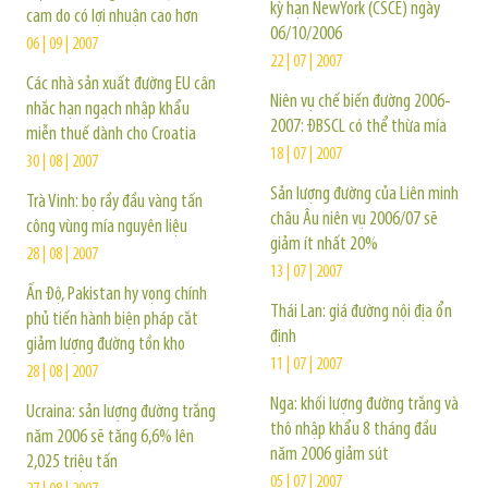
kỳ hạn NewYork (CSCE) ngày
cam do có lợi nhuận cao hơn
06/10/2006
06 | 09 | 2007
22 | 07 | 2007
Các nhà sản xuất đường EU cân
Niên vụ chế biến đường 2006-
nhắc hạn ngạch nhập khẩu
2007: ĐBSCL có thể thừa mía
miễn thuế dành cho Croatia
18 | 07 | 2007
30 | 08 | 2007
Sản lượng đường của Liên minh
Trà Vinh: bọ rầy đầu vàng tấn
châu Âu niên vụ 2006/07 sẽ
công vùng mía nguyên liệu
giảm ít nhất 20%
28 | 08 | 2007
13 | 07 | 2007
Ấn Độ, Pakistan hy vọng chính
Thái Lan: giá đường nội địa ổn
phủ tiến hành biện pháp cắt
định
giảm lượng đường tồn kho
11 | 07 | 2007
28 | 08 | 2007
Nga: khối lượng đường trắng và
Ucraina: sản lượng đường trắng
thô nhập khẩu 8 tháng đầu
năm 2006 sẽ tăng 6,6% lên
năm 2006 giảm sút
2,025 triệu tấn
05 | 07 | 2007