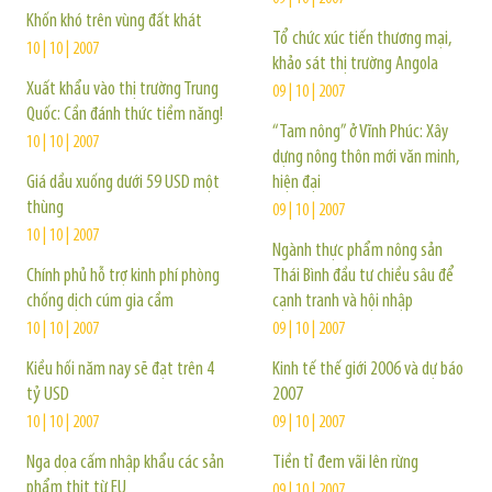
Khốn khó trên vùng đất khát
Tổ chức xúc tiến thương mại,
10 | 10 | 2007
khảo sát thị trường Angola
Xuất khẩu vào thị trường Trung
09 | 10 | 2007
Quốc: Cần đánh thức tiềm năng!
“Tam nông” ở Vĩnh Phúc: Xây
10 | 10 | 2007
dựng nông thôn mới văn minh,
Giá dầu xuống dưới 59 USD một
hiện đại
thùng
09 | 10 | 2007
10 | 10 | 2007
Ngành thực phẩm nông sản
Chính phủ hỗ trợ kinh phí phòng
Thái Bình đầu tư chiều sâu để
chống dịch cúm gia cầm
cạnh tranh và hội nhập
10 | 10 | 2007
09 | 10 | 2007
Kiều hối năm nay sẽ đạt trên 4
Kinh tế thế giới 2006 và dự báo
tỷ USD
2007
10 | 10 | 2007
09 | 10 | 2007
Nga dọa cấm nhập khẩu các sản
Tiền tỉ đem vãi lên rừng
phẩm thịt từ EU
09 | 10 | 2007