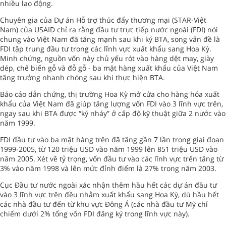
nhiều lao động.
Chuyên gia của Dự án Hỗ trợ thúc đẩy thương mại (STAR-Việt
Nam) của USAID chỉ ra rằng đầu tư trực tiếp nước ngoài (FDI) nói
chung vào Việt Nam đã tăng mạnh sau khi ký BTA, song vấn đề là
FDI tập trung đầu tư trong các lĩnh vực xuất khẩu sang Hoa Kỳ.
Minh chứng, nguồn vốn này chủ yếu rót vào hàng dệt may, giày
dép, chế biến gỗ và đỗ gỗ - ba mặt hàng xuất khẩu của Việt Nam
tăng trưởng nhanh chóng sau khi thực hiện BTA.
Báo cáo dẫn chứng, thị trường Hoa Kỳ mở cửa cho hàng hóa xuất
khẩu của Việt Nam đã giúp tăng lượng vốn FDI vào 3 lĩnh vực trên,
ngay sau khi BTA được “ký nháy” ở cấp độ kỹ thuật giữa 2 nước vào
năm 1999.
FDI đầu tư vào ba mặt hàng trên đã tăng gần 7 lần trong giai đoạn
1999-2005, từ 120 triệu USD vào năm 1999 lên 851 triệu USD vào
năm 2005. Xét về tỷ trọng, vốn đầu tư vào các lĩnh vực trên tăng từ
3% vào năm 1998 và lên mức đỉnh điểm là 27% trong năm 2003.
Cục Đầu tư nước ngoài xác nhận thêm hầu hết các dự án đầu tư
vào 3 lĩnh vực trên đều nhằm xuất khẩu sang Hoa Kỳ, dù hầu hết
các nhà đầu tư đến từ khu vực Đông Á (các nhà đầu tư Mỹ chỉ
chiếm dưới 2% tổng vốn FDI đăng ký trong lĩnh vực này).