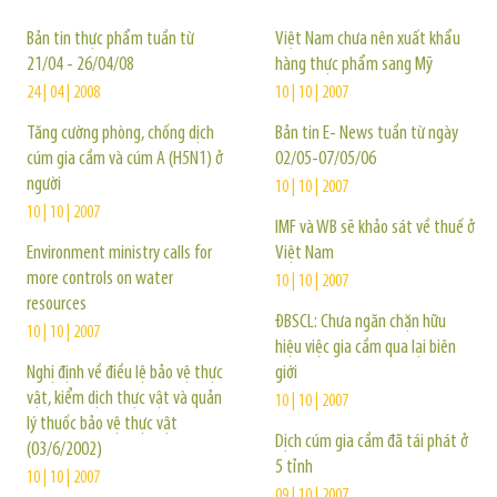
Bản tin thực phẩm tuần từ
Việt Nam chưa nên xuất khẩu
21/04 - 26/04/08
hàng thực phẩm sang Mỹ
24 | 04 | 2008
10 | 10 | 2007
Tăng cường phòng, chống dịch
Bản tin E- News tuần từ ngày
cúm gia cầm và cúm A (H5N1) ở
02/05-07/05/06
người
10 | 10 | 2007
10 | 10 | 2007
IMF và WB sẽ khảo sát về thuế ở
Environment ministry calls for
Việt Nam
more controls on water
10 | 10 | 2007
resources
ĐBSCL: Chưa ngăn chặn hữu
10 | 10 | 2007
hiệu việc gia cầm qua lại biên
Nghị định về điều lệ bảo vệ thực
giới
vật, kiểm dịch thực vật và quản
10 | 10 | 2007
lý thuốc bảo vệ thực vật
Dịch cúm gia cầm đã tái phát ở
(03/6/2002)
5 tỉnh
10 | 10 | 2007
09 | 10 | 2007