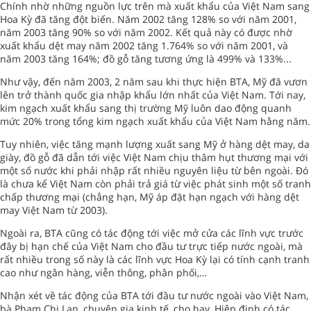
Chính nhờ những nguồn lực trên mà xuất khẩu của Việt Nam sang
Hoa Kỳ đã tăng đột biến. Năm 2002 tăng 128% so với năm 2001,
năm 2003 tăng 90% so với năm 2002. Kết quả này có được nhờ
xuất khẩu dệt may năm 2002 tăng 1.764% so với năm 2001, và
năm 2003 tăng 164%; đồ gỗ tăng tương ứng là 499% và 133%...
Như vậy, đến năm 2003, 2 năm sau khi thực hiện BTA, Mỹ đã vươn
lên trở thành quốc gia nhập khẩu lớn nhất của Việt Nam. Tới nay,
kim ngạch xuất khẩu sang thị trường Mỹ luôn dao động quanh
mức 20% trong tổng kim ngạch xuất khẩu của Việt Nam hằng năm.
Tuy nhiên, việc tăng mạnh lượng xuất sang Mỹ ở hàng dệt may, da
giày, đồ gỗ đã dẫn tới việc Việt Nam chịu thâm hụt thương mại với
một số nước khi phải nhập rất nhiều nguyên liệu từ bên ngoài. Đó
là chưa kể Việt Nam còn phải trả giá từ việc phát sinh một số tranh
chấp thương mại (chẳng hạn, Mỹ áp đặt hạn ngạch với hàng dệt
may Việt Nam từ 2003).
Ngoài ra, BTA cũng có tác động tới việc mở cửa các lĩnh vực trước
đây bị hạn chế của Việt Nam cho đầu tư trực tiếp nước ngoài, mà
rất nhiều trong số này là các lĩnh vực Hoa Kỳ lại có tính cạnh tranh
cao như ngân hàng, viễn thông, phân phối,…
Nhận xét về tác động của BTA tới đầu tư nước ngoài vào Việt Nam,
bà Phạm Chi Lan, chuyên gia kinh tế, cho hay, Hiệp định có tác