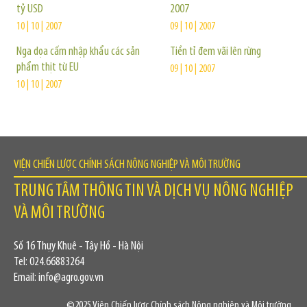
tỷ USD
2007
10 | 10 | 2007
09 | 10 | 2007
Nga dọa cấm nhập khẩu các sản
Tiền tỉ đem vãi lên rừng
phẩm thịt từ EU
09 | 10 | 2007
10 | 10 | 2007
VIỆN CHIẾN LƯỢC CHÍNH SÁCH NÔNG NGHIỆP VÀ MÔI TRƯỜNG
TRUNG TÂM THÔNG TIN VÀ DỊCH VỤ NÔNG NGHIỆP
VÀ MÔI TRƯỜNG
Số 16 Thụy Khuê - Tây Hồ - Hà Nội
Tel: 024.66883264
Email: info@agro.gov.vn
©2025 Viện Chiến lược Chính sách Nông nghiệp và Môi trường.