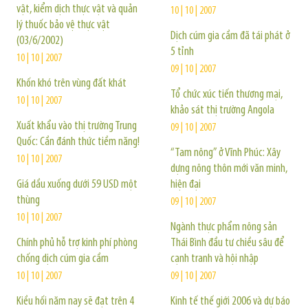
vật, kiểm dịch thực vật và quản
10 | 10 | 2007
lý thuốc bảo vệ thực vật
Dịch cúm gia cầm đã tái phát ở
(03/6/2002)
5 tỉnh
10 | 10 | 2007
09 | 10 | 2007
Khốn khó trên vùng đất khát
Tổ chức xúc tiến thương mại,
10 | 10 | 2007
khảo sát thị trường Angola
Xuất khẩu vào thị trường Trung
09 | 10 | 2007
Quốc: Cần đánh thức tiềm năng!
“Tam nông” ở Vĩnh Phúc: Xây
10 | 10 | 2007
dựng nông thôn mới văn minh,
Giá dầu xuống dưới 59 USD một
hiện đại
thùng
09 | 10 | 2007
10 | 10 | 2007
Ngành thực phẩm nông sản
Chính phủ hỗ trợ kinh phí phòng
Thái Bình đầu tư chiều sâu để
chống dịch cúm gia cầm
cạnh tranh và hội nhập
10 | 10 | 2007
09 | 10 | 2007
Kiều hối năm nay sẽ đạt trên 4
Kinh tế thế giới 2006 và dự báo