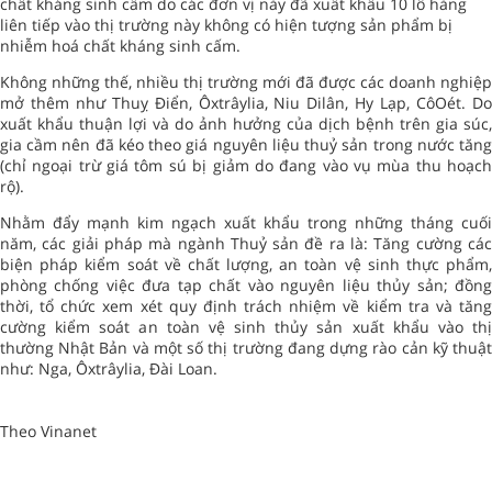
chất kháng sinh cấm do các đơn vị này đã xuất khẩu 10 lô hàng
liên tiếp vào thị trường này không có hiện tượng sản phẩm bị
nhiễm hoá chất kháng sinh cấm.
Không những thế, nhiều thị trường mới đã được các doanh nghiệp
mở thêm như Thuỵ Điển, Ôxtrâylia, Niu Dilân, Hy Lạp, CôOét. Do
xuất khẩu thuận lợi và do ảnh hưởng của dịch bệnh trên gia súc,
gia cầm nên đã kéo theo giá nguyên liệu thuỷ sản trong nước tăng
(chỉ ngoại trừ giá tôm sú bị giảm do đang vào vụ mùa thu hoạch
rộ).
Nhằm đẩy mạnh kim ngạch xuất khẩu trong những tháng cuối
năm, các giải pháp mà ngành Thuỷ sản đề ra là: Tăng cường các
biện pháp kiểm soát về chất lượng, an toàn vệ sinh thực phẩm,
phòng chống việc đưa tạp chất vào nguyên liệu thủy sản; đồng
thời, tổ chức xem xét quy định trách nhiệm về kiểm tra và tăng
cường kiểm soát an toàn vệ sinh thủy sản xuất khẩu vào thị
thường Nhật Bản và một số thị trường đang dựng rào cản kỹ thuật
như: Nga, Ôxtrâylia, Đài Loan.
Theo Vinanet