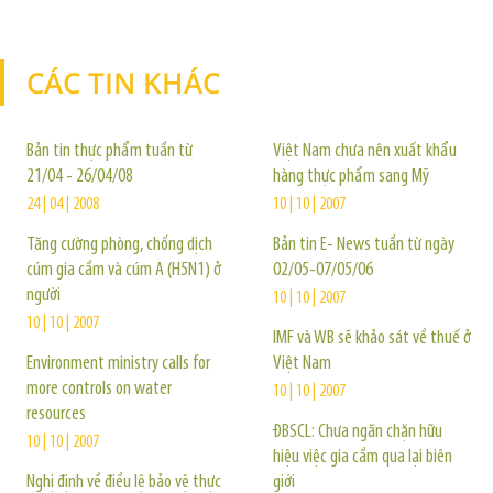
CÁC TIN KHÁC
TIN KHÁC
Bản tin thực phẩm tuần từ
Việt Nam chưa nên xuất khẩu
21/04 - 26/04/08
hàng thực phẩm sang Mỹ
24 | 04 | 2008
10 | 10 | 2007
Tăng cường phòng, chống dịch
Bản tin E- News tuần từ ngày
cúm gia cầm và cúm A (H5N1) ở
02/05-07/05/06
người
10 | 10 | 2007
10 | 10 | 2007
IMF và WB sẽ khảo sát về thuế ở
Environment ministry calls for
Việt Nam
more controls on water
10 | 10 | 2007
resources
ĐBSCL: Chưa ngăn chặn hữu
10 | 10 | 2007
hiệu việc gia cầm qua lại biên
Nghị định về điều lệ bảo vệ thực
giới