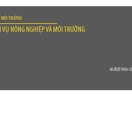
À MÔI TRƯỜNG
H VỤ NÔNG NGHIỆP VÀ MÔI TRƯỜNG
©2025 Viện Ch