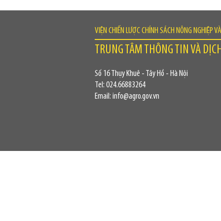
VIỆN CHIẾN LƯỢC CHÍNH SÁCH NÔNG NGHIỆP V
TRUNG TÂM THÔNG TIN VÀ DỊC
Số 16 Thụy Khuê - Tây Hồ - Hà Nội
Tel: 024.66883264
Email: info@agro.gov.vn