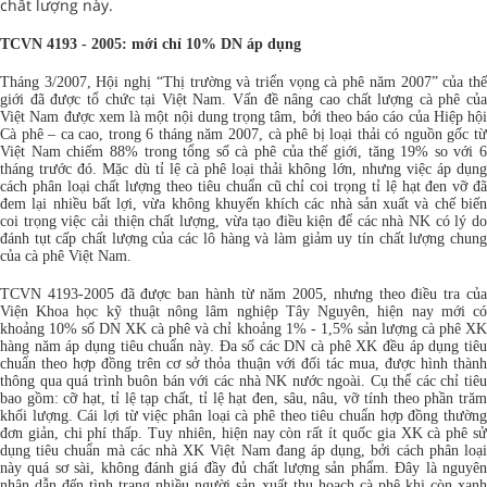
chất lượng này.
TCVN 4193 - 2005: mới chỉ 10% DN áp dụng
Tháng 3/2007, Hội nghị “Thị trường và triển vọng cà phê năm 2007” của thế
giới đã được tổ chức tại Việt Nam. Vấn đề nâng cao chất lượng cà phê của
Việt Nam được xem là một nội dung trọng tâm, bởi theo báo cáo của Hiệp hội
Cà phê – ca cao, trong 6 tháng năm 2007, cà phê bị loại thải có nguồn gốc từ
Việt Nam chiếm 88% trong tổng số cà phê của thế giới, tăng 19% so với 6
tháng trước đó. Mặc dù tỉ lệ cà phê loại thải không lớn, nhưng việc áp dụng
cách phân loại chất lượng theo tiêu chuẩn cũ chỉ coi trọng tỉ lệ hạt đen vỡ đã
đem lại nhiều bất lợi, vừa không khuyến khích các nhà sản xuất và chế biến
coi trọng việc cải thiện chất lượng, vừa tạo điều kiện để các nhà NK có lý do
đánh tụt cấp chất lượng của các lô hàng và làm giảm uy tín chất lượng chung
của cà phê Việt Nam.
TCVN 4193-2005 đã được ban hành từ năm 2005, nhưng theo điều tra của
Viện Khoa học kỹ thuật nông lâm nghiệp Tây Nguyên, hiện nay mới có
khoảng 10% số DN XK cà phê và chỉ khoảng 1% - 1,5% sản lượng cà phê XK
hàng năm áp dụng tiêu chuẩn này. Đa số các DN cà phê XK đều áp dụng tiêu
chuẩn theo hợp đồng trên cơ sở thỏa thuận với đối tác mua, được hình thành
thông qua quá trình buôn bán với các nhà NK nước ngoài. Cụ thể các chỉ tiêu
bao gồm: cỡ hạt, tỉ lệ tạp chất, tỉ lệ hạt đen, sâu, nâu, vỡ tính theo phần trăm
khối lượng. Cái lợi từ việc phân loại cà phê theo tiêu chuẩn hợp đồng thường
đơn giản, chi phí thấp. Tuy nhiên, hiện nay còn rất ít quốc gia XK cà phê sử
dụng tiêu chuẩn mà các nhà XK Việt Nam đang áp dụng, bởi cách phân loại
này quá sơ sài, không đánh giá đầy đủ chất lượng sản phẩm. Đây là nguyên
nhân dẫn đến tình trạng nhiều người sản xuất thu hoạch cà phê khi còn xanh