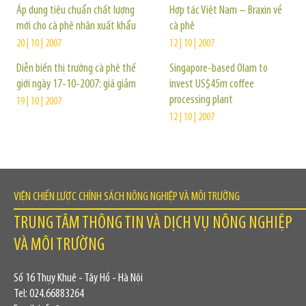
Áp dụng tiêu chuẩn chất lượng
Hợp tác Việt Nam – Braxin về
mới cho cà phê nhân xuất khẩu
cà phê
20 | 10 | 2007
12 | 10 | 2007
Diễn biến thị trường cà phê thế
Singapore-based Olam to
giới ngày 17-10-2007: giá giảm
invest US$45m coffee
processing plant
19 | 10 | 2007
12 | 10 | 2007
VIỆN CHIẾN LƯỢC CHÍNH SÁCH NÔNG NGHIỆP VÀ MÔI TRƯỜNG
TRUNG TÂM THÔNG TIN VÀ DỊCH VỤ NÔNG NGHIỆP
VÀ MÔI TRƯỜNG
Số 16 Thụy Khuê - Tây Hồ - Hà Nội
Tel: 024.66883264