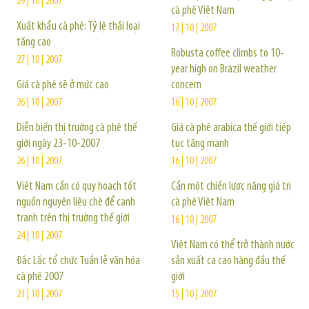
29 | 10 | 2007
cà phê Việt Nam
Xuất khẩu cà phê: Tỷ lệ thải loại
17 | 10 | 2007
tăng cao
Robusta coffee climbs to 10-
27 | 10 | 2007
year high on Brazil weather
Giá cà phê sẽ ở mức cao
concern
26 | 10 | 2007
16 | 10 | 2007
Diễn biến thị trường cà phê thế
Giá cà phê arabica thế giới tiếp
giới ngày 23-10-2007
tục tăng mạnh
26 | 10 | 2007
16 | 10 | 2007
Việt Nam cần có quy hoạch tốt
Cần một chiến lược nâng giá trị
nguồn nguyên liệu chè để cạnh
cà phê Việt Nam
tranh trên thị trường thế giới
16 | 10 | 2007
24 | 10 | 2007
Việt Nam có thể trở thành nước
Đắc Lắc tổ chức Tuần lễ văn hóa
sản xuất ca cao hàng đầu thế
cà phê 2007
giới
23 | 10 | 2007
15 | 10 | 2007