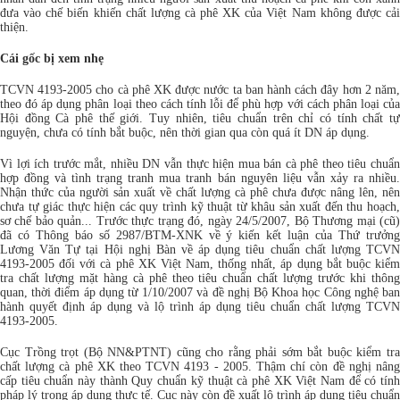
đưa vào chế biến khiến chất lượng cà phê XK của Việt Nam không được cải
thiện.
Cái gốc bị xem nhẹ
TCVN 4193-2005 cho cà phê XK được nước ta ban hành cách đây hơn 2 năm,
theo đó áp dụng phân loại theo cách tính lỗi để phù hợp với cách phân loại của
Hội đồng Cà phê thế giới. Tuy nhiên, tiêu chuẩn trên chỉ có tính chất tự
nguyện, chưa có tính bắt buộc, nên thời gian qua còn quá ít DN áp dụng.
Vì lợi ích trước mắt, nhiều DN vẫn thực hiện mua bán cà phê theo tiêu chuẩn
hợp đồng và tình trạng tranh mua tranh bán nguyên liệu vẫn xảy ra nhiều.
Nhận thức của người sản xuất về chất lượng cà phê chưa được nâng lên, nên
chưa tự giác thực hiện các quy trình kỹ thuật từ khâu sản xuất đến thu hoạch,
sơ chế bảo quản... Trước thực trạng đó, ngày 24/5/2007, Bộ Thương mại (cũ)
đã có Thông báo số 2987/BTM-XNK về ý kiến kết luận của Thứ trưởng
Lương Văn Tự tại Hội nghị Bàn về áp dụng tiêu chuẩn chất lượng TCVN
4193-2005 đối với cà phê XK Việt Nam, thống nhất, áp dụng bắt buộc kiểm
tra chất lượng mặt hàng cà phê theo tiêu chuẩn chất lượng trước khi thông
quan, thời điểm áp dụng từ 1/10/2007 và đề nghị Bộ Khoa học Công nghệ ban
hành quyết định áp dụng và lộ trình áp dụng tiêu chuẩn chất lượng TCVN
4193-2005.
Cục Trồng trọt (Bộ NN&PTNT) cũng cho rằng phải sớm bắt buộc kiểm tra
chất lượng cà phê XK theo TCVN 4193 - 2005. Thậm chí còn đề nghị nâng
cấp tiêu chuẩn này thành Quy chuẩn kỹ thuật cà phê XK Việt Nam để có tính
pháp lý trong áp dụng thực tế. Cục này còn đề xuất lộ trình áp dụng tiêu chuẩn