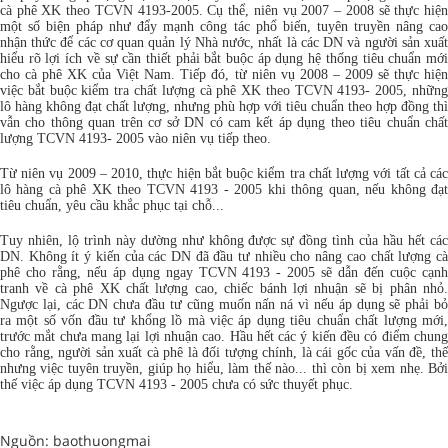
cà phê XK theo TCVN 4193-2005. Cụ thể, niên vụ 2007 – 2008 sẽ thực hiện
một số biện pháp như đẩy mạnh công tác phổ biến, tuyên truyền nâng cao
nhận thức để các cơ quan quản lý Nhà nước, nhất là các DN và người sản xuất
hiểu rõ lợi ích về sự cần thiết phải bắt buộc áp dụng hệ thống tiêu chuẩn mới
cho cà phê XK của Việt Nam. Tiếp đó, từ niên vụ 2008 – 2009 sẽ thực hiện
việc bắt buộc kiểm tra chất lượng cà phê XK theo TCVN 4193- 2005, những
lô hàng không đạt chất lượng, nhưng phù hợp với tiêu chuẩn theo hợp đồng thì
vẫn cho thông quan trên cơ sở DN có cam kết áp dụng theo tiêu chuẩn chất
lượng TCVN 4193- 2005 vào niên vụ tiếp theo.
Từ niên vụ 2009 – 2010, thực hiện bắt buộc kiểm tra chất lượng với tất cả các
lô hàng cà phê XK theo TCVN 4193 - 2005 khi thông quan, nếu không đạt
tiêu chuẩn, yêu cầu khắc phục tại chỗ...
Tuy nhiên, lộ trình này dường như không được sự đồng tình của hầu hết các
DN. Không ít ý kiến của các DN đã đầu tư nhiều cho nâng cao chất lượng cà
phê cho rằng, nếu áp dụng ngay TCVN 4193 - 2005 sẽ dẫn đến cuộc cạnh
tranh về cà phê XK chất lượng cao, chiếc bánh lợi nhuận sẽ bị phân nhỏ.
Ngược lại, các DN chưa đầu tư cũng muốn nấn ná vì nếu áp dụng sẽ phải bỏ
ra một số vốn đầu tư khổng lồ mà việc áp dụng tiêu chuẩn chất lượng mới,
trước mắt chưa mang lại lợi nhuận cao. Hầu hết các ý kiến đều có điểm chung
cho rằng, người sản xuất cà phê là đối tượng chính, là cái gốc của vấn đề, thế
nhưng việc tuyên truyền, giúp họ hiểu, làm thế nào... thì còn bị xem nhẹ. Bởi
thế việc áp dụng TCVN 4193 - 2005 chưa có sức thuyết phục.
Nguồn: baothuongmai