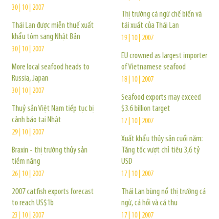
30 | 10 | 2007
Thị trường cá ngừ chế biến và
Thái Lan được miễn thuế xuất
tái xuất của Thái Lan
khẩu tôm sang Nhật Bản
19 | 10 | 2007
30 | 10 | 2007
EU crowned as largest importer
More local seafood heads to
of Vietnamese seafood
Russia, Japan
18 | 10 | 2007
30 | 10 | 2007
Seafood exports may exceed
Thuỷ sản Việt Nam tiếp tục bị
$3.6 billion target
cảnh báo tại Nhật
17 | 10 | 2007
29 | 10 | 2007
Xuất khẩu thủy sản cuối năm:
Braxin - thị trường thủy sản
Tăng tốc vượt chỉ tiêu 3,6 tỷ
tiềm năng
USD
26 | 10 | 2007
17 | 10 | 2007
2007 catfish exports forecast
Thái Lan bùng nổ thị trường cá
to reach US$1b
ngừ, cá hồi và cá thu
23 | 10 | 2007
17 | 10 | 2007