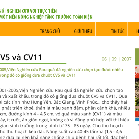
NỐI NGHIÊN CỨU VỚI THỰC TIỄN
 MỘT NỀN NÔNG NGHIỆP TĂNG TRƯỞNG TOÀN DIỆN
TRANG CHỦ
GIỚI THIỆU
TIN TỨC
H
CV5 và CV11
06 | 09 | 2007
2005,Viện Nghiên cứu Rau quả đã nghiên cứu chọn tạo được nhiều
 trong đó có giống dưa chuột CV5 và CV11
 2001-2005,Viện Nghiên cứu Rau quả đã nghiên cứu chọn tạo
u và xuất khẩu, trong đó có giống dưa chuột CV5 và CV11. Qua
i các tỉnh như Hưng Yên, Bắc Giang, Vĩnh Phúc… cho thấy hai
 phát triển khoẻ, thân lá màu xanh đậm, phân cành khá, nhiều
0 cm, đường kính 4 - 4,5 cm, vỏ quả màu xanh (CV11) và màu
ày, ít ruột, ăn giòn ngọt, không có vị đắng phù hợp với thị hiếu
 gian sinh trưởng trung bình từ 75 - 85 ngày. Cho thu hoạch
ho thu hoạch kéo dài. Năng suất cao 40-45 tấn/ha (1,5 - 4,6
ng dưa lai nên khả năng chống chịu bệnh hại rất tốt, đặc biệt