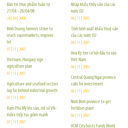
Bản tin thực phẩm tuần từ
Nhập khẩu thủy sản của các
21/04 - 26/04/08
nước EU
24 | 04 | 2008
06 | 11 | 2007
Binh Duong farmers strive to
Tình hình xuất khẩu thuỷ sản
reach supermarkets, improve
của các nước EU
lot
06 | 11 | 2007
07 | 11 | 2007
Hoa Kỳ tìm cơ hội đầu tư vào
Vietnam, Hungary sign
Việt Nam
agriculture plan
06 | 11 | 2007
07 | 11 | 2007
Central Quang Ngai province
Agriculture and seafood sectors
calls for investment
lag far behind industrial growth
06 | 11 | 2007
07 | 11 | 2007
Ninh Binh province to get
Đạm Phú Mỹ lên sàn, chỉ số VN-
fertiliser plant
Index tiếp tục giảm mạnh
06 | 11 | 2007
07 | 11 | 2007
HCM City hosts Funds World