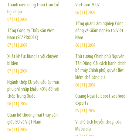
Thanh niên nông thôn trăn trở
Vietnam 2007
hội nhập
06 | 11 | 2007
07 | 11 | 2007
Tổng quan Lâm nghiệp Cộng
Tổng Công ty Thủy sản Việt
đồng và Giảm nghèo tại Việt
Nam (SEAPRODEX)
Nam
07 | 11 | 2007
06 | 11 | 2007
Xuất khẩu: Đừng lạ với chuyện
Thủ tướng Chính phủ Nguyễn
bị kiện
Tấn Dũng: Cải cách hành chính
bộ máy Chính phủ, quyết liệt
07 | 11 | 2007
kiềm chế tăng giá
Ngành thép EU yêu cầu áp mức
06 | 11 | 2007
phụ phí nhập khẩu 40% đối với
thép Trung Quốc
Quang Ngai to boost seafood
exports
06 | 11 | 2007
05 | 11 | 2007
Quan hệ thương mại thủy sản
giữa EU và Việt Nam
Vị chủ tịch huyền thoại của
Motorola
06 | 11 | 2007