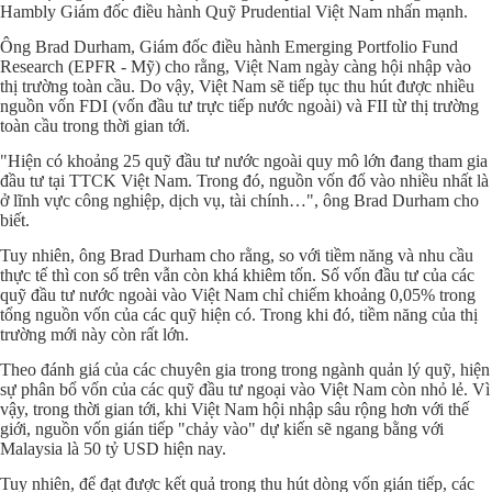
Hambly Giám đốc điều hành Quỹ Prudential Việt Nam nhấn mạnh.
Ông Brad Durham, Giám đốc điều hành Emerging Portfolio Fund
Research (EPFR - Mỹ) cho rằng, Việt
Nam
ngày càng hội nhập vào
thị trường toàn cầu. Do vậy, Việt
Nam
sẽ tiếp tục thu hút được nhiều
nguồn vốn FDI (vốn đầu tư trực tiếp nước ngoài) và FII từ thị trường
toàn cầu trong thời gian tới.
"Hiện có khoảng 25 quỹ đầu tư nước ngoài quy mô lớn đang tham gia
đầu tư tại TTCK Việt
Nam
. Trong đó, nguồn vốn đổ vào nhiều nhất là
ở lĩnh vực công nghiệp, dịch vụ, tài chính…", ông Brad Durham cho
biết.
Tuy nhiên, ông Brad Durham cho rằng, so với tiềm năng và nhu cầu
thực tế thì con số trên vẫn còn khá khiêm tốn. Số vốn đầu tư của các
quỹ đầu tư nước ngoài vào Việt
Nam
chỉ chiếm khoảng 0,05% trong
tổng nguồn vốn của các quỹ hiện có. Trong khi đó, tiềm năng của thị
trường mới này còn rất lớn.
Theo đánh giá của các chuyên gia trong trong ngành quản lý quỹ, hiện
sự phân bổ vốn của các quỹ đầu tư ngoại vào Việt
Nam
còn nhỏ lẻ. Vì
vậy, trong thời gian tới, khi Việt Nam hội nhập sâu rộng hơn với thế
giới, nguồn vốn gián tiếp "chảy vào" dự kiến sẽ ngang bằng với
Malaysia là 50 tỷ USD hiện nay.
Tuy nhiên, để đạt được kết quả trong thu hút dòng vốn gián tiếp, các