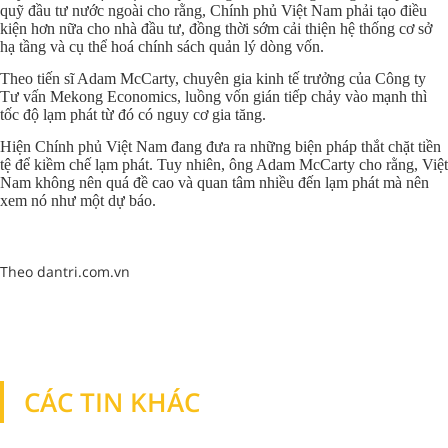
quỹ đầu tư nước ngoài cho rằng, Chính phủ Việt Nam phải tạo điều
kiện hơn nữa cho nhà đầu tư, đồng thời sớm cải thiện hệ thống cơ sở
hạ tầng và cụ thể hoá chính sách quản lý dòng vốn.
Theo tiến sĩ Adam McCarty, chuyên gia kinh tế trưởng của Công ty
Tư vấn Mekong Economics, luồng vốn gián tiếp chảy vào mạnh thì
tốc độ lạm phát từ đó có nguy cơ gia tăng.
Hiện Chính phủ Việt
Nam
đang đưa ra những biện pháp thắt chặt tiền
tệ để kiềm chế lạm phát. Tuy nhiên, ông Adam McCarty cho rằng, Việt
Nam
không nên quá đề cao và quan tâm nhiều đến lạm phát mà nên
xem nó như một dự báo.
Theo dantri.com.vn
CÁC TIN KHÁC
TIN KHÁC