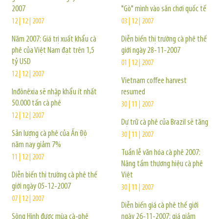
2007
"Gò" mình vào sân chơi quốc tế
12 | 12 | 2007
03 | 12 | 2007
Năm 2007: Giá trị xuất khẩu cà
Diễn biến thị trường cà phê thế
phê của Việt Nam đạt trên 1,5
giới ngày 28-11-2007
tỷ USD
01 | 12 | 2007
12 | 12 | 2007
Vietnam coffee harvest
Inđônêxia sẽ nhập khẩu ít nhất
resumed
50.000 tấn cà phê
30 | 11 | 2007
12 | 12 | 2007
Dự trữ cà phê của Brazil sẽ tăng
Sản lượng cà phê của Ấn Độ
30 | 11 | 2007
năm nay giảm 7%
Tuần lễ văn hóa cà phê 2007:
11 | 12 | 2007
Nâng tầm thương hiệu cà phê
Diễn biến thị trường cà phê thế
Việt
giới ngày 05-12-2007
30 | 11 | 2007
07 | 12 | 2007
Diễn biến giá cà phê thế giới
Sông Hinh được mùa cà-phê
ngày 26-11-2007: giá giảm