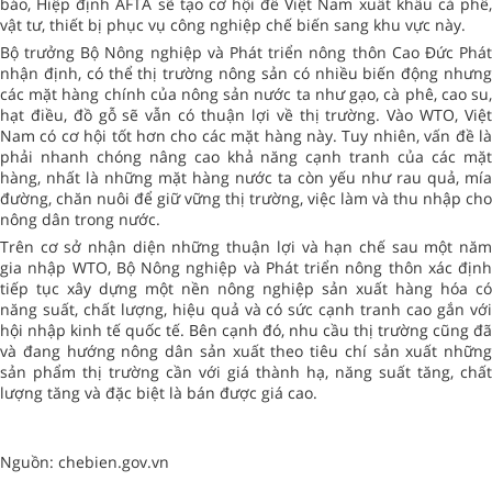
báo, Hiệp định AFTA sẽ tạo cơ hội để Việt Nam xuất khẩu cà phê,
vật tư, thiết bị phục vụ công nghiệp chế biến sang khu vực này.
Bộ trưởng Bộ Nông nghiệp và Phát triển nông thôn Cao Đức Phát
nhận định, có thể thị trường nông sản có nhiều biến động nhưng
các mặt hàng chính của nông sản nước ta như gạo, cà phê, cao su,
hạt điều, đồ gỗ sẽ vẫn có thuận lợi về thị trường. Vào WTO, Việt
Nam có cơ hội tốt hơn cho các mặt hàng này. Tuy nhiên, vấn đề là
phải nhanh chóng nâng cao khả năng cạnh tranh của các mặt
hàng, nhất là những mặt hàng nước ta còn yếu như rau quả, mía
đường, chăn nuôi để giữ vững thị trường, việc làm và thu nhập cho
nông dân trong nước.
Trên cơ sở nhận diện những thuận lợi và hạn chế sau một năm
gia nhập WTO, Bộ Nông nghiệp và Phát triển nông thôn xác định
tiếp tục xây dựng một nền nông nghiệp sản xuất hàng hóa có
năng suất, chất lượng, hiệu quả và có sức cạnh tranh cao gắn với
hội nhập kinh tế quốc tế. Bên cạnh đó, nhu cầu thị trường cũng đã
và đang hướng nông dân sản xuất theo tiêu chí sản xuất những
sản phẩm thị trường cần với giá thành hạ, năng suất tăng, chất
lượng tăng và đặc biệt là bán được giá cao.
Nguồn: chebien.gov.vn