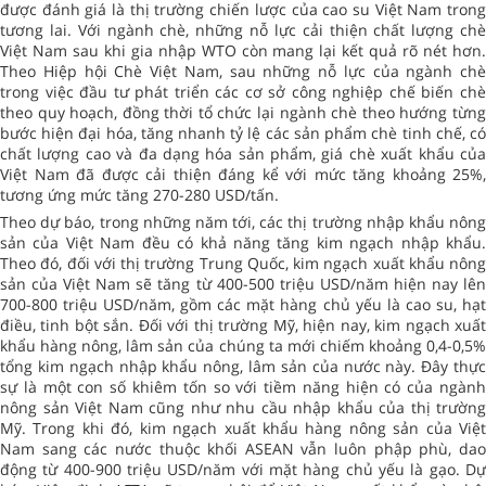
được đánh giá là thị trường chiến lược của cao su Việt Nam trong
tương lai. Với ngành chè, những nỗ lực cải thiện chất lượng chè
Việt Nam sau khi gia nhập WTO còn mang lại kết quả rõ nét hơn.
Theo Hiệp hội Chè Việt Nam, sau những nỗ lực của ngành chè
trong việc đầu tư phát triển các cơ sở công nghiệp chế biến chè
theo quy hoạch, đồng thời tổ chức lại ngành chè theo hướng từng
bước hiện đại hóa, tăng nhanh tỷ lệ các sản phẩm chè tinh chế, có
chất lượng cao và đa dạng hóa sản phẩm, giá chè xuất khẩu của
Việt Nam đã được cải thiện đáng kể với mức tăng khoảng 25%,
tương ứng mức tăng 270-280 USD/tấn.
Theo dự báo, trong những năm tới, các thị trường nhập khẩu nông
sản của Việt Nam đều có khả năng tăng kim ngạch nhập khẩu.
Theo đó, đối với thị trường Trung Quốc, kim ngạch xuất khẩu nông
sản của Việt Nam sẽ tăng từ 400-500 triệu USD/năm hiện nay lên
700-800 triệu USD/năm, gồm các mặt hàng chủ yếu là cao su, hạt
điều, tinh bột sắn. Đối với thị trường Mỹ, hiện nay, kim ngạch xuất
khẩu hàng nông, lâm sản của chúng ta mới chiếm khoảng 0,4-0,5%
tổng kim ngạch nhập khẩu nông, lâm sản của nước này. Đây thực
sự là một con số khiêm tốn so với tiềm năng hiện có của ngành
nông sản Việt Nam cũng như nhu cầu nhập khẩu của thị trường
Mỹ. Trong khi đó, kim ngạch xuất khẩu hàng nông sản của Việt
Nam sang các nước thuộc khối ASEAN vẫn luôn phập phù, dao
động từ 400-900 triệu USD/năm với mặt hàng chủ yếu là gạo. Dự