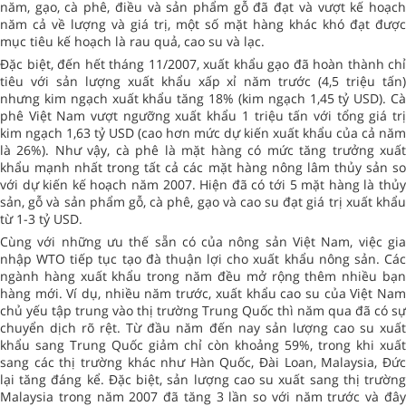
năm, gạo, cà phê, điều và sản phẩm gỗ đã đạt và vượt kế hoạch
năm cả về lượng và giá trị, một số mặt hàng khác khó đạt được
mục tiêu kế hoạch là rau quả, cao su và lạc.
Đặc biệt, đến hết tháng 11/2007, xuất khẩu gạo đã hoàn thành chỉ
tiêu với sản lượng xuất khẩu xấp xỉ năm trước (4,5 triệu tấn)
nhưng kim ngạch xuất khẩu tăng 18% (kim ngạch 1,45 tỷ USD). Cà
phê Việt Nam vượt ngưỡng xuất khẩu 1 triệu tấn với tổng giá trị
kim ngạch 1,63 tỷ USD (cao hơn mức dự kiến xuất khẩu của cả năm
là 26%). Như vậy, cà phê là mặt hàng có mức tăng trưởng xuất
khẩu mạnh nhất trong tất cả các mặt hàng nông lâm thủy sản so
với dự kiến kế hoạch năm 2007. Hiện đã có tới 5 mặt hàng là thủy
sản, gỗ và sản phẩm gỗ, cà phê, gạo và cao su đạt giá trị xuất khẩu
từ 1-3 tỷ USD.
Cùng với những ưu thế sẵn có của nông sản Việt Nam, việc gia
nhập WTO tiếp tục tạo đà thuận lợi cho xuất khẩu nông sản. Các
ngành hàng xuất khẩu trong năm đều mở rộng thêm nhiều bạn
hàng mới. Ví dụ, nhiều năm trước, xuất khẩu cao su của Việt Nam
chủ yếu tập trung vào thị trường Trung Quốc thì năm qua đã có sự
chuyển dịch rõ rệt. Từ đầu năm đến nay sản lượng cao su xuất
khẩu sang Trung Quốc giảm chỉ còn khoảng 59%, trong khi xuất
sang các thị trường khác như Hàn Quốc, Đài Loan, Malaysia, Đức
lại tăng đáng kể. Đặc biệt, sản lượng cao su xuất sang thị trường
Malaysia trong năm 2007 đã tăng 3 lần so với năm trước và đây