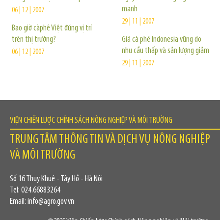
mạnh
06 | 12 | 2007
29 | 11 | 2007
Bao giờ càphê Việt đúng vị trí
trên thị trường?
Giá cà phê Indonesia vững do
nhu cầu thấp và sản lượng giảm
06 | 12 | 2007
29 | 11 | 2007
VIỆN CHIẾN LƯỢC CHÍNH SÁCH NÔNG NGHIỆP VÀ MÔI TRƯỜNG
TRUNG TÂM THÔNG TIN VÀ DỊCH VỤ NÔNG NGHIỆP
VÀ MÔI TRƯỜNG
Số 16 Thụy Khuê - Tây Hồ - Hà Nội
Tel: 024.66883264
Email: info@agro.gov.vn