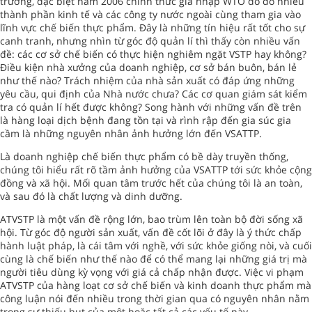
trường, đặc biệt năm 2006 chính thức gia nhập WTO do đó nhiều
thành phần kinh tế và các công ty nước ngoài cùng tham gia vào
lĩnh vực chế biến thực phẩm. Đây là những tín hiệu rất tốt cho sự
canh tranh, nhưng nhìn từ góc độ quản lí thì thấy còn nhiều vấn
đề: các cơ sở chế biến có thực hiện nghiêm ngặt VSTP hay không?
Điều kiện nhà xưởng của doanh nghiệp, cơ sở bán buôn, bán lẻ
như thế nào? Trách nhiệm của nhà sản xuất có đáp ứng những
yêu cầu, qui định của Nhà nước chưa? Các cơ quan giám sát kiểm
tra có quản lí hết được không? Song hành với những vấn đề trên
là hàng loại dịch bệnh đang tồn tại và rình rập đến gia súc gia
cầm là những nguyên nhân ảnh hưởng lớn đến VSATTP.
Là doanh nghiệp chế biến thực phẩm có bề dày truyền thống,
chúng tôi hiểu rất rõ tầm ảnh hưởng của VSATTP tới sức khỏe cộng
đồng và xã hội. Mối quan tâm trước hết của chúng tôi là an toàn,
và sau đó là chất lượng và dinh dưỡng.
ATVSTP là một vấn đề rộng lớn, bao trùm lên toàn bộ đời sống xã
hội. Từ góc độ người sản xuất, vấn đề cốt lõi ở đây là ý thức chấp
hành luật pháp, là cái tâm với nghề, với sức khỏe giống nòi, và cuối
cùng là chế biến như thế nào để có thể mang lại những giá trị mà
người tiêu dùng kỳ vọng với giá cả chấp nhận được. Việc vi phạm
ATVSTP của hàng loạt cơ sở chế biến và kinh doanh thực phẩm mà
công luận nói đến nhiều trong thời gian qua có nguyên nhân nằm
trong sự thiếu hụt của một hoặc tất cả các yếu tố này.