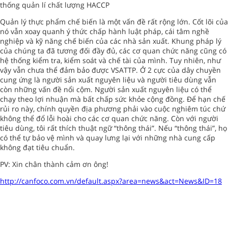
thống quản lí chất lượng HACCP
Quản lý thực phẩm chế biến là một vấn đề rất rộng lớn. Cốt lõi của
nó vẫn xoay quanh ý thức chấp hành luật pháp, cái tâm nghề
nghiệp và kỹ năng chế biến của các nhà sản xuất. Khung pháp lý
của chúng ta đã tương đối đầy đủ, các cơ quan chức năng cũng có
hệ thống kiểm tra, kiểm soát và chế tài của mình. Tuy nhiên, như
vậy vẫn chưa thể đảm bảo được VSATTP. Ở 2 cực của dây chuyền
cung ứng là người sản xuất nguyên liệu và người tiêu dùng vẫn
còn những vấn đề nổi cộm. Người sản xuất nguyên liệu có thể
chạy theo lợi nhuận mà bất chấp sức khỏe cộng đồng. Để hạn chế
rủi ro này, chính quyền địa phương phải vào cuộc nghiêm túc chứ
không thể đổ lỗi hoài cho các cơ quan chức năng. Còn với người
tiêu dùng, tôi rất thích thuật ngữ “thông thái”. Nếu “thông thái”, họ
có thể tự bảo vệ mình và quay lưng lại với những nhà cung cấp
không đạt tiêu chuẩn.
PV: Xin chân thành cảm ơn ông!
http://canfoco.com.vn/default.aspx?area=news&act=News&ID=18