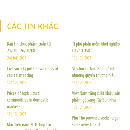
CÁC TIN KHÁC
TIN KHÁC
Bản tin thực phẩm tuần từ
Tỉ phú phần mềm khởi nghiệp
21/04 - 26/04/08
từ 250 USD
24 | 04 | 2008
13 | 12 | 2007
Civil society puts down roots at
Starbucks: Nói “Không” với
capital meeting
nhượng quyền thương hiệu
17 | 12 | 2007
13 | 12 | 2007
Prices of agricultural
Việt Nam tăng xuất khẩu sản
commodities in domestic
phẩm gỗ sang Tây Ban Nha
markets
12 | 12 | 2007
17 | 12 | 2007
Phu Tho province seeks large-
Mục tiêu năm 2010 hợp tác
scale investment