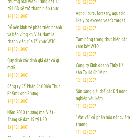
thương mại Việt- Trung đạt 15
12 | 12 | 2007
tỷ USD sẽ trở thành hiện thực
Agriculture, forestry, aquatic
14 | 12 | 2007
likely to exceed year’s target
Để nền kinh tế phát triển nhanh
12 | 12 | 2007
và bền vững khi Việt Nam là
Tam nông trong thực hiện các
thành viên của Tổ chức WTO
cam kết WTO
14 | 12 | 2007
12 | 12 | 2007
Quy định xác định giá đất có gì
Công ty Kinh doanh Thủy Hải
mới?
sản Tp Hồ Chí Minh
14 | 12 | 2007
12 | 12 | 2007
Công ty Cổ Phần Chế Biến Thực
Sẵn sàng giải thể các DN nông
Phẩm Long Phụng
nghiệp yếu kém
14 | 12 | 2007
11 | 12 | 2007
Năm 2010 thương mại Việt-
“Vật vã” cổ phần hóa nông, lâm
Trung sẽ đạt 15 tỷ USD
trường
13 | 12 | 2007
11 | 12 | 2007