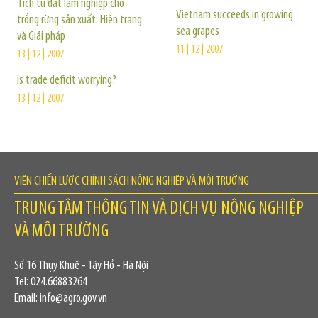
Tích tụ đất lâm nghiệp cho
Vietnam succeeds in growing
trồng rừng sản xuất: Hiện trạng
sea grapes
và Giải pháp
11 | 12 | 2007
13 | 12 | 2007
Is trade deficit worrying?
13 | 12 | 2007
VIỆN CHIẾN LƯỢC CHÍNH SÁCH NÔNG NGHIỆP VÀ MÔI TRƯỜNG
TRUNG TÂM THÔNG TIN VÀ DỊCH VỤ NÔNG NGHIỆP
VÀ MÔI TRƯỜNG
Số 16 Thụy Khuê - Tây Hồ - Hà Nội
Tel: 024.66883264
Email: info@agro.gov.vn