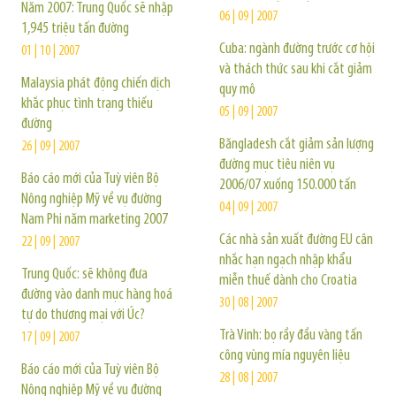
Năm 2007: Trung Quốc sẽ nhập
06 | 09 | 2007
1,945 triệu tấn đường
Cuba: ngành đường trước cơ hội
01 | 10 | 2007
và thách thức sau khi cắt giảm
Malaysia phát động chiến dịch
quy mô
khắc phục tình trạng thiếu
05 | 09 | 2007
đường
Băngladesh cắt giảm sản lượng
26 | 09 | 2007
đường mục tiêu niên vụ
Báo cáo mới của Tuỳ viên Bộ
2006/07 xuống 150.000 tấn
Nông nghiệp Mỹ về vụ đường
04 | 09 | 2007
Nam Phi năm marketing 2007
Các nhà sản xuất đường EU cân
22 | 09 | 2007
nhắc hạn ngạch nhập khẩu
Trung Quốc: sẽ không đưa
miễn thuế dành cho Croatia
đường vào danh mục hàng hoá
30 | 08 | 2007
tự do thương mại với Úc?
Trà Vinh: bọ rầy đầu vàng tấn
17 | 09 | 2007
công vùng mía nguyên liệu
Báo cáo mới của Tuỳ viên Bộ
28 | 08 | 2007
Nông nghiệp Mỹ về vụ đường