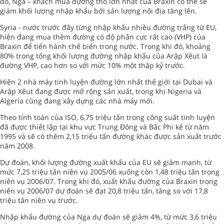
đó, Nga – khách mua đường thô lớn nhất của Braxin có thể sẽ
giảm khối lượng nhập khẩu bởi sản lượng nội địa tăng lên.
Syria
- nước trước đây từng nhập khẩu nhiều đường trắng từ EU,
hiện đang mua thêm đường có độ phân cực rất cao (VHP) của
Braxin để tiến hành chế biến trong nước. Trong khi đó, khoảng
80% trong tổng khối lượng đường nhập khẩu của Arập Xêut là
đường VHP, cao hơn so với mức 10% một thập kỷ trước.
Hiện 2 nhà máy tinh luyện đường lớn nhất thế giới tại Dubai và
Arập Xêut đang được mở rộng sản xuất, trong khi Nigeria và
Algeria cũng đang xây dựng các nhà máy mới.
Theo tính toán của ISO, 6,75 triệu tấn trong công suất tinh luyện
đã được thiết lập tại khu vực Trung Đông và Bắc Phi kể từ năm
1995 và sẽ có thêm 2,15 triệu tấn đường khác được sản xuất trước
năm 2008.
Dự đoán, khối lượng đường xuất khẩu của EU sẽ giảm mạnh, từ
mức 7,25 triệu tấn niên vụ 2005/06 xuống còn 1,48 triệu tấn trong
niên vụ 2006/07. Trong khi đó, xuất khẩu đường của Braxin trong
niên vụ 2006/07 dự đoán sẽ đạt 20,8 triệu tấn, tăng so với 17,8
triệu tấn niên vụ trước.
Nhập khẩu đường của Nga dự đoán sẽ giảm 4%, từ mức 3,6 triệu