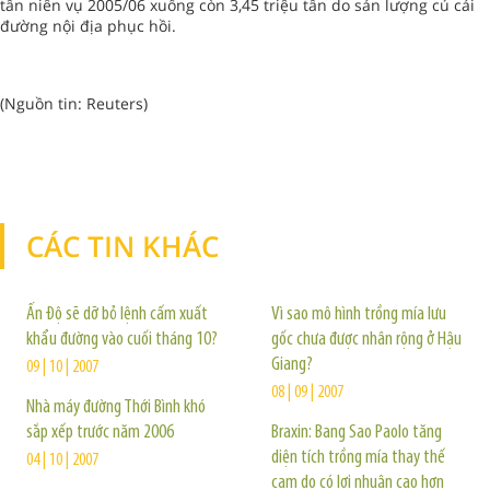
tấn niên vụ 2005/06 xuống còn 3,45 triệu tấn do sản lượng củ cải
đường nội địa phục hồi.
(Nguồn tin: Reuters)
CÁC TIN KHÁC
TIN KHÁC
Ấn Độ sẽ dỡ bỏ lệnh cấm xuất
Vì sao mô hình trồng mía lưu
khẩu đường vào cuối tháng 10?
gốc chưa được nhân rộng ở Hậu
Giang?
09 | 10 | 2007
08 | 09 | 2007
Nhà máy đường Thới Bình khó
sắp xếp trước năm 2006
Braxin: Bang Sao Paolo tăng
diện tích trồng mía thay thế
04 | 10 | 2007
cam do có lợi nhuận cao hơn