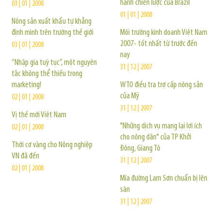
hành chiến lược của Brazil
03 | 01 | 2008
01 | 01 | 2008
Nông sản xuất khẩu tự khẳng
định mình trên trường thế giới
Môi trường kinh doanh Việt Nam
2007- tốt nhất từ trước đến
03 | 01 | 2008
nay
“Nhập gia tuỳ tục”, một nguyên
31 | 12 | 2007
tắc không thể thiếu trong
marketing!
WTO điều tra trợ cấp nông sản
của Mỹ
02 | 01 | 2008
31 | 12 | 2007
Vị thế mới Việt Nam
"Những dịch vụ mang lại lợi ích
02 | 01 | 2008
cho nông dân" của TP Khởi
Thời cơ vàng cho Nông nghiệp
Đông, Giang Tô
VN đã đến
31 | 12 | 2007
02 | 01 | 2008
Mía đường Lam Sơn chuẩn bị lên
sàn
31 | 12 | 2007