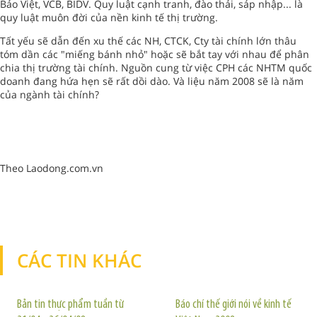
Bảo Việt, VCB, BIDV. Quy luật cạnh tranh, đào thải, sáp nhập... là
quy luật muôn đời của nền kinh tế thị trường.
Tất yếu sẽ dẫn đến xu thế các NH, CTCK, Cty tài chính lớn thâu
tóm dần các "miếng bánh nhỏ" hoặc sẽ bắt tay với nhau để phân
chia thị trường tài chính. Nguồn cung từ việc CPH các NHTM quốc
doanh đang hứa hẹn sẽ rất dồi dào. Và liệu năm 2008 sẽ là năm
của ngành tài chính?
Theo Laodong.com.vn
CÁC TIN KHÁC
TIN KHÁC
Bản tin thực phẩm tuần từ
Báo chí thế giới nói về kinh tế