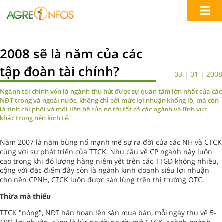
2008 sẽ là năm của các
tập đoàn tài chính?
03 | 01 | 2008
Ngành tài chính vốn là ngành thu hút được sự quan tâm lớn nhất của các
NĐT trong và ngoài nước, không chỉ bởi mức lợi nhuận khổng lồ, mà còn
là tính chi phối và mối liên hệ của nó tới tất cả các ngành và lĩnh vực
khác trong nền kinh tế.
Năm 2007 là năm bùng nổ mạnh mẽ sự ra đời của các NH và CTCK
cùng với sự phát triển của TTCK. Nhu cầu về CP ngành này luôn
cao trong khi đó lượng hàng niêm yết trên các TTGD không nhiều,
cộng với đặc điểm đây còn là ngành kinh doanh siêu lợi nhuận
cho nên CPNH, CTCK luôn được săn lùng trên thị trường OTC.
Thừa mà thiếu
TTCK "nóng", NĐT hân hoan lên sàn mua bán, mỗi ngày thu về 5-
10% lợi nhuận, cũng là lúc người người mở CTCK, ngành ngành