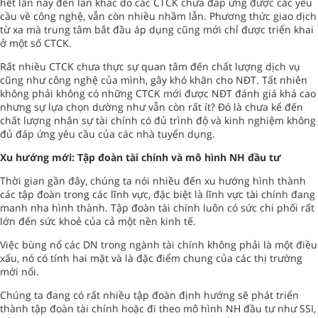
hết lần này đến lần khác do các CTCK chưa đáp ứng được các yêu
cầu về công nghệ, vẫn còn nhiều nhầm lẫn. Phương thức giao dịch
từ xa mà trung tâm bắt đầu áp dụng cũng mới chỉ được triển khai
ở một số CTCK.
Rất nhiều CTCK chưa thực sự quan tâm đến chất lượng dịch vụ
cũng như công nghệ của mình, gây khó khăn cho NĐT. Tất nhiên
không phải không có những CTCK mới được NĐT đánh giá khá cao
nhưng sự lựa chọn dường như vẫn còn rất ít? Đó là chưa kể đến
chất lượng nhân sự tài chính có đủ trình độ và kinh nghiệm không
đủ đáp ứng yêu cầu của các nhà tuyển dụng.
Xu hướng mới: Tập đoàn tài chính và mô hình NH đầu tư
Thời gian gần đây, chúng ta nói nhiều đến xu hướng hình thành
các tập đoàn trong các lĩnh vực, đặc biệt là lĩnh vực tài chính đang
manh nha hình thành. Tập đoàn tài chính luôn có sức chi phối rất
lớn đến sức khoẻ của cả một nền kinh tế.
Việc bùng nổ các DN trong ngành tài chính không phải là một điều
xấu, nó có tính hai mặt và là đặc điểm chung của các thị trường
mới nổi.
Chúng ta đang có rất nhiều tập đoàn định hướng sẽ phát triển
thành tập đoàn tài chính hoặc đi theo mô hình NH đầu tư như SSI,