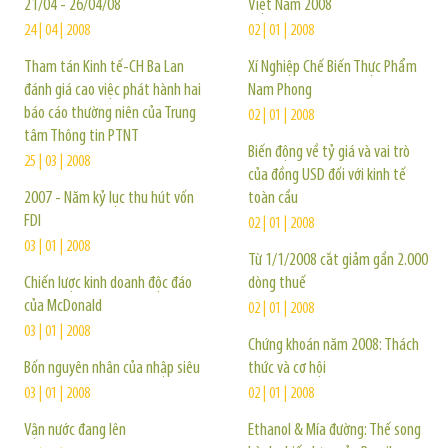
21/04 - 26/04/08
Việt Nam 2008
24 | 04 | 2008
02 | 01 | 2008
Tham tán Kinh tế-CH Ba Lan
Xí Nghiệp Chế Biến Thực Phẩm
đánh giá cao việc phát hành hai
Nam Phong
báo cáo thường niên của Trung
02 | 01 | 2008
tâm Thông tin PTNT
Biến động về tỷ giá và vai trò
25 | 03 | 2008
của đồng USD đối với kinh tế
2007 - Năm kỷ lục thu hút vốn
toàn cầu
FDI
02 | 01 | 2008
03 | 01 | 2008
Từ 1/1/2008 cắt giảm gần 2.000
Chiến lược kinh doanh độc đáo
dòng thuế
của McDonald
02 | 01 | 2008
03 | 01 | 2008
Chứng khoán năm 2008: Thách
Bốn nguyên nhân của nhập siêu
thức và cơ hội
03 | 01 | 2008
02 | 01 | 2008
Vận nước đang lên
Ethanol & Mía đường: Thế song