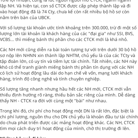
lập NH. Và hiện tại, con số CTCK được cấp phép thành lập và đi
vào hoạt động đã là 74 Cty, chưa kể còn rất nhiều bộ hồ sơ còn
nằm trên bàn của UBCK.
Với số lượng tài khoản ước tính khoảng trên 300.000, trừ đi một số
lượng lớn tài khoản là khách hàng của các "đại gia" như SSI, BVS,
VCBS... thì miếng bánh thị phần cho các CTCK mới là khá nhỏ.
Các NH mới cũng diễn ra bài toán tương tự với trên dưới 30 bộ hồ
sơ nộp lên NHNN xin thành lập NHTM, chủ yếu là của các TCty và
tập đoàn lớn, có uy tín và tiềm lực tài chính. Tất nhiên, các NH này
khó có thể tranh giành miếng bánh thị phần tín dụng với các NH
có lịch sử hoạt động lâu dài do hạn chế về vốn, mạng lưới khách
hàng, trình độ công nghệ và tính chuyên nghiệp.
Số lượng tăng nhanh nhưng hầu hết các NH mới, CTCK mới vẫn
thiếu định hướng rõ ràng, thiếu bản sắc riêng của mình. Dễ dàng
thấy NH - CTCK ra đời với cùng một "bài" như nhau.
Trong khi đó, chi phí cho hoạt động một DN là rất lớn, đặc biệt là
chi phí lương, nguồn thu cho DN chủ yếu là khoản đầu tư tài chính
do chưa phát triển được các mảng hoạt động khác. Các NH, CTCK
tìm mọi cách duy trì hoạt động của mình, chờ thị trường đi lên.