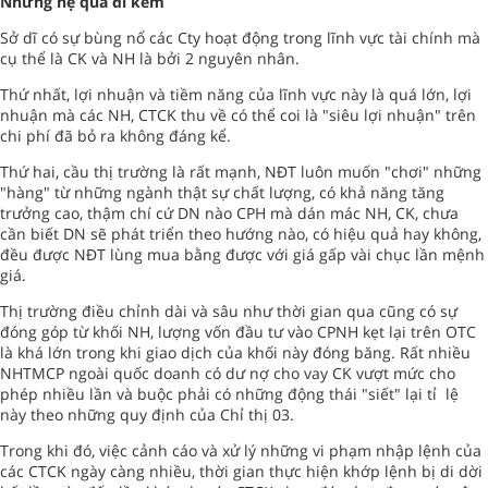
Những hệ quả đi kèm
Sở dĩ có sự bùng nổ các Cty hoạt động trong lĩnh vực tài chính mà
cụ thể là CK và NH là bởi 2 nguyên nhân.
Thứ nhất, lợi nhuận và tiềm năng của lĩnh vực này là quá lớn, lợi
nhuận mà các NH, CTCK thu về có thể coi là "siêu lợi nhuận" trên
chi phí đã bỏ ra không đáng kể.
Thứ hai, cầu thị trường là rất mạnh, NĐT luôn muốn "chơi" những
"hàng" từ những ngành thật sự chất lượng, có khả năng tăng
trưởng cao, thậm chí cứ DN nào CPH mà dán mác NH, CK, chưa
cần biết DN sẽ phát triển theo hướng nào, có hiệu quả hay không,
đều được NĐT lùng mua bằng được với giá gấp vài chục lần mệnh
giá.
Thị trường điều chỉnh dài và sâu như thời gian qua cũng có sự
đóng góp từ khối NH, lượng vốn đầu tư vào CPNH kẹt lại trên OTC
là khá lớn trong khi giao dịch của khối này đóng băng. Rất nhiều
NHTMCP ngoài quốc doanh có dư nợ cho vay CK vượt mức cho
phép nhiều lần và buộc phải có những động thái "siết" lại tỉ lệ
này theo những quy định của Chỉ thị 03.
Trong khi đó, việc cảnh cáo và xử lý những vi phạm nhập lệnh của
các CTCK ngày càng nhiều, thời gian thực hiện khớp lệnh bị di dời