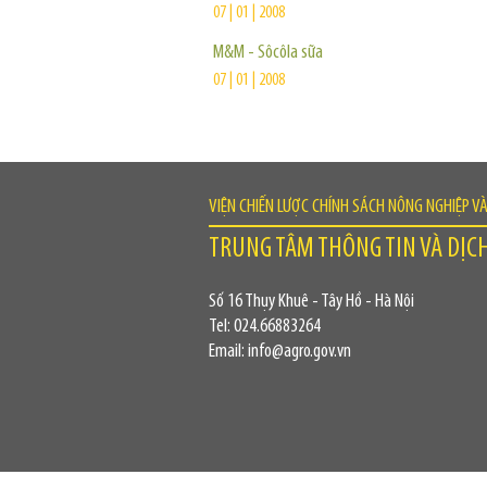
07 | 01 | 2008
M&M - Sôcôla sữa
07 | 01 | 2008
VIỆN CHIẾN LƯỢC CHÍNH SÁCH NÔNG NGHIỆP V
TRUNG TÂM THÔNG TIN VÀ DỊC
Số 16 Thụy Khuê - Tây Hồ - Hà Nội
Tel: 024.66883264
Email: info@agro.gov.vn