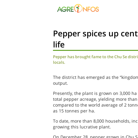
Pepper spices up cent
life
Pepper has brought fame to the Chu Se distri
locals.
The district has emerged as the “kingdom”
output.
Presently, the plant is grown on 3,000 ha 
total pepper acreage, yielding more than
compared to the world average of 2 tonn
as 15 tonnes per ha.
To date, more than 8,000 households, inc
growing this lucrative plant.
On December 28, pepper grown in Chu Se