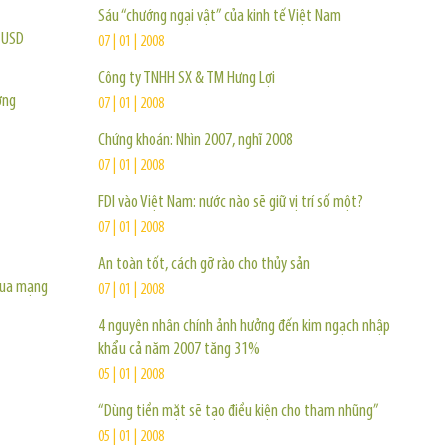
Sáu “chướng ngại vật” của kinh tế Việt Nam
ỷ USD
07 | 01 | 2008
Công ty TNHH SX & TM Hưng Lợi
ờng
07 | 01 | 2008
Chứng khoán: Nhìn 2007, nghĩ 2008
07 | 01 | 2008
FDI vào Việt Nam: nước nào sẽ giữ vị trí số một?
07 | 01 | 2008
An toàn tốt, cách gỡ rào cho thủy sản
 qua mạng
07 | 01 | 2008
4 nguyên nhân chính ảnh hưởng đến kim ngạch nhập
khẩu cả năm 2007 tăng 31%
05 | 01 | 2008
“Dùng tiền mặt sẽ tạo điều kiện cho tham nhũng”
05 | 01 | 2008