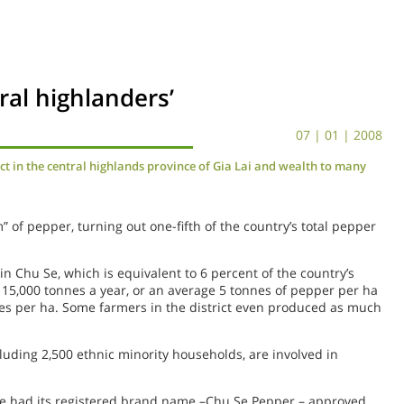
ral highlanders’
07 | 01 | 2008
ct in the central highlands province of Gia Lai and wealth to many
 of pepper, turning out one-fifth of the country’s total pepper
in Chu Se, which is equivalent to 6 percent of the country’s
 15,000 tonnes a year, or an average 5 tonnes of pepper per ha
es per ha. Some farmers in the district even produced as much
luding 2,500 ethnic minority households, are involved in
 had its registered brand name –Chu Se Pepper – approved,