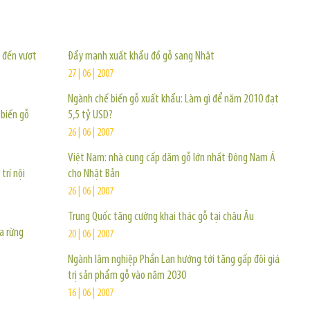
TIN KHÁC
 đến vượt
Đẩy mạnh xuất khẩu đồ gỗ sang Nhật
27 | 06 | 2007
Ngành chế biến gỗ xuất khẩu: Làm gì để năm 2010 đạt
 biến gỗ
5,5 tỷ USD?
26 | 06 | 2007
Việt Nam: nhà cung cấp dăm gỗ lớn nhất Đông Nam Á
trí nội
cho Nhật Bản
26 | 06 | 2007
Trung Quốc tăng cường khai thác gỗ tại châu Âu
a rừng
20 | 06 | 2007
Ngành lâm nghiệp Phần Lan hướng tới tăng gấp đôi giá
trị sản phẩm gỗ vào năm 2030
16 | 06 | 2007