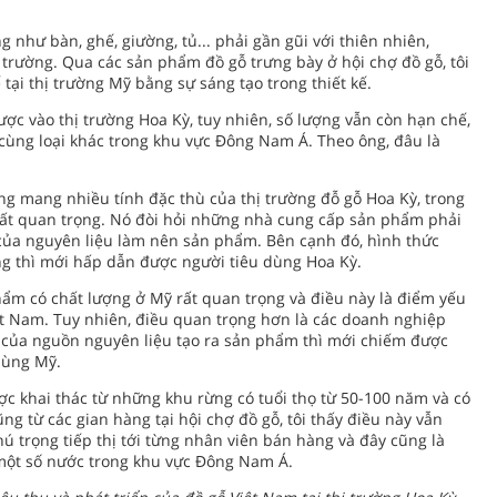
 như bàn, ghế, giường, tủ... phải gần gũi với thiên nhiên,
 trường. Qua các sản phẩm đồ gỗ trưng bày ở hội chợ đồ gỗ, tôi
tại thị trường Mỹ bằng sự sáng tạo trong thiết kế.
ợc vào thị trường Hoa Kỳ, tuy nhiên, số lượng vẫn còn hạn chế,
cùng loại khác trong khu vực Đông Nam Á. Theo ông, đâu là
ng mang nhiều tính đặc thù của thị trường đỗ gỗ Hoa Kỳ, trong
 rất quan trọng. Nó đòi hỏi những nhà cung cấp sản phẩm phải
của nguyên liệu làm nên sản phẩm. Bên cạnh đó, hình thức
g thì mới hấp dẫn được người tiêu dùng Hoa Kỳ.
phẩm có chất lượng ở Mỹ rất quan trọng và điều này là điểm yếu
t Nam. Tuy nhiên, điều quan trọng hơn là các doanh nghiệp
 của nguồn nguyên liệu tạo ra sản phẩm thì mới chiếm được
dùng Mỹ.
ợc khai thác từ những khu rừng có tuổi thọ từ 50-100 năm và có
ũng từ các gian hàng tại hội chợ đồ gỗ, tôi thấy điều này vẫn
 trọng tiếp thị tới từng nhân viên bán hàng và đây cũng là
 một số nước trong khu vực Đông Nam Á.