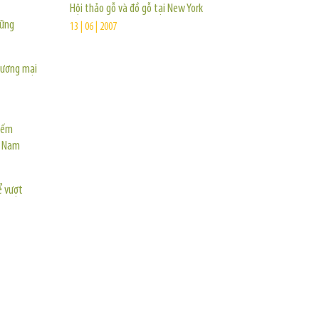
Hội thảo gỗ và đồ gỗ tại New York
vững
13 | 06 | 2007
hương mại
hiếm
t Nam
ể vượt