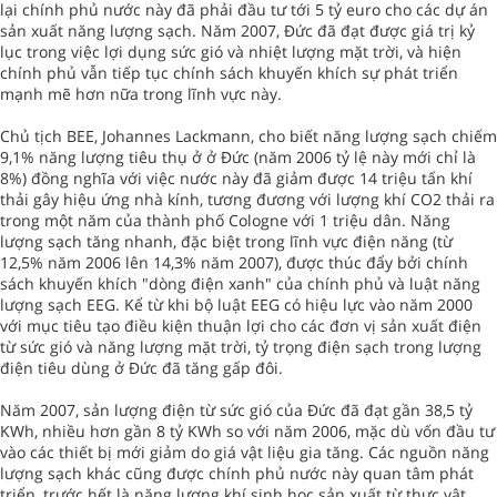
lại chính phủ nước này đã phải đầu tư tới 5 tỷ euro cho các dự án
sản xuất năng lượng sạch. Năm 2007, Đức đã đạt được giá trị kỷ
lục trong việc lợi dụng sức gió và nhiệt lượng mặt trời, và hiện
chính phủ vẫn tiếp tục chính sách khuyến khích sự phát triển
mạnh mẽ hơn nữa trong lĩnh vực này.
Chủ tịch BEE, Johannes Lackmann, cho biết năng lượng sạch chiếm
9,1% năng lượng tiêu thụ ở ở Đức (năm 2006 tỷ lệ này mới chỉ là
8%) đồng nghĩa với việc nước này đã giảm được 14 triệu tấn khí
thải gây hiệu ứng nhà kính, tương đương với lượng khí CO2 thải ra
trong một năm của thành phố Cologne với 1 triệu dân. Năng
lượng sạch tăng nhanh, đặc biệt trong lĩnh vực điện năng (từ
12,5% năm 2006 lên 14,3% năm 2007), được thúc đẩy bởi chính
sách khuyến khích "dòng điện xanh" của chính phủ và luật năng
lượng sạch EEG. Kể từ khi bộ luật EEG có hiệu lực vào năm 2000
với mục tiêu tạo điều kiện thuận lợi cho các đơn vị sản xuất điện
từ sức gió và năng lượng mặt trời, tỷ trọng điện sạch trong lượng
điện tiêu dùng ở Đức đã tăng gấp đôi.
Năm 2007, sản lượng điện từ sức gió của Đức đã đạt gần 38,5 tỷ
KWh, nhiều hơn gần 8 tỷ KWh so với năm 2006, mặc dù vốn đầu tư
vào các thiết bị mới giảm do giá vật liệu gia tăng. Các nguồn năng
lượng sạch khác cũng được chính phủ nước này quan tâm phát
triển, trước hết là năng lượng khí sinh học sản xuất từ thực vật.