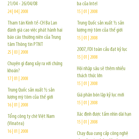
21/04 - 26/04/08
ba của Intel
24 | 04 | 2008
15 | 01 | 2008
Tham tán Kinh tế-CH Ba Lan
Trung Quốc sản xuất ½ sản
đánh giá cao việc phát hành hai
lượng mỳ tôm của thế giới
báo cáo thường niên của Trung
15 | 01 | 2008
tâm Thông tin PTNT
2007, FDI toàn cầu đạt kỷ lục
25 | 03 | 2008
15 | 01 | 2008
Chuyện gì đang xảy ra với chứng
Hội nhập sâu sẽ thêm nhiều
khoán?
thách thức lớn
17 | 01 | 2008
15 | 01 | 2008
Trung Quốc sản xuất ½ sản
Giá phân bón lập kỷ lục mới
lượng mỳ tôm của thế giới
15 | 01 | 2008
16 | 01 | 2008
Xác định được tầm nhìn dài hạn
Tổng công ty chè Việt Nam
15 | 01 | 2008
(Vinatea)
16 | 01 | 2008
Chạy đua cung cấp công nghệ