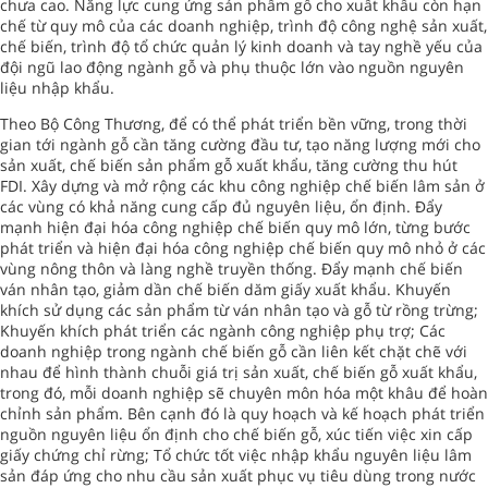
chưa cao. Năng lực cung ứng sản phẩm gỗ cho xuất khẩu còn hạn
chế từ quy mô của các doanh nghiệp, trình độ công nghệ sản xuất,
chế biến, trình độ tổ chức quản lý kinh doanh và tay nghề yếu của
đội ngũ lao động ngành gỗ và phụ thuộc lớn vào nguồn nguyên
liệu nhập khẩu.
Theo Bộ Công Thương, để có thể phát triển bền vững, trong thời
gian tới ngành gỗ cần tăng cường đầu tư, tạo năng lượng mới cho
sản xuất, chế biến sản phẩm gỗ xuất khẩu, tăng cường thu hút
FDI. Xây dựng và mở rộng các khu công nghiệp chế biến lâm sản ở
các vùng có khả năng cung cấp đủ nguyên liệu, ổn định. Đẩy
mạnh hiện đại hóa công nghiệp chế biến quy mô lớn, từng bước
phát triển và hiện đại hóa công nghiệp chế biến quy mô nhỏ ở các
vùng nông thôn và làng nghề truyền thống. Đẩy mạnh chế biến
ván nhân tạo, giảm dần chế biến dăm giấy xuất khẩu. Khuyến
khích sử dụng các sản phẩm từ ván nhân tạo và gỗ từ rồng trừng;
Khuyến khích phát triển các ngành công nghiệp phụ trợ; Các
doanh nghiệp trong ngành chế biến gỗ cần liên kết chặt chẽ với
nhau để hình thành chuỗi giá trị sản xuất, chế biến gỗ xuất khẩu,
trong đó, mỗi doanh nghiệp sẽ chuyên môn hóa một khâu để hoàn
chỉnh sản phẩm. Bên cạnh đó là quy hoạch và kế hoạch phát triển
nguồn nguyên liệu ổn định cho chế biến gỗ, xúc tiến việc xin cấp
giấy chứng chỉ rừng; Tổ chức tốt việc nhập khẩu nguyên liệu lâm
sản đáp ứng cho nhu cầu sản xuất phục vụ tiêu dùng trong nước