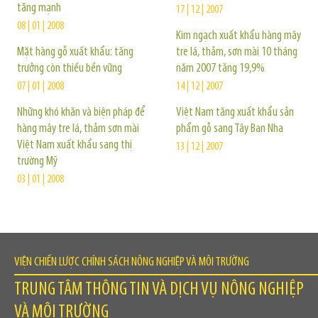
tăng mạnh
17 | 12 | 2007
08 | 01 | 2008
Kim ngạch xuất khẩu hàng mây
Mặt hàng gỗ xuất khẩu: tăng
tre lá, thảm, sơn mài 10 tháng
trưởng còn thiếu bền vững
năm 2007 tăng 19,9%
07 | 01 | 2008
14 | 12 | 2007
Những khó khăn và biện pháp để
Việt Nam tăng xuất khẩu sản
hàng mây tre lá, thảm sơn mài
phẩm gỗ sang Tây Ban Nha
Việt Nam xuất khẩu sang thị
13 | 12 | 2007
trường Mỹ
03 | 01 | 2008
VIỆN CHIẾN LƯỢC CHÍNH SÁCH NÔNG NGHIỆP VÀ MÔI TRƯỜNG
TRUNG TÂM THÔNG TIN VÀ DỊCH VỤ NÔNG NGHIỆP
VÀ MÔI TRƯỜNG