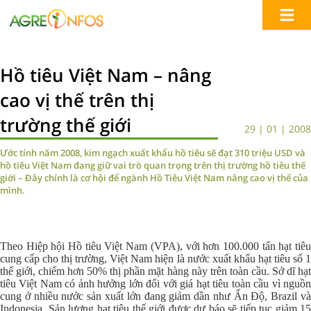
Hồ tiêu Việt Nam – nâng
cao vị thế trên thị
trường thế giới
29 | 01 | 2008
Ước tính năm 2008, kim ngạch xuất khẩu hồ tiêu sẽ đạt 310 triệu USD và
hồ tiêu Việt Nam đang giữ vai trò quan trọng trên thị trường hồ tiêu thế
giới – Đây chính là cơ hội để ngành Hồ Tiêu Việt Nam nâng cao vị thế của
mình.
Theo Hiệp hội Hồ tiêu Việt Nam (VPA), với hơn 100.000 tấn hạt tiêu
cung cấp cho thị trường, Việt Nam hiện là nước xuất khẩu hạt tiêu số 1
thế giới, chiếm hơn 50% thị phần mặt hàng này trên toàn cầu. Sở dĩ hạt
tiêu Việt Nam có ảnh hưởng lớn đối với giá hạt tiêu toàn cầu vì nguồn
cung ở nhiều nước sản xuất lớn đang giảm dần như Ấn Độ, Brazil và
Indonesia. Sản lượng hạt tiêu thế giới được dự báo sẽ tiếp tục giảm 15