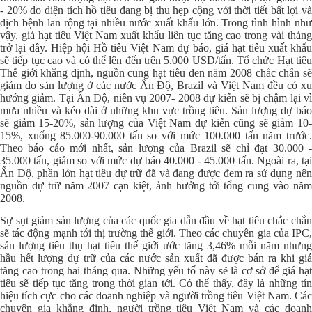
- 20% do diện tích hồ tiêu đang bị thu hẹp cộng với thời tiết bất lợi và
dịch bệnh lan rộng tại nhiều nước xuất khẩu lớn. Trong tình hình như
vậy, giá hạt tiêu Việt Nam xuất khẩu liên tục tăng cao trong vài tháng
trở lại đây. Hiệp hội Hồ tiêu Việt Nam dự báo, giá hạt tiêu xuất khẩu
sẽ tiếp tục cao và có thể lên đến trên 5.000 USD/tấn. Tổ chức Hạt tiêu
Thế giới khẳng định, nguồn cung hạt tiêu đen năm 2008 chắc chắn sẽ
giảm do sản lượng ở các nước Ấn Độ, Brazil và Việt Nam đều có xu
hướng giảm. Tại Ấn Độ, niên vụ 2007- 2008 dự kiến sẽ bị chậm lại vì
mưa nhiều và kéo dài ở những khu vực trồng tiêu. Sản lượng dự báo
sẽ giảm 15-20%, sản lượng của Việt Nam dự kiến cũng sẽ giảm 10-
15%, xuống 85.000-90.000 tấn so với mức 100.000 tấn năm trước.
Theo báo cáo mới nhất, sản lượng của Brazil sẽ chỉ đạt 30.000 -
35.000 tấn, giảm so với mức dự báo 40.000 - 45.000 tấn. Ngoài ra, tại
Ấn Độ, phần lớn hạt tiêu dự trữ đã và đang được đem ra sử dụng nên
nguồn dự trữ năm 2007 cạn kiệt, ảnh hưởng tới tổng cung vào năm
2008.
Sự sụt giảm sản lượng của các quốc gia dẫn đầu về hạt tiêu chắc chắn
sẽ tác động mạnh tới thị trường thế giới. Theo các chuyên gia của IPC,
sản lượng tiêu thụ hạt tiêu thế giới ước tăng 3,46% mỗi năm nhưng
hầu hết lượng dự trữ của các nước sản xuất đã được bán ra khi giá
tăng cao trong hai tháng qua. Những yếu tố này sẽ là cơ sở để giá hạt
tiêu sẽ tiếp tục tăng trong thời gian tới. Có thể thấy, đây là những tín
hiệu tích cực cho các doanh nghiệp và người trồng tiêu Việt Nam. Các
chuyên gia khẳng định, người trồng tiêu Việt Nam và các doanh