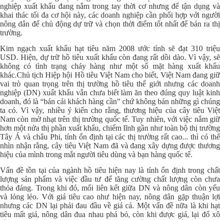
nghiệp xuất khẩu đang nắm trong tay thời cơ nhưng để tận dụng và
khai thác tối đa cơ hội này, các doanh nghiệp cần phối hợp với người
nông dân để chủ động dự trữ và chọn thời điểm tốt nhất để bán ra thị
trường.
Kim ngạch xuất khẩu hạt tiêu năm 2008 ước tính sẽ đạt 310 triệu
USD. Hiện, dự trữ hồ tiêu xuất khẩu còn đang rất dồi dào. Vì vậy, sẽ
không có tình trạng cháy hàng như một số mặt hàng xuất khẩu
khác.Chủ tịch Hiệp hội Hồ tiêu Việt Nam cho biết, Việt Nam đang giữ
vai trò quan trọng trên thị trường hồ tiêu thế giới nhưng các doanh
nghiệp (DN) xuất khẩu vẫn chưa biết làm ăn theo đúng quy luật kinh
doanh, đó là “bán cái khách hàng cần” chứ không bán những gì chúng
ta có. Vì vậy, nhiều ý kiến cho rằng, thương hiệu của cây tiêu Việt
Nam còn mờ nhạt trên thị trường quốc tế. Tuy nhiên, với việc nắm giữ
hơn một nửa thị phần xuất khẩu, chiếm lĩnh gần như toàn bộ thị trường
Tây Á và châu Phi, tính ổn định tại các thị trường rất cao... thì có thể
nhìn nhận rằng, cây tiêu Việt Nam đã và đang xây dựng được thương
hiệu của mình trong mắt người tiêu dùng và bạn hàng quốc tế.
Vấn đề tồn tại của ngành hồ tiêu hiện nay là tính ổn định trong chất
lượng sản phẩm và việc đầu tư để tăng cường chất lượng còn chưa
thỏa đáng. Trong khi đó, mối liên kết giữa DN và nông dân còn yếu
và lỏng lẻo. Với giá tiêu cao như hiện nay, nông dân gặp thuận lợi
nhưng các DN lại phải đau đầu về giá cả. Một vấn đề nữa là khi hạt
tiêu mất giá, nông dân đua nhau phá bỏ, còn khi được giá, lại đổ xô