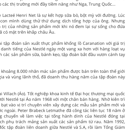
o các thị trường mới đầy tiềm năng như Nga, Trung Quốc...
Lacteé Henri Net là sự kết hợp sữa bò, bột mỳ với đường. Lúc
 con mình dùng thử thứ dung dịch tổng hợp của ông. Nhưng
iá trị của những sản phẩm mới khi nó đem lại sự sống cho đứa
ã có mặt trên khắp châu Âu.
i tập đoàn sản xuất thực phẩm khổng lồ Caranation với giá trị
 danh tiếng của Nestlé ngày một vang xa hơn với hàng loạt vụ
anh các sản phẩm sữa, bánh kẹo, tập đoàn bắt đầu vươn cánh tay
à khoảng 8.000 nhãn mác sản phẩm được bán trên toàn thế giới
gia và vùng lãnh thổ, đã doanh thu hàng năm của tập đoàn này
 Villach (Áo). Tốt nghiệp khoa kinh tế Đại học thương mại quốc
ưới Nestlé tại Áo năm 1968 với một chân bán hàng. Nhờ kiên trì
ề bạt vào vị trí chuyên viên xây dựng các mẫu sản phẩm mới và
 ngoài. Peter Brabeck Letmathe đã công tác liên tục 18 năm ở
g chuyển về làm việc tại tổng hành dinh của Nestlé đóng tại
tịch phụ trách mảng sản xuất các sản phẩm từ rau. Năm 1992,
c tập đoàn liên doanh giữa Nestlé và S.A, rồi làm Tổng Giám