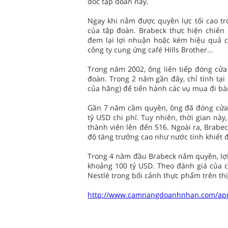
đốc tập đoàn này.
Ngay khi nắm được quyền lực tối cao tro
của tập đoàn. Brabeck thực hiện chiến
đem lại lợi nhuận hoặc kém hiệu quả c
công ty cung ứng café Hills Brother…
Trong năm 2002, ông liên tiếp đóng cửa
đoàn. Trong 2 năm gần đây, chỉ tính tạ
của hãng) để tiến hành các vụ mua đi bá
Gần 7 năm cầm quyền, ông đã đóng cửa 
tỷ USD chi phí. Tuy nhiên, thời gian nà
thành viên lên đến 516. Ngoài ra, Brabec
độ tăng trưởng cao như nước tinh khiết
Trong 4 năm đầu Brabeck nắm quyền, lợi
khoảng 100 tỷ USD. Theo đánh giá của cá
Nestlé trong bối cảnh thực phẩm trên thị 
http://www.camnangdoanhnhan.com/apm