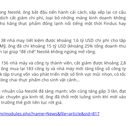
ng Nestlé, ông bắt đầu tiến hành cải cách, sắp xếp lại cơ cấu
 dịch cắt giảm chi phí, loại bỏ những mảng kinh doanh không
ho hãng thực phẩm đông lạnh nổi tiếng một thời Findus hay
 38 nhà may tiết kiệm được khoảng 1,6 tỷ USD chi phí cho tập
i Mỹ, ông đã chi khoảng 15 tỷ USD (khoảng 25% tổng doanh thu
n lại giúp “đế chế” Nestlé không ngừng mở rộng.
156 nhà máy và công ty thành viên, cắt giảm được khoảng 2,8
y, ông mua lại 183 công ty và nhà máy mới tăng tổng số công ty
k tập trung vốn vào phát triển một số lĩnh vực mũi nhọn, có tốc
 đóng chai thực phẩm cho sinh vật cảnh…
 nhuận của Nestlé đã tăng mạnh; vốn cũng tăng gấp 3 lần, đạt
c chuyên gia kinh tế, ông đã thổi một luồng sinh khí mới vào
trường thế giới liên tục rớt giá.
/modules.php?name=News&file=article&sid=817