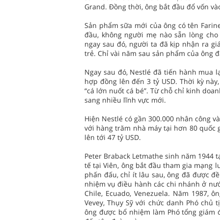
Grand. Đồng thời, ông bắt đầu đổ vốn và
Sản phẩm sữa mới của ông có tên Farine 
đầu, không người mẹ nào sẵn lòng cho
ngay sau đó, người ta đã kịp nhận ra g
trẻ. Chỉ vài năm sau sản phẩm của ông đ
Ngay sau đó, Nestlé đã tiến hành mua lạ
hợp đồng lên đến 3 tỷ USD. Thời kỳ này,
“cá lớn nuốt cá bé”. Từ chỗ chỉ kinh do
sang nhiều lĩnh vực mới.
Hiện Nestlé có gần 300.000 nhân công v
với hàng trăm nhà máy tại hơn 80 quốc 
lên tới 47 tỷ USD.
Peter Braback Letmathe sinh năm 1944 tại
tế tại Viên, ông bắt đầu tham gia mạng l
phấn đấu, chỉ ít lâu sau, ông đã được đ
nhiệm vụ điều hành các chi nhánh ở nước
Chile, Ecuado, Venezuela. Năm 1987, ôn
Vevey, Thụy Sỹ với chức danh Phó chủ 
ông được bổ nhiệm làm Phó tổng giám đố