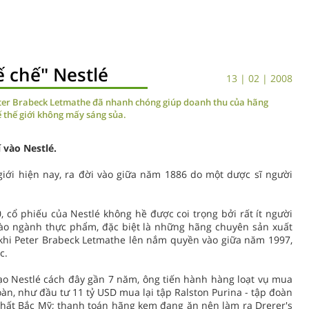
ế chế" Nestlé
13 | 02 | 2008
eter Brabeck Letmathe đã nhanh chóng giúp doanh thu của hãng
ế thế giới không mấy sáng sủa.
 vào Nestlé.
giới hiện nay, ra đời vào giữa năm 1886 do một dược sĩ người
cổ phiếu của Nestlé không hề được coi trọng bởi rất ít người
vào ngành thực phẩm, đặc biệt là những hãng chuyên sản xuất
 khi Peter Brabeck Letmathe lên nắm quyền vào giữa năm 1997,
c.
ạo Nestlé cách đây gần 7 năm, ông tiến hành hàng loạt vụ mua
oàn, như đầu tư 11 tỷ USD mua lại tập Ralston Purina - tập đoàn
nhất Bắc Mỹ; thanh toán hãng kem đang ăn nên làm ra Drerer's