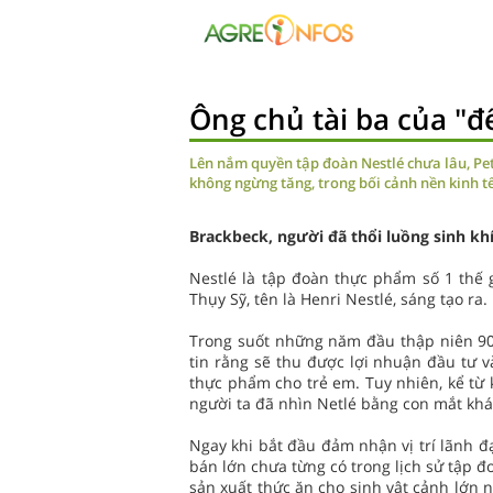
Ông chủ tài ba của "đ
Lên nắm quyền tập đoàn Nestlé chưa lâu, P
không ngừng tăng, trong bối cảnh nền kinh t
Brackbeck, người đã thổi luồng sinh khí
Nestlé là tập đoàn thực phẩm số 1 thế 
Thụy Sỹ, tên là Henri Nestlé, sáng tạo ra.
Trong suốt những năm đầu thập niên 90, 
tin rằng sẽ thu được lợi nhuận đầu tư 
thực phẩm cho trẻ em. Tuy nhiên, kể từ
người ta đã nhìn Netlé bằng con mắt khá
Ngay khi bắt đầu đảm nhận vị trí lãnh đ
bán lớn chưa từng có trong lịch sử tập đ
sản xuất thức ăn cho sinh vật cảnh lớn 