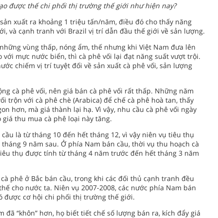
o được thế chi phối thị trường thế giới như hiện nay?
 sản xuất ra khoảng 1 triệu tấn/năm, điều đó cho thấy năng
i, và cạnh tranh với Brazil vị trí dẫn đầu thế giới về sản lượng.
 những vùng thấp, nóng ẩm, thế nhưng khi Việt Nam đưa lên
với mực nước biển, thì cà phê vối lại đạt năng suất vượt trội.
c chiếm vị trí tuyệt đối về sản xuất cà phê vối, sản lượng
ộng cà phê vối, nên giá bán cà phê vối rất thấp. Những năm
i trộn với cà phê chè (Arabica) để chế cà phê hoà tan, thấy
n hơn, mà giá thành lại hạ. Vì vậy, nhu cầu cà phê vối ngày
 giá thu mua cà phê loại này tăng.
cầu là từ tháng 10 đến hết tháng 12, vì vậy niên vụ tiêu thụ
 tháng 9 năm sau. Ở phía Nam bán cầu, thời vụ thu hoạch cà
 tiêu thụ được tính từ tháng 4 năm trước đến hết tháng 3 năm
t cà phê ở Bắc bán cầu, trong khi các đối thủ cạnh tranh đều
thế cho nước ta. Niên vụ 2007-2008, các nước phía Nam bán
được cơ hội chi phối thị trường thế giới.
đã “khôn” hơn, họ biết tiết chế số lượng bán ra, kích đẩy giá