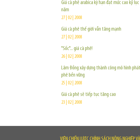
Giá cà phê arabica kỳ hạn đạt mức cao kỷ lục
năm
27 | 02 | 2008
Giá cà phê thế giới vẫn tăng mạnh
27 | 02 | 2008
"Sốc"... giá cà phê!
26 | 02 | 2008
Lâm Đồng xây dựng thành công mô hình phát 
phê bền vững
25 | 02 | 2008
Giá cà phê sẽ tiếp tục tăng cao
23 | 02 | 2008
VIỆN CHIẾN LƯỢC CHÍNH SÁCH NÔNG NGHIỆP V