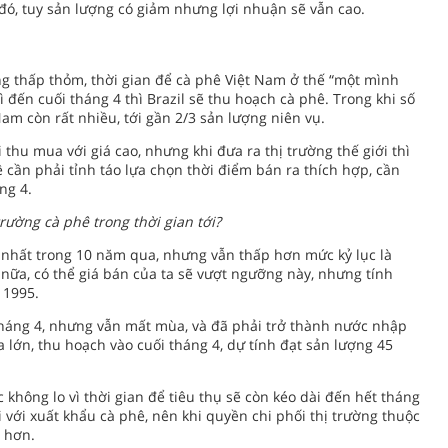
 đó, tuy sản lượng có giảm nhưng lợi nhuận sẽ vẫn cao.
ng thấp thỏm, thời gian để cà phê Việt Nam ở thế “một mình
 đến cuối tháng 4 thì Brazil sẽ thu hoạch cà phê. Trong khi số
Nam còn rất nhiều, tới gần 2/3 sản lượng niên vụ.
thu mua với giá cao, nhưng khi đưa ra thị trường thế giới thì
ê cần phải tỉnh táo lựa chọn thời điểm bán ra thích hợp, cần
ng 4.
rường cà phê trong thời gian tới?
 nhất trong 10 năm qua, nhưng vẫn thấp hơn mức kỷ lục là
nữa, có thể giá bán của ta sẽ vượt ngưỡng này, nhưng tính
 1995.
tháng 4, nhưng vẫn mất mùa, và đã phải trở thành nước nhập
lớn, thu hoạch vào cuối tháng 4, dự tính đạt sản lượng 45
 không lo vì thời gian để tiêu thụ sẽ còn kéo dài đến hết tháng
i với xuất khẩu cà phê, nên khi quyền chi phối thị trường thuộc
h hơn.