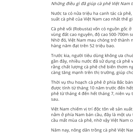
Những điều gì đã giúp cà phê Việt Nam tạ
Nước ta có nửa triệu ha canh tác cà phê,
suất cà phê của Việt Nam cao nhất thế giớ
Cà phê vối (Robusta) vốn có nguồn gốc ở
vùng đất cao nguyên, độ cao 500-700m so 
Nhờ đó, Việt Nam mau chóng trở thành nướ
hàng năm đạt trên 52 triệu bao.
Trước kia, người tiêu dùng không ưa chu
gần đây, nhiều nước đã sử dụng cà phê vố
rằng chất lượng cà phê chế biến thơm ngo
càng tăng mạnh trên thị trường, giúp cho
Thời vụ thu hoạch cà phê ở phía Bắc bán 
được tính từ tháng 10 năm trước đến hết
phê từ tháng 4 đến hết tháng 7, niên vụ
sau.
Việt Nam chiếm vị trí độc tôn về sản xuấ
nằm ở phía Nam bán cầu, đây là một ưu 
cầu mất mùa cà phê, nhờ vậy Việt Nam có 
Năm nay, nông dân trồng cà phê Việt Nam 