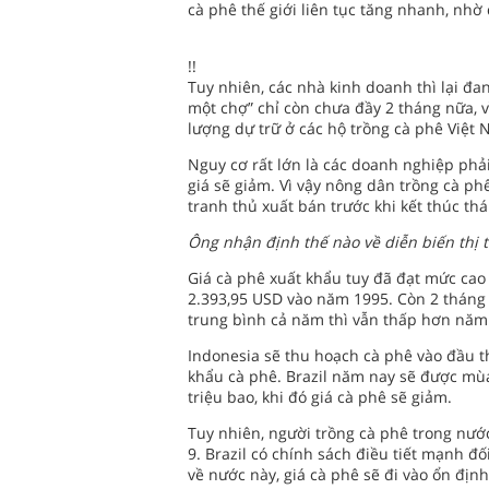
cà phê thế giới liên tục tăng nhanh, nhờ
!!
Tuy nhiên, các nhà kinh doanh thì lại đa
một chợ” chỉ còn chưa đầy 2 tháng nữa, vì
lượng dự trữ ở các hộ trồng cà phê Việt 
Nguy cơ rất lớn là các doanh nghiệp phải 
giá sẽ giảm. Vì vậy nông dân trồng cà ph
tranh thủ xuất bán trước khi kết thúc thá
Ông nhận định thế nào về diễn biến thị t
Giá cà phê xuất khẩu tuy đã đạt mức cao
2.393,95 USD vào năm 1995. Còn 2 tháng 
trung bình cả năm thì vẫn thấp hơn năm
Indonesia sẽ thu hoạch cà phê vào đầu 
khẩu cà phê. Brazil năm nay sẽ được mùa 
triệu bao, khi đó giá cà phê sẽ giảm.
Tuy nhiên, người trồng cà phê trong nước
9. Brazil có chính sách điều tiết mạnh đố
về nước này, giá cà phê sẽ đi vào ổn địn