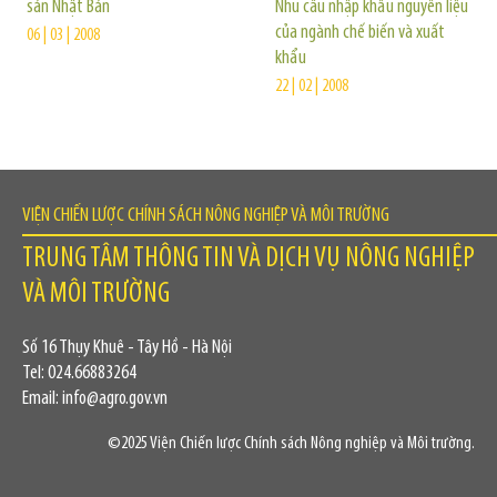
sản Nhật Bản
Nhu cầu nhập khẩu nguyên liệu
của ngành chế biến và xuất
06 | 03 | 2008
khẩu
22 | 02 | 2008
VIỆN CHIẾN LƯỢC CHÍNH SÁCH NÔNG NGHIỆP VÀ MÔI TRƯỜNG
TRUNG TÂM THÔNG TIN VÀ DỊCH VỤ NÔNG NGHIỆP
VÀ MÔI TRƯỜNG
Số 16 Thụy Khuê - Tây Hồ - Hà Nội
Tel: 024.66883264
Email: info@agro.gov.vn
©2025 Viện Chiến lược Chính sách Nông nghiệp và Môi trường.