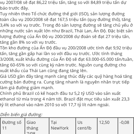
vụ 2007/08 sẽ đạt 86,22 triệu tấn, tăng so với 84,89 triệu tấn dự
báo trước đây.
Tuy nhiên theo Tổ chức đường thế giới (ISO), sản lượng đường
toàn cầu vụ 200/2008 sẽ đạt 167,5 triệu tấn (quy đường thô), tăng
3,4% so với vụ trước. Trong đó sản lượng đường sẽ tăng chủ yếu ở
những nước sản xuất lớn như Brazil, Thái Lan, Ấn Độ. Đặc biệt sản
lượng đường của Ấn Độ vụ 200/2008 dự đoán sẽ đạt 27 triệu tấn,
tăng gần 8% so với vụ trước.
Tồn kho đường của Ấn Độ đầu vụ 200/2008 ước tính đạt 9,92 triệu
tấn, tăng gần gấp hai lần so với đầu vụ trước. Ước tính tháng
3/2008, xuất khẩu đường của Ấn Độ sẽ đạt 63.000-65.000 tấn/tuần,
tăng 60-65% so với cùng kỳ năm trước. Nguồn cung đường cho
xuất khẩu của Thái Lan cũng đang tăng lên.
Giá USD gần đây tăng mạnh càng thúc đẩy các quỹ hàng hoá tăng
cường bán đường ra. Cung tăng nhanh là nguyên nhân trực tiếp
làm giá đường giảm mạnh.
Chính phủ Brazil có kế hoạch đầu tư 5,2 tỷ USD vào sản xuất
ethanol từ mía trong 4 năm tới. Brazil đặt mục tiêu sản xuất 23,3
tỷ lít ethanol vào năm 2010 so với 17,7 tỷ lít năm ngoái.
Diễn biến giá đường:
Đường số
Giao
Tại
Us
12,50
-0,08
11
tháng
NewYork
cent/lb
7/08