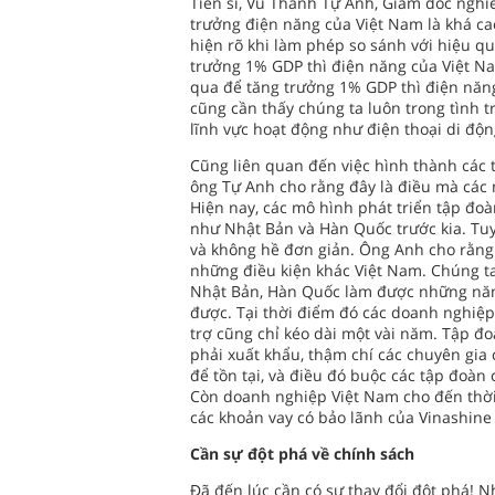
Tiến sĩ, Vũ Thành Tự Anh, Giám đốc nghiê
trưởng điện năng của Việt Nam là khá ca
hiện rõ khi làm phép so sánh với hiệu q
trưởng 1% GDP thì điện năng của Việt N
qua để tăng trưởng 1% GDP thì điện năn
cũng cần thấy chúng ta luôn trong tình t
lĩnh vực hoạt động như điện thoại di độn
Cũng liên quan đến việc hình thành các 
ông Tự Anh cho rằng đây là điều mà các 
Hiện nay, các mô hình phát triển tập đo
như Nhật Bản và Hàn Quốc trước kia. Tuy 
và không hề đơn giản. Ông Anh cho rằng
những điều kiện khác Việt Nam. Chúng t
Nhật Bản, Hàn Quốc làm được những năm 6
được. Tại thời điểm đó các doanh nghiệ
trợ cũng chỉ kéo dài một vài năm. Tập 
phải xuất khẩu, thậm chí các chuyên gia 
để tồn tại, và điều đó buộc các tập đoà
Còn doanh nghiệp Việt Nam cho đến thời
các khoản vay có bảo lãnh của Vinashine
Cần sự đột phá về chính sách
Đã đến lúc cần có sự thay đổi đột phá! N