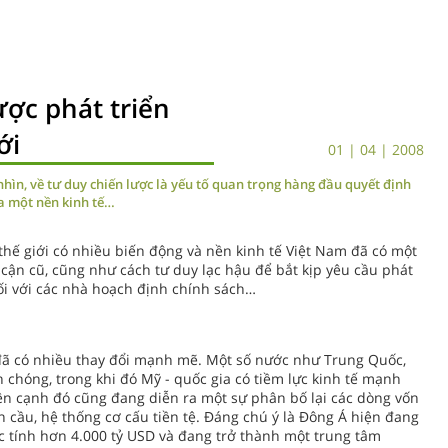
ược phát triển
ới
01 | 04 | 2008
nhìn, về tư duy chiến lược là yếu tố quan trọng hàng đầu quyết định
a một nền kinh tế…
 thế giới có nhiều biến động và nền kinh tế Việt Nam đã có một
ếp cận cũ, cũng như cách tư duy lạc hậu để bắt kịp yêu cầu phát
đối với các nhà hoạch định chính sách…
a đã có nhiều thay đổi mạnh mẽ. Một số nước như Trung Quốc,
 chóng, trong khi đó Mỹ - quốc gia có tiềm lực kinh tế mạnh
 Bên cạnh đó cũng đang diễn ra một sự phân bố lại các dòng vốn
 cầu, hệ thống cơ cấu tiền tệ. Đáng chú ý là Đông Á hiện đang
c tính hơn 4.000 tỷ USD và đang trở thành một trung tâm