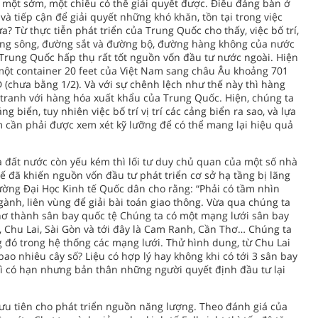
i một sớm, một chiều có thể giải quyết được. Điều đáng bàn ở
và tiếp cận để giải quyết những khó khăn, tồn tại trong việc
? Từ thực tiễn phát triển của Trung Quốc cho thấy, việc bố trí,
ờng sông, đường sắt và đường bộ, đường hàng không của nước
ó Trung Quốc hấp thụ rất tốt nguồn vốn đầu tư nước ngoài. Hiện
 một container 20 feet của Việt Nam sang châu Âu khoảng 701
 (chưa bằng 1/2). Và với sự chênh lệch như thế này thì hàng
tranh với hàng hóa xuất khẩu của Trung Quốc. Hiện, chúng ta
 biển, tuy nhiên việc bố trí vị trí các cảng biển ra sao, và lựa
 cần phải được xem xét kỹ lưỡng để có thể mang lại hiệu quả
a đất nước còn yếu kém thì lối tư duy chủ quan của một số nhà
ế đã khiến nguồn vốn đầu tư phát triển cơ sở hạ tầng bị lãng
rường Đại Học Kinh tế Quốc dân cho rằng: “Phải có tầm nhìn
gành, liên vùng để giải bài toán giao thông. Vừa qua chúng ta
hơ thành sân bay quốc tệ Chúng ta có một mạng lưới sân bay
ng, Chu Lai, Sài Gòn và tới đây là Cam Ranh, Cần Thơ… Chúng ta
đó trong hệ thống các mạng lưới. Thử hình dung, từ Chu Lai
ao nhiêu cây số? Liệu có hợp lý hay không khi có tới 3 sân bay
ì có hạn nhưng bản thân những người quyết định đầu tư lại
ưu tiên cho phát triển nguồn năng lượng. Theo đánh giá của