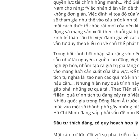
quyền lực tài chính hùng mạnh… Phó Giáo 
Nam cho rằng: “Việc nhận diện vấn đề th
không đơn giản. Việc định vị tọa độ của 
sẽ tham gia như thế vào cấu trúc kinh tế
một cách thức tổ chức rất mới của nền ki
động và mạng sản xuất theo chuỗi giá tr
kinh tế toàn cầu thì việc đánh giá về các
vẫn tư duy theo kiểu cũ về chủ thể phát tr
Trong bối cảnh hội nhập sâu rộng với nền
sẵn như tài nguyên, nguồn lao động, Vi
nghiệp hóa, nhằm tạo ra giá trị gia tăng 
vào mạng lưới sản xuất của khu vực. Để 
tích tụ nghĩa là tạo nên các qui mô kinh 
hậu cần…. Nhưng hiện nay quá trình này
gặp phải những sự quá tải. Theo Tiến sĩ 
“Hiện, quá trình tích tụ đang xảy ra ở Vi
Nhiều quốc gia trong Đông Nam Á trước đ
mức vào một số thành phố gây những hiệu
Hồ Chí Minh đang vấp phải vấn đề như Ba
Đầu tư thích đáng, có quy hoạch hợp lý
Một cản trở lớn đối với sự phát triển của