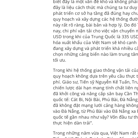
biết đây là một vấn đề khó và không phả
đây là liệu cách thức mà chúng ta tư duy 
phát triển cơ sở hạ tầng đã đúng hay chưa
quy hoạch và xây dựng các hệ thống đư
này rất rõ ràng, bài bản và hợp lý. Do đ
nay, chi phí vận tải cho việc vận chuyển
USD trong khi của Trung Quốc là 335 USD
hóa xuất khẩu của Việt Nam sẽ khó cạnh 
đang xây dựng và phát triển khá nhiều cảng
chọn những cảng biển nào làm trung tâm
tối ưu.
Trong khi hệ thống giao thông vận tải củ
quy hoạch không dựa trên yêu cầu thực t
phí. Giáo sư, Tiến sỹ Nguyễn Kế Tuấn, T
chiến lược dài hạn mang tính chất liên n
đã khởi công và nâng cấp sân bay Cần T
quốc tế: Cát Bi, Nội Bài, Phú Bài, Đà Nẵ
đã không đặt mạng lưới cảng hàng không 
vào Đà Nẵng, từ Phú Bài vào Đã Nẵng xa b
quốc tế gần nhau như vậy? Vốn đầu tư th
thực hiện dàn trải”.
Trong những năm vừa qua, Việt Nam rất 