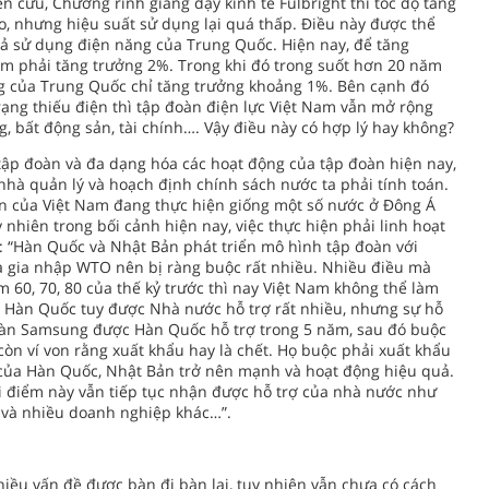
n cứu, Chương rình giảng dạy kinh tế Fulbright thì tốc độ tăng
o, nhưng hiệu suất sử dụng lại quá thấp. Điều này được thể
uả sử dụng điện năng của Trung Quốc. Hiện nay, để tăng
am phải tăng trưởng 2%. Trong khi đó trong suốt hơn 20 năm
g của Trung Quốc chỉ tăng trưởng khoảng 1%. Bên cạnh đó
rạng thiếu điện thì tập đoàn điện lực Việt Nam vẫn mở rộng
g, bất động sản, tài chính…. Vậy điều này có hợp lý hay không?
tập đoàn và đa dạng hóa các hoạt động của tập đoàn hiện nay,
nhà quản lý và hoạch định chính sách nước ta phải tính toán.
àn của Việt Nam đang thực hiện giống một số nước ở Đông Á
nhiên trong bối cảnh hiện nay, việc thực hiện phải linh hoạt
: “Hàn Quốc và Nhật Bản phát triển mô hình tập đoàn với
a gia nhập WTO nên bị ràng buộc rất nhiều. Nhiều điều mà
0, 70, 80 của thế kỷ trước thì nay Việt Nam không thể làm
p Hàn Quốc tuy được Nhà nước hỗ trợ rất nhiều, nhưng sự hỗ
đoàn Samsung được Hàn Quốc hỗ trợ trong 5 năm, sau đó buộc
còn ví von rằng xuất khẩu hay là chết. Họ buộc phải xuất khẩu
n của Hàn Quốc, Nhật Bản trở nên mạnh và hoạt động hiệu quả.
 điểm này vẫn tiếp tục nhận được hỗ trợ của nhà nước như
 và nhiều doanh nghiệp khác…”.
hiều vấn đề được bàn đi bàn lại, tuy nhiên vẫn chưa có cách