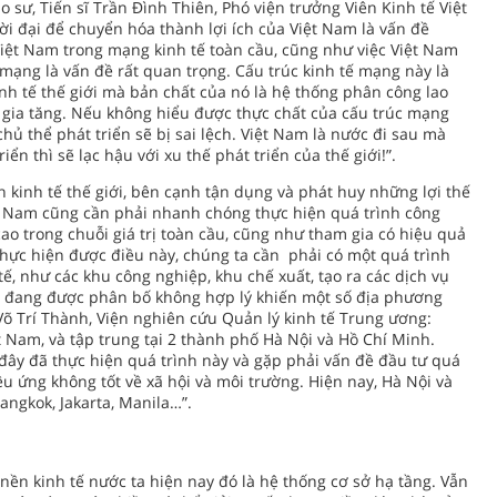
sư, Tiến sĩ Trần Đình Thiên, Phó viện trưởng Viên Kinh tế Việt
ời đại để chuyển hóa thành lợi ích của Việt Nam là vấn đề
Việt Nam trong mạng kinh tế toàn cầu, cũng như việc Việt Nam
 mạng là vấn đề rất quan trọng. Cấu trúc kinh tế mạng này là
nh tế thế giới mà bản chất của nó là hệ thống phân công lao
ị gia tăng. Nếu không hiểu được thực chất của cấu trúc mạng
 chủ thể phát triển sẽ bị sai lệch. Việt Nam là nước đi sau mà
iển thì sẽ lạc hậu với xu thế phát triển của thế giới!”.
 kinh tế thế giới, bên cạnh tận dụng và phát huy những lợi thế
ệt Nam cũng cần phải nhanh chóng thực hiện quá trình công
cao trong chuỗi giá trị toàn cầu, cũng như tham gia có hiệu quả
thực hiện được điều này, chúng ta cần phải có một quá trình
tế, như các khu công nghiệp, khu chế xuất, tạo ra các dịch vụ
 đang được phân bố không hợp lý khiến một số địa phương
Võ Trí Thành, Viện nghiên cứu Quản lý kinh tế Trung ương:
ệt Nam, và tập trung tại 2 thành phố Hà Nội và Hồ Chí Minh.
ây đã thực hiện quá trình này và gặp phải vấn đề đầu tư quá
 ứng không tốt về xã hội và môi trường. Hiện nay, Hà Nội và
ngkok, Jakarta, Manila…”.
 nền kinh tế nước ta hiện nay đó là hệ thống cơ sở hạ tầng. Vẫn