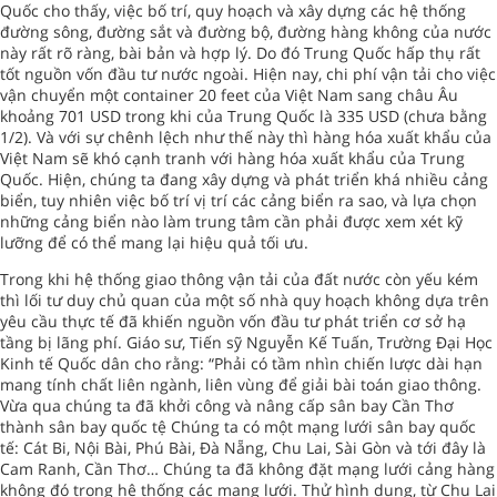
Quốc cho thấy, việc bố trí, quy hoạch và xây dựng các hệ thống
đường sông, đường sắt và đường bộ, đường hàng không của nước
này rất rõ ràng, bài bản và hợp lý. Do đó Trung Quốc hấp thụ rất
tốt nguồn vốn đầu tư nước ngoài. Hiện nay, chi phí vận tải cho việc
vận chuyển một container 20 feet của Việt Nam sang châu Âu
khoảng 701 USD trong khi của Trung Quốc là 335 USD (chưa bằng
1/2). Và với sự chênh lệch như thế này thì hàng hóa xuất khẩu của
Việt Nam sẽ khó cạnh tranh với hàng hóa xuất khẩu của Trung
Quốc. Hiện, chúng ta đang xây dựng và phát triển khá nhiều cảng
biển, tuy nhiên việc bố trí vị trí các cảng biển ra sao, và lựa chọn
những cảng biển nào làm trung tâm cần phải được xem xét kỹ
lưỡng để có thể mang lại hiệu quả tối ưu.
Trong khi hệ thống giao thông vận tải của đất nước còn yếu kém
thì lối tư duy chủ quan của một số nhà quy hoạch không dựa trên
yêu cầu thực tế đã khiến nguồn vốn đầu tư phát triển cơ sở hạ
tầng bị lãng phí. Giáo sư, Tiến sỹ Nguyễn Kế Tuấn, Trường Đại Học
Kinh tế Quốc dân cho rằng: “Phải có tầm nhìn chiến lược dài hạn
mang tính chất liên ngành, liên vùng để giải bài toán giao thông.
Vừa qua chúng ta đã khởi công và nâng cấp sân bay Cần Thơ
thành sân bay quốc tệ Chúng ta có một mạng lưới sân bay quốc
tế: Cát Bi, Nội Bài, Phú Bài, Đà Nẵng, Chu Lai, Sài Gòn và tới đây là
Cam Ranh, Cần Thơ… Chúng ta đã không đặt mạng lưới cảng hàng
không đó trong hệ thống các mạng lưới. Thử hình dung, từ Chu Lai