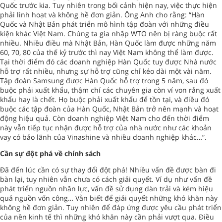
Quốc trước kia. Tuy nhiên trong bối cảnh hiện nay, việc thực hiện
phải linh hoạt và không hề đơn giản. Ông Anh cho rằng: “Hàn
Quốc và Nhật Bản phát triển mô hình tập đoàn với những điều
kiện khác Việt Nam. Chúng ta gia nhập WTO nên bị ràng buộc rất
nhiều. Nhiều điều mà Nhật Bản, Hàn Quốc làm được những năm
60, 70, 80 của thế kỷ trước thì nay Việt Nam không thể làm được.
Tại thời điểm đó các doanh nghiệp Hàn Quốc tuy được Nhà nước
hỗ trợ rất nhiều, nhưng sự hỗ trợ cũng chỉ kéo dài một vài năm.
Tập đoàn Samsung được Hàn Quốc hỗ trợ trong 5 năm, sau đó
buộc phải xuất khẩu, thậm chí các chuyên gia còn ví von rằng xuất
khẩu hay là chết. Họ buộc phải xuất khẩu để tồn tại, và điều đó
buộc các tập đoàn của Hàn Quốc, Nhật Bản trở nên mạnh và hoạt
động hiệu quả. Còn doanh nghiệp Việt Nam cho đến thời điểm
này vẫn tiếp tục nhận được hỗ trợ của nhà nước như các khoản
vay có bảo lãnh của Vinashine và nhiều doanh nghiệp khác…”.
Cần sự đột phá về chính sách
Đã đến lúc cần có sự thay đổi đột phá! Nhiều vấn đề được bàn đi
bàn lại, tuy nhiên vẫn chưa có cách giải quyết. Ví dụ như vấn đề
phát triển nguồn nhân lực, vấn đề sử dụng dàn trải và kém hiệu
quả nguồn vốn công… Vẫn biết để giải quyết những khó khăn này
không hề đơn giản. Tuy nhiên để đáp ứng được yêu cầu phát triển
của nền kinh tế thì những khó khăn này cần phải vượt qua. Điều