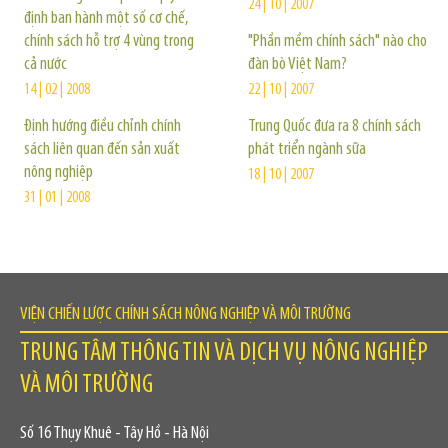
24 | 10 | 2007
định ban hành một số cơ chế,
chính sách hỗ trợ 4 vùng trong
"Phần mềm chính sách" nào cho
cả nước
đàn bò Việt Nam?
14 | 02 | 2008
22 | 10 | 2007
Định hướng điều chỉnh chính
Trung Quốc đưa ra 8 chính sách
sách liên quan đến sản xuất
phát triển ngành sữa
nông nghiệp
18 | 10 | 2007
31 | 01 | 2008
VIỆN CHIẾN LƯỢC CHÍNH SÁCH NÔNG NGHIỆP VÀ MÔI TRƯỜNG
TRUNG TÂM THÔNG TIN VÀ DỊCH VỤ NÔNG NGHIỆP
VÀ MÔI TRƯỜNG
Số 16 Thụy Khuê - Tây Hồ - Hà Nội