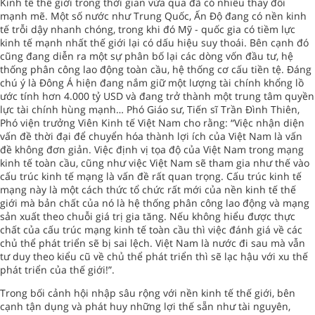
Kinh tế thế giới trong thời gian vừa qua đã có nhiều thay đổi
mạnh mẽ. Một số nước như Trung Quốc, Ấn Độ đang có nền kinh
tế trỗi dậy nhanh chóng, trong khi đó Mỹ - quốc gia có tiềm lực
kinh tế mạnh nhất thế giới lại có dấu hiệu suy thoái. Bên cạnh đó
cũng đang diễn ra một sự phân bố lại các dòng vốn đầu tư, hệ
thống phân công lao động toàn cầu, hệ thống cơ cấu tiền tệ. Đáng
chú ý là Đông Á hiện đang nắm giữ một lượng tài chính khổng lồ
ước tính hơn 4.000 tỷ USD và đang trở thành một trung tâm quyền
lực tài chính hùng mạnh… Phó Giáo sư, Tiến sĩ Trần Đình Thiên,
Phó viện trưởng Viên Kinh tế Việt Nam cho rằng: “Việc nhận diện
vấn đề thời đại để chuyển hóa thành lợi ích của Việt Nam là vấn
đề không đơn giản. Việc định vị tọa độ của Việt Nam trong mạng
kinh tế toàn cầu, cũng như việc Việt Nam sẽ tham gia như thế vào
cấu trúc kinh tế mạng là vấn đề rất quan trọng. Cấu trúc kinh tế
mạng này là một cách thức tổ chức rất mới của nền kinh tế thế
giới mà bản chất của nó là hệ thống phân công lao động và mạng
sản xuất theo chuỗi giá trị gia tăng. Nếu không hiểu được thực
chất của cấu trúc mạng kinh tế toàn cầu thì việc đánh giá về các
chủ thể phát triển sẽ bị sai lệch. Việt Nam là nước đi sau mà vẫn
tư duy theo kiểu cũ về chủ thể phát triển thì sẽ lạc hậu với xu thế
phát triển của thế giới!”.
Trong bối cảnh hội nhập sâu rộng với nền kinh tế thế giới, bên
cạnh tận dụng và phát huy những lợi thế sẵn như tài nguyên,