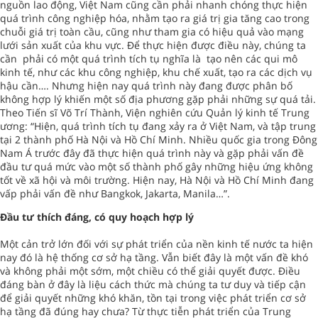
nguồn lao động, Việt Nam cũng cần phải nhanh chóng thực hiện
quá trình công nghiệp hóa, nhằm tạo ra giá trị gia tăng cao trong
chuỗi giá trị toàn cầu, cũng như tham gia có hiệu quả vào mạng
lưới sản xuất của khu vực. Để thực hiện được điều này, chúng ta
cần phải có một quá trình tích tụ nghĩa là tạo nên các qui mô
kinh tế, như các khu công nghiệp, khu chế xuất, tạo ra các dịch vụ
hậu cần…. Nhưng hiện nay quá trình này đang được phân bố
không hợp lý khiến một số địa phương gặp phải những sự quá tải.
Theo Tiến sĩ Võ Trí Thành, Viện nghiên cứu Quản lý kinh tế Trung
ương: “Hiện, quá trình tích tụ đang xảy ra ở Việt Nam, và tập trung
tại 2 thành phố Hà Nội và Hồ Chí Minh. Nhiều quốc gia trong Đông
Nam Á trước đây đã thực hiện quá trình này và gặp phải vấn đề
đầu tư quá mức vào một số thành phố gây những hiệu ứng không
tốt về xã hội và môi trường. Hiện nay, Hà Nội và Hồ Chí Minh đang
vấp phải vấn đề như Bangkok, Jakarta, Manila…”.
Đầu tư thích đáng, có quy hoạch hợp lý
Một cản trở lớn đối với sự phát triển của nền kinh tế nước ta hiện
nay đó là hệ thống cơ sở hạ tầng. Vẫn biết đây là một vấn đề khó
và không phải một sớm, một chiều có thể giải quyết được. Điều
đáng bàn ở đây là liệu cách thức mà chúng ta tư duy và tiếp cận
để giải quyết những khó khăn, tồn tại trong việc phát triển cơ sở
hạ tầng đã đúng hay chưa? Từ thực tiễn phát triển của Trung