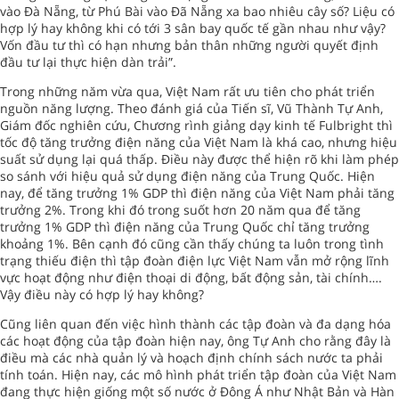
vào Đà Nẵng, từ Phú Bài vào Đã Nẵng xa bao nhiêu cây số? Liệu có
hợp lý hay không khi có tới 3 sân bay quốc tế gần nhau như vậy?
Vốn đầu tư thì có hạn nhưng bản thân những người quyết định
đầu tư lại thực hiện dàn trải”.
Trong những năm vừa qua, Việt Nam rất ưu tiên cho phát triển
nguồn năng lượng. Theo đánh giá của Tiến sĩ, Vũ Thành Tự Anh,
Giám đốc nghiên cứu, Chương rình giảng dạy kinh tế Fulbright thì
tốc độ tăng trưởng điện năng của Việt Nam là khá cao, nhưng hiệu
suất sử dụng lại quá thấp. Điều này được thể hiện rõ khi làm phép
so sánh với hiệu quả sử dụng điện năng của Trung Quốc. Hiện
nay, để tăng trưởng 1% GDP thì điện năng của Việt Nam phải tăng
trưởng 2%. Trong khi đó trong suốt hơn 20 năm qua để tăng
trưởng 1% GDP thì điện năng của Trung Quốc chỉ tăng trưởng
khoảng 1%. Bên cạnh đó cũng cần thấy chúng ta luôn trong tình
trạng thiếu điện thì tập đoàn điện lực Việt Nam vẫn mở rộng lĩnh
vực hoạt động như điện thoại di động, bất động sản, tài chính….
Vậy điều này có hợp lý hay không?
Cũng liên quan đến việc hình thành các tập đoàn và đa dạng hóa
các hoạt động của tập đoàn hiện nay, ông Tự Anh cho rằng đây là
điều mà các nhà quản lý và hoạch định chính sách nước ta phải
tính toán. Hiện nay, các mô hình phát triển tập đoàn của Việt Nam
đang thực hiện giống một số nước ở Đông Á như Nhật Bản và Hàn