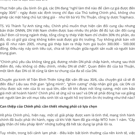
Thực hiện yêu cầu bình ổn giá, các DN đang "nghĩ làm thế nào để cầm cự giá được đến
ngày 30/6" - ngày được xác định trong chỉ đạo của Thủ tướng Chính phủ, không cho
phép các mặt hàng chủ lực tăng giá - như lời bà Vũ Thị Thuận, công ty dược Traphaco.
TS. Vũ Thành Tự Anh từng nêu, Chính phủ muốn thực hiện cân đối cung cầu nhưng
bản thân DNNN, DN Việt Nam chiếm được bao nhiêu thị phần để đủ lực cân đối cung
cầu? Đơn cử trong ngành thép, tổng công ty thép Việt Nam chỉ chiếm 30% thị phần, do
đó, dù có giữ giá cũng không kiểm soát được giá thị trường. Tuy không phải bán với
giá lỗ như năm 2005, nhưng giá thép bán ra thấp hơn giá buôn 300.000 - 500.000
đồng. Điều này nảy sinh tiêu cực, chia sẻ lợi nhuận giữa người sản xuất và người bán
trung gian.
"Chính phủ yêu cầu không tăng giá, đương nhiên DN phải chấp hành, nhưng sau thời
điểm đó, nếu không có điều chỉnh, nhiều DN sẽ chết". Quan điểm đó của bà Thuận,
một lãnh đạo DN có lẽ cũng là tâm tư chung của đa số của DN.
Chuyên gia kinh tế Trần Đình Thiên từng đặt vấn đề sau 30/6, câu chuyện giá cả sẽ đi
đến đâu? Liệu sau thời gian "gồng mình", "ghìm cương" chấp nhận giữ giá, các DN có
chịu được sức nén của lò xo quá lớn, dẫn tới khi được nới lỏng cương, một cơn bão
giá mới sẽ hoành hành? Chính phủ sẽ ứng xử ra sao? và DN sẽ phải đóng hai vai giằng
xé: người làm ăn với mục tiêu sinh lời và người hỗ trợ bình ổn thị trường như thế nào?
Can thiệp của Chính phủ: cần thiết nhưng phải có lựa chọn
Về phía Chính phủ, hiện nay, một số giải pháp được xem là tình thế, mang tính hành
chính đã buộc phải thi hành, ngay cả khi Việt Nam đã gia nhập WTO hơn 1 năm. "Cây
gậy thần chỉ tiêu pháp lệnh" những tưởng đã hết tác dụng lại phải lôi ra.
Tuy nhiên, trong bối cảnh lạm phát - điều kiện bất bình thường của nền kinh tế, việc