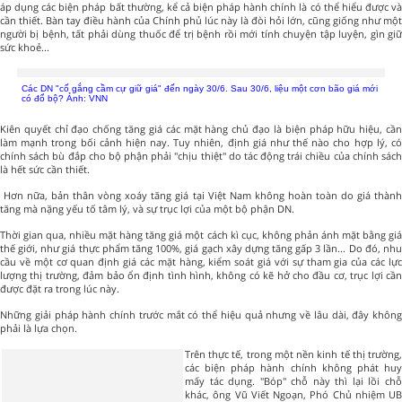
áp dụng các biện pháp bất thường, kể cả biện pháp hành chính là có thể hiểu được và
cần thiết. Bàn tay điều hành của Chính phủ lúc này là đòi hỏi lớn, cũng giống như một
người bị bệnh, tất phải dùng thuốc để trị bệnh rồi mới tính chuyện tập luyện, gìn giữ
sức khoẻ...
Các DN "cố gắng cầm cự giữ giá" đến ngày 30/6. Sau 30/6, liệu một cơn bão giá mới
có đổ bộ? Ảnh: VNN
Kiên quyết chỉ đạo chống tăng giá các mặt hàng chủ đạo là biện pháp hữu hiệu, cần
làm mạnh trong bối cảnh hiện nay. Tuy nhiên, định giá như thế nào cho hợp lý, có
chính sách bù đắp cho bộ phận phải "chịu thiệt" do tác động trái chiều của chính sách
là hết sức cần thiết.
Hơn nữa, bản thân vòng xoáy tăng giá tại Việt Nam không hoàn toàn do giá thành
tăng mà nặng yếu tố tâm lý, và sự trục lợi của một bộ phận DN.
Thời gian qua, nhiều mặt hàng tăng giá một cách kì cục, không phản ánh mặt bằng giá
thế giới, như giá thực phẩm tăng 100%, giá gạch xây dựng tăng gấp 3 lần... Do đó, nhu
cầu về một cơ quan định giá các mặt hàng, kiểm soát giá với sự tham gia của các lực
lượng thị trường, đảm bảo ổn định tình hình, không có kẽ hở cho đầu cơ, trục lợi cần
được đặt ra trong lúc này.
Những giải pháp hành chính trước mắt có thể hiệu quả nhưng về lâu dài, đây không
phải là lựa chọn.
Trên thực tế, trong một nền kinh tế thị trường,
các biện pháp hành chính không phát huy
mấy tác dụng. "Bóp" chỗ này thì lại lồi chỗ
khác, ông Vũ Viết Ngoạn, Phó Chủ nhiệm UB