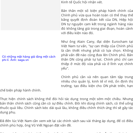
Kinh tế Quốc hội nhận xét.
Bản thân một số biện pháp hành chính của
Chính phủ vừa qua hoàn toàn có thể thay thế
bằng quyết định đoàn kết của DN, Hiệp hội
DN tự nguyện cam kết trong ngành hàng nào
đó không tăng giá trong giai đoạn, hoàn cảnh
với điều kiện nào đó.
Như ông Alain Cany, đại diện Eurocham tại
Việt Nam tư vấn, "sự can thiệp của Chính phủ
là cần thiết nhưng phải có lựa chọn. Không
phải vấn đề nào cũng đưa lên Chính phủ. Bản
Có những mặt hàng giá tăng một cách
thân DN cũng phải tự lực. Chính phủ chỉ can
phi lí. Ảnh: saga.vn
thiệp ở mức độ vừa phải và ở lĩnh vực chính
yếu".
Chính phủ cần và nên quan tâm tập trung
nhiều cho quản lý, kinh tế vĩ mô, ổn định thị
trường, tạo điều kiện cho DN phát triển, hạn
chế biện pháp hành chính.
Thực hiện chính sách không thể đòi hỏi tác dụng trong một sớm một chiều. Nhưng
bản thân chính sách cũng cần có sự điều chỉnh. Đôi khi dùng chính sách, có thể uống
thuốc quá liều. Chính sách kéo dài quá lâu, không điều chỉnh thích ứng thì sẽ gây tác
dụng phụ.
Đã đến lúc Việt Nam cần xem xét lại các chính sách sau vài tháng áp dụng, để có điều
chỉnh phù hợp, ông Vũ Viết Ngoạn đặt vấn đề.