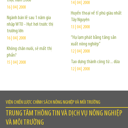
thực năm 2008
14 | 04 | 2008
16 | 04 | 2008
Huyền thoại về tỉ phú giàu nhất
Ngành bán lẻ sau 1 năm gia
Tây Nguyên
nhập WTO - Hụt hơi trước thị
13 | 04 | 2008
trường lớn
“Hạ lạm phát bằng tăng sản
16 | 04 | 2008
xuất nông nghiệp”
Không chăn nuôi, sẽ mất thị
12 | 04 | 2008
phần?
Tạo dựng thành công từ ... dừa
15 | 04 | 2008
12 | 04 | 2008
VIỆN CHIẾN LƯỢC CHÍNH SÁCH NÔNG NGHIỆP VÀ MÔI TRƯỜNG
TRUNG TÂM THÔNG TIN VÀ DỊCH VỤ NÔNG NGHIỆP
VÀ MÔI TRƯỜNG