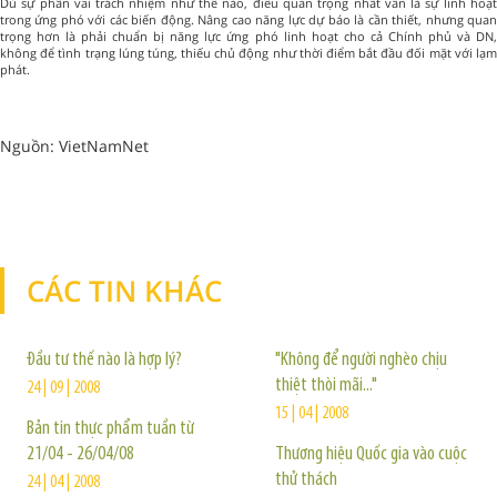
Dù sự phân vai trách nhiệm như thế nào, điều quan trọng nhất vẫn là sự linh hoạt
trong ứng phó với các biến động. Nâng cao năng lực dự báo là cần thiết, nhưng quan
trọng hơn là phải chuẩn bị năng lực ứng phó linh hoạt cho cả Chính phủ và DN,
không để tình trạng lúng túng, thiếu chủ động như thời điểm bắt đầu đối mặt với lạm
phát.
Nguồn: VietNamNet
CÁC TIN KHÁC
TIN KHÁC
Đầu tư thế nào là hợp lý?
"Không để người nghèo chịu
thiệt thòi mãi..."
24 | 09 | 2008
15 | 04 | 2008
Bản tin thực phẩm tuần từ
21/04 - 26/04/08
Thương hiệu Quốc gia vào cuộc
thử thách
24 | 04 | 2008