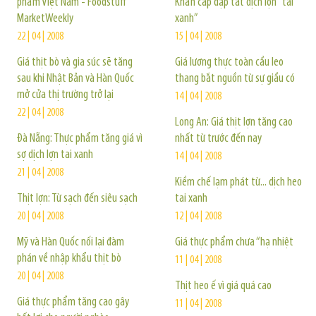
phẩm Việt Nam - Foodstuff
Khẩn cấp dập tắt dịch lợn “tai
MarketWeekly
xanh”
22 | 04 | 2008
15 | 04 | 2008
Giá thịt bò và gia súc sẽ tăng
Giá lương thực toàn cầu leo
sau khi Nhật Bản và Hàn Quốc
thang bắt nguồn từ sự giầu có
mở cửa thị trường trở lại
14 | 04 | 2008
22 | 04 | 2008
Long An: Giá thịt lợn tăng cao
Đà Nẵng: Thực phẩm tăng giá vì
nhất từ trước đến nay
sợ dịch lợn tai xanh
14 | 04 | 2008
21 | 04 | 2008
Kiềm chế lạm phát từ... dịch heo
Thịt lợn: Từ sạch đến siêu sạch
tai xanh
20 | 04 | 2008
12 | 04 | 2008
Mỹ và Hàn Quốc nối lại đàm
Giá thực phẩm chưa “hạ nhiệt
phán về nhập khẩu thịt bò
11 | 04 | 2008
20 | 04 | 2008
Thịt heo ế vì giá quá cao
Giá thực phẩm tăng cao gây
11 | 04 | 2008