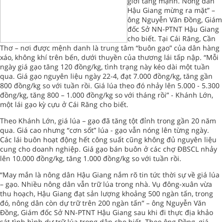
giới tăng mạnh. Nông dân
Hậu Giang mừng ra mặt” –
ông Nguyễn Văn Đồng, Giám
đốc Sở NN-PTNT Hậu Giang
cho biết. Tại Cái Răng, Cần
Thơ – nơi được mệnh danh là trung tâm “buôn gạo” của dân hàng
xáo, không khí trên bến, dưới thuyền của thương lái tấp nập. “Mỗi
ngày giá gạo tăng 120 đồng/kg, tình trạng này kéo dài một tuần
qua. Giá gạo nguyên liệu ngày 22-4, đạt 7.000 đồng/kg, tăng gần
800 đồng/kg so với tuần rồi. Giá lúa theo đó nhảy lên 5.000 - 5.300
đồng/kg, tăng 800 – 1.000 đồng/kg so với tháng rồi” - Khánh Lớn,
một lái gạo kỳ cựu ở Cái Răng cho biết.
Theo Khánh Lớn, giá lúa – gạo đã tăng tột đỉnh trong gần 20 năm
qua. Giá cao nhưng “cơn sốt” lúa - gạo vẫn nóng lên từng ngày.
Các lái buôn hoạt động hết công suất cũng không đủ nguyên liệu
cung cho doanh nghiệp. Giá gạo bán buôn ở các chợ ĐBSCL nhảy
lên 10.000 đồng/kg, tăng 1.000 đồng/kg so với tuần rồi.
“May mắn là nông dân Hậu Giang nắm rõ tin tức thời sự về giá lúa
– gạo. Nhiều nông dân vẫn trữ lúa trong nhà. Vụ đông-xuân vừa
thu hoạch, Hậu Giang đạt sản lượng khoảng 500 ngàn tấn, trong
đó, nông dân còn dự trữ trên 200 ngàn tấn” – ông Nguyễn Văn
Đồng, Giám đốc Sở NN-PTNT Hậu Giang sau khi đi thực địa khảo
sát tình hình dự trữ lúa trong dân cho biết. Theo ông Đồng, giá