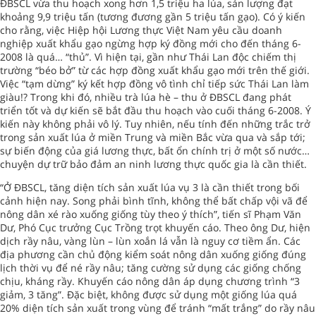
ĐBSCL vừa thu hoạch xong hơn 1,5 triệu ha lúa, sản lượng đạt
khoảng 9,9 triệu tấn (tương đương gần 5 triệu tấn gạo). Có ý kiến
cho rằng, việc Hiệp hội Lương thực Việt
Nam
yêu cầu doanh
nghiệp xuất khẩu gạo ngừng hợp ký đồng mới cho đến tháng 6-
2008 là quá… “thủ”. Vì hiện tại, gần như Thái Lan độc chiếm thị
trường “béo bở” từ các hợp đồng xuất khẩu gạo mới trên thế giới.
Việc “tạm dừng” ký kết hợp đồng vô tình chỉ tiếp sức Thái Lan làm
giàu!? Trong khi đó, nhiều trà lúa hè – thu ở ĐBSCL đang phát
triển tốt và dự kiến sẽ bắt đầu thu hoạch vào cuối tháng 6-2008. Ý
kiến này không phải vô lý. Tuy nhiên, nếu tính đến những trắc trở
trong sản xuất lúa ở miền Trung và miền Bắc vừa qua và sắp tới;
sự biến động của giá lương thực, bất ổn chính trị ở một số nước…
chuyện dự trữ bảo đảm an ninh lương thực quốc gia là cần thiết.
“Ở ĐBSCL, tăng diện tích sản xuất lúa vụ 3 là cần thiết trong bối
cảnh hiện nay. Song phải bình tĩnh, không thể bất chấp vội vã để
nông dân xé rào xuống giống tùy theo ý thích”, tiến sĩ Phạm Văn
Dư, Phó Cục trưởng Cục Trồng trọt khuyến cáo. Theo ông Dư, hiện
dịch rầy nâu, vàng lùn – lùn xoắn lá vẫn là nguy cơ tiềm ẩn. Các
địa phương cần chủ động kiểm soát nông dân xuống giống đúng
lịch thời vụ để né rầy nâu; tăng cường sử dụng các giống chống
chịu, kháng rầy. Khuyến cáo nông dân áp dụng chương trình “3
giảm, 3 tăng”. Đặc biệt, không được sử dụng một giống lúa quá
20% diện tích sản xuất trong vùng để tránh “mất trắng” do rầy nâu