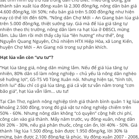
thành sản xuất lúa đông-xuân là 2.300 đồng/kg, nông dân bán giá
4.600 đồng/kg, lời 50%; nếu bán giá trên 5.000 đồng/kg như hiện
nay có thể lời đến 60%. “Nông dân Chợ Mới – An Giang bán lúa giá
trên 5.000 đồng/kg, thiệt sướng tay. Giá mà để lúa giá tăng tự
nhiên theo thị trường, nông dân làm ra hạt lúa ở ĐBSCL mừng
lắm. Lâu lắm rồi mới thấy cây lúa “lên hương” như thế”, ông
Nguyễn Quang Nguyên, Chủ nhiệm HTX Hiệp Hòa, xã Long Kiến,
huyện Chợ Mới – An Giang nói trong sự phấn khích.
Hạt lúa vẫn còn “ưu tư”?
“Hạt lúa tăng giá, nông dân mừng lắm. Nếu để giá lúa tăng tự
nhiên, 80% dân số làm nông nghiệp – chủ yếu là nông dân nghèo
sẽ hưởng lợi”, GS-TS Võ Tòng Xuân nói. Nhưng hiện tại, “tính tới,
tính lui” đâu chỉ có giá lúa tăng, giá cả vật tư vẫn nằm trong “cơn
bão giá”, hạt lúa vẫn lắm... ưu tư!
Tại Cần Thơ, ngành nông nghiệp tính giá thành bình quân 1 kg lúa
khoảng 2.500 đồng, trong đó giá vật tư nông nghiệp chiếm trên
50% - 60%. Nhưng nông dân không “có quyền” cộng hết chi phí,
công cán vào giá thành. Mấy năm trước, vụ đông-xuân, nông dân
lời 20% - 30%, nếu giá phân thuốc, công cán ổn, lời 40% - 50%. Giá
thành 1kg lúa 1.500 đồng, bán được 1.950 đồng/kg, lời 30% là
mừng, bán được 2.100 đồng/kg là phúc. Vụ đông-xuân 2007 - 2008,