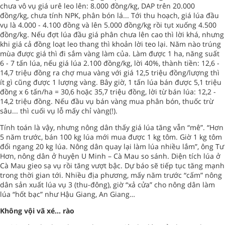
chưa vô vụ giá urê leo lên: 8.000 đồng/kg, DAP trên 20.000
đồng/kg, chưa tính NPK, phân bón lá... Tới thu hoạch, giá lúa đầu
vụ là 4.000 - 4.100 đồng và lên 5.000 đồng/kg rồi tụt xuống 4.500
đồng/kg. Nếu đợt lúa đầu giá phân chưa lên cao thì lời khá, nhưng
khi giá cả đồng loạt leo thang thì khoản lời teo lại. Năm nào trúng
mùa được giá thì đi sắm vàng làm của. Làm được 1 ha, năng suất
6 - 7 tấn lúa, nếu giá lúa 2.100 đồng/kg, lời 40%, thành tiền: 12,6 -
14,7 triệu đồng ra chợ mua vàng với giá 12,5 triệu đồng/lượng thì
ít gì cũng được 1 lượng vàng. Bây giờ, 1 tấn lúa bán được 5,1 triệu
đồng x 6 tấn/ha = 30,6 hoặc 35,7 triệu đồng, lời từ bán lúa: 12,2 -
14,2 triệu đồng. Nếu đầu vụ bán vàng mua phân bón, thuốc trừ
sâu... thì cuối vụ lỗ mấy chỉ vàng(!).
Tính toán là vậy, nhưng nông dân thấy giá lúa tăng vẫn “mê”. “Hơn
5 năm trước, bán 100 kg lúa mới mua được 1 kg tôm. Giờ 1 kg tôm
đổi ngang 20 kg lúa. Nông dân quay lại làm lúa nhiều lắm”, ông Tư
Hơn, nông dân ở huyện U Minh – Cà Mau so sánh. Diện tích lúa ở
Cà Mau gieo sạ vụ rồi tăng vượt bậc. Dự báo sẽ tiếp tục tăng mạnh
trong thời gian tới. Nhiều địa phương, mấy năm trước “cấm” nông
dân sản xuất lúa vụ 3 (thu-đông), giờ “xả cửa” cho nông dân làm
lúa “hốt bạc” như Hậu Giang, An Giang…
Không vội vã xé... rào