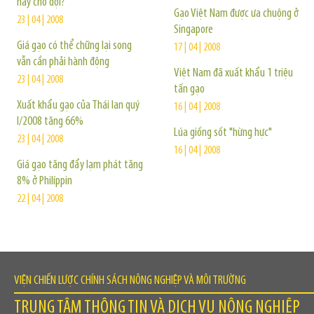
hay chờ đợi?
Gạo Việt Nam được ưa chuộng ở
23 | 04 | 2008
Singapore
Giá gạo có thể chững lại song
17 | 04 | 2008
vẫn cần phải hành động
Việt Nam đã xuất khẩu 1 triệu
23 | 04 | 2008
tấn gạo
Xuất khẩu gạo của Thái lan quý
16 | 04 | 2008
I/2008 tăng 66%
Lúa giống sốt "hừng hực"
23 | 04 | 2008
16 | 04 | 2008
Giá gạo tăng đẩy lạm phát tăng
8% ở Philíppin
22 | 04 | 2008
VIỆN CHIẾN LƯỢC CHÍNH SÁCH NÔNG NGHIỆP VÀ MÔI TRƯỜNG
TRUNG TÂM THÔNG TIN VÀ DỊCH VỤ NÔNG NGHIỆP