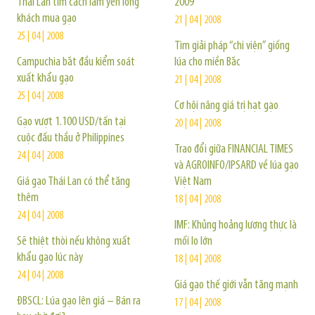
Thái Lan tìm cách làm yên lòng
2009
khách mua gạo
21 | 04 | 2008
25 | 04 | 2008
Tìm giải pháp “chi viện” giống
Campuchia bắt đầu kiểm soát
lúa cho miền Bắc
xuất khẩu gạo
21 | 04 | 2008
25 | 04 | 2008
Cơ hội nâng giá trị hạt gạo
Gạo vượt 1.100 USD/tấn tại
20 | 04 | 2008
cuộc đấu thầu ở Philippines
Trao đổi giữa FINANCIAL TIMES
24 | 04 | 2008
và AGROINFO/IPSARD về lúa gạo
Giá gạo Thái Lan có thể tăng
Việt Nam
thêm
18 | 04 | 2008
24 | 04 | 2008
IMF: Khủng hoảng lương thực là
Sẽ thiệt thòi nếu không xuất
mối lo lớn
khẩu gạo lúc này
18 | 04 | 2008
24 | 04 | 2008
Giá gạo thế giới vẫn tăng mạnh
ĐBSCL: Lúa gạo lên giá – Bán ra
17 | 04 | 2008