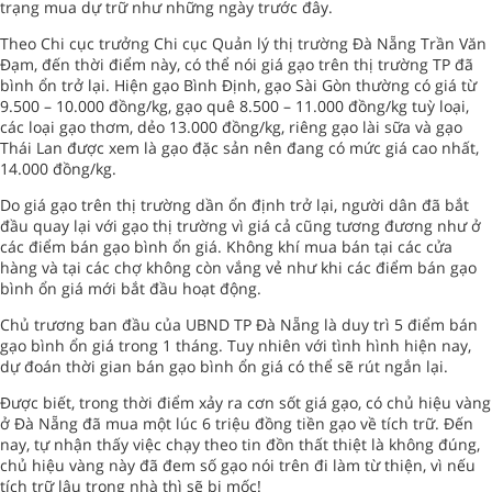
trạng mua dự trữ như những ngày trước đây.
Theo Chi cục trưởng Chi cục Quản lý thị trường Đà Nẵng Trần Văn
Đạm, đến thời điểm này, có thể nói giá gạo trên thị trường TP đã
bình ổn trở lại. Hiện gạo Bình Định, gạo Sài Gòn thường có giá từ
9.500 – 10.000 đồng/kg, gạo quê 8.500 – 11.000 đồng/kg tuỳ loại,
các loại gạo thơm, dẻo 13.000 đồng/kg, riêng gạo lài sữa và gạo
Thái Lan được xem là gạo đặc sản nên đang có mức giá cao nhất,
14.000 đồng/kg.
Do giá gạo trên thị trường dần ổn định trở lại, người dân đã bắt
đầu quay lại với gạo thị trường vì giá cả cũng tương đương như ở
các điểm bán gạo bình ổn giá. Không khí mua bán tại các cửa
hàng và tại các chợ không còn vắng vẻ như khi các điểm bán gạo
bình ổn giá mới bắt đầu hoạt động.
Chủ trương ban đầu của UBND TP Đà Nẵng là duy trì 5 điểm bán
gạo bình ổn giá trong 1 tháng. Tuy nhiên với tình hình hiện nay,
dự đoán thời gian bán gạo bình ổn giá có thể sẽ rút ngắn lại.
Được biết, trong thời điểm xảy ra cơn sốt giá gạo, có chủ hiệu vàng
ở Đà Nẵng đã mua một lúc 6 triệu đồng tiền gạo về tích trữ. Đến
nay, tự nhận thấy việc chạy theo tin đồn thất thiệt là không đúng,
chủ hiệu vàng này đã đem số gạo nói trên đi làm từ thiện, vì nếu
tích trữ lâu trong nhà thì sẽ bị mốc!