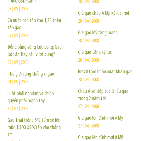
1.400 USD/tấn ?
28 | 04 | 2008
05 | 05 | 2008
Giá gạo châu Á lập kỷ lục mới
Cả nước còn tồn kho 1,23 triệu
28 | 04 | 2008
tấn gạo
Giá gạo Mỹ tăng mạnh
05 | 05 | 2008
28 | 04 | 2008
Đồng bằng sông Cửu Long: Gạo
Giá gạo tăng kỷ lục
’sốt ảo’ hay cầu vượt cung?
28 | 04 | 2008
02 | 05 | 2008
Brazil tạm hoãn xuất khẩu gạo
Thế giới căng thẳng vì gạo
28 | 04 | 2008
01 | 05 | 2008
Châu Á sẽ tiếp tục thiếu gạo
Luật phải nghiêm và chính
trong 2 năm tới
quyền phải mạnh tay
27 | 04 | 2008
30 | 04 | 2008
Giá gạo lên đỉnh mới ở Mỹ
Gạo Thái trắng 5% tấm sẽ lên
27 | 04 | 2008
mức 1.300 USD/tấn vào tháng
tới
Giá gạo lên đỉnh mới ở Mỹ