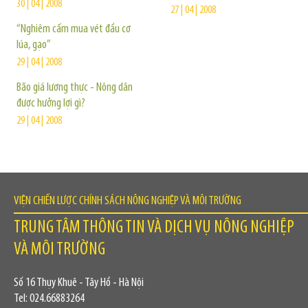
30 | 04 | 2008
27 | 04 | 2008
“Nghiêm cấm mua vét đầu cơ
lúa, gạo”
29 | 04 | 2008
Bão giá lương thực - Nông dân
được hưởng lợi gì?
29 | 04 | 2008
VIỆN CHIẾN LƯỢC CHÍNH SÁCH NÔNG NGHIỆP VÀ MÔI TRƯỜNG
TRUNG TÂM THÔNG TIN VÀ DỊCH VỤ NÔNG NGHIỆP
VÀ MÔI TRƯỜNG
Số 16 Thụy Khuê - Tây Hồ - Hà Nội
Tel: 024.66883264