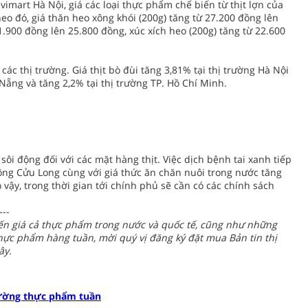
 Fivimart Hà Nội, giá các loại thực phẩm chế biến từ thịt lợn của
eo đó, giá thăn heo xông khói (200g) tăng từ 27.200 đồng lên
21.900 đồng lên 25.800 đồng, xúc xích heo (200g) tăng từ 22.600
 các thị trường. Giá thịt bò đùi tăng 3,81% tại thị trường Hà Nội
 Nẵng và tăng 2,2% tại thị trường TP. Hồ Chí Minh.
ôi động đối với các mặt hàng thịt. Việc dịch bệnh tai xanh tiếp
sông Cửu Long cùng với giá thức ăn chăn nuôi trong nước tăng
o vậy, trong thời gian tới chính phủ sẽ cần có các chính sách
---
biến giá cả thực phẩm trong nước và quốc tế, cũng như những
thực phẩm hàng tuần, mời quý vị đăng ký đặt mua Bản tin thị
ây.
rường thực phẩm tuần