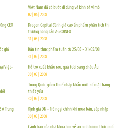
Việt Nam đã có bước đi đúng về kinh tế vĩ mô
02 | 06 | 2008
hững CEO
Dragon Capital đánh giá cao ấn phẩm phân tích thị
trường nông sản AGROINFO
31 | 05 | 2008
ốt giá
Bản tin thực phẩm tuần từ 25/05 - 31/05/08
31 | 05 | 2008
ại Việt-
Hỗ trợ xuất khẩu rau, quả tươi sang châu Âu
30 | 05 | 2008
Trung Quốc giảm thuế nhập khẩu một số mặt hàng
đối
thiết yếu
30 | 05 | 2008
ế ở Trung
Định giá DN - Trở ngại chính khi mua bán, sáp nhập
30 | 05 | 2008
Cảnh báo của nhà khoa học về an ninh lương thực quốc