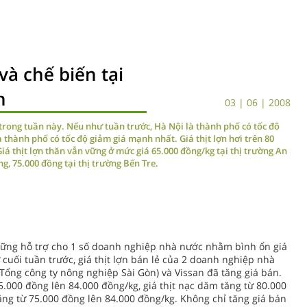
và chế biến tại
h
03 | 06 | 2008
m trong tuần này. Nếu như tuần trước, Hà Nội là thành phố có tốc đô
à thành phố có tốc độ giảm giá mạnh nhất. Giá thịt lợn hơi trên 80
Giá thịt lợn thăn vẫn vững ở mức giá 65.000 đồng/kg tại thị trường An
ng, 75.000 đồng tại thị trường Bến Tre.
ững hỗ trợ cho 1 số doanh nghiệp nhà nước nhằm bình ổn giá
cuối tuần trước, giá thịt lợn bán lẻ của 2 doanh nghiệp nhà
 Tổng công ty nông nghiệp Sài Gòn) và Vissan đã tăng giá bán.
75.000 đồng lên 84.000 đồng/kg, giá thịt nạc dăm tăng từ 80.000
 tăng từ 75.000 đồng lên 84.000 đồng/kg. Không chỉ tăng giá bán