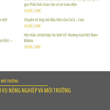
gia: Phải tính toán căn cơ và toàn diện
30 | 05 | 2008
p việt
Chuyện về ông chủ đầu tiên của CoCa - Cola
29 | 05 | 2008
Hội thảo cơ hội hợp tác kinh tế-thương mại Việt Nam-
ện Việt –
Bôlivia
29 | 05 | 2008
À MÔI TRƯỜNG
H VỤ NÔNG NGHIỆP VÀ MÔI TRƯỜNG