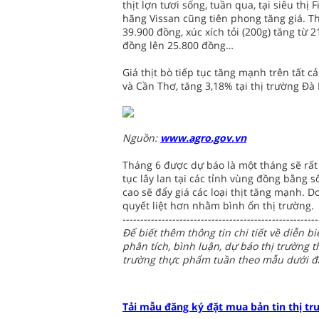
thịt lợn tươi sống, tuần qua, tại siêu thị
hãng Vissan cũng tiên phong tăng giá. Th
39.900 đồng, xúc xích tỏi (200g) tăng từ 
đồng lên 25.800 đồng…
Giá thịt bò tiếp tục tăng mạnh trên tất cả
và Cần Thơ, tăng 3,18% tại thị trường Đà
Nguồn:
www.agro.gov.vn
Tháng 6 được dự báo là một tháng sẽ rất s
tục lây lan tại các tỉnh vùng đồng bằng 
cao sẽ đẩy giá các loại thịt tăng mạnh. D
quyết liệt hơn nhằm bình ổn thị trường.
-------------------------------------------------------
Để biết thêm thông tin chi tiết về diễn 
phân tích, bình luận, dự báo thị trường 
trường thực phẩm tuần theo mẫu dưới đ
Tải mẫu đăng ký đặt mua bản tin thị t