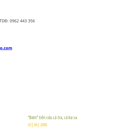
ĐTDĐ: 0962 443 356
oo.com
TIN KHÁC
"Bơm" tiền cứu cá tra, cá ba sa
02 | 06 | 2008