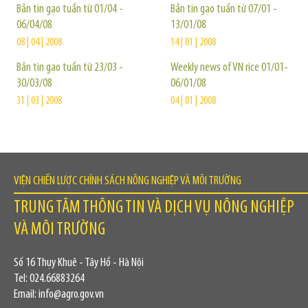
Bản tin gạo tuần từ 01/04 -
Bản tin gạo tuần từ 07/01 -
06/04/08
13/01/08
08 | 04 | 2008
14 | 01 | 2008
Bản tin gạo tuần từ 23/03 -
Weekly news of VN rice 01/01-
30/03/08
06/01/08
31 | 03 | 2008
04 | 01 | 2008
VIỆN CHIẾN LƯỢC CHÍNH SÁCH NÔNG NGHIỆP VÀ MÔI TRƯỜNG
TRUNG TÂM THÔNG TIN VÀ DỊCH VỤ NÔNG NGHIỆP
VÀ MÔI TRƯỜNG
Số 16 Thụy Khuê - Tây Hồ - Hà Nội
Tel: 024.66883264
Email: info@agro.gov.vn