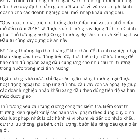
Bộ Tài chính chủ động bố trí ngân sách, bù lỗ kịp thời mặt hàng
dầu theo quy định nhằm giảm bớt áp lực về vốn và chi phí kinh
doanh cho các doanh nghiệp đầu mối nhập khẩu xăng dầu.
"Quy hoạch phát triển hệ thống dự trữ dầu mỏ và sản phẩm dầu
mỏ đến năm 2015" sẽ được khẩn trương xây dựng để trình Chính
phủ. Thủ tướng giao Bộ Công Thương, Bộ Tài chính và Kế hoạch và
Đầu tư cùng xây dựng đề án này.
Bộ Công Thương kịp thời tháo gỡ khó khăn để doanh nghiệp nhập
khẩu xăng dầu theo đúng tiến độ, thực hiện dự trữ lưu thông để
bảo đảm đủ nguồn xăng dầu cung ứng cho nhu cầu thị trường
trong nước trong mọi tình huống.
Ngân hàng Nhà nước chỉ đạo các ngân hàng thương mại được
hoạt động ngoại hối đáp ứng đủ nhu cầu vay vốn và ngoại tệ giúp
các doanh nghiệp nhập khẩu xăng dầu theo đúng tiến độ và hạn
mức được giao
Thủ tướng yêu cầu tăng cường công tác kiểm tra, kiểm soát thị
trường, kiên quyết xử lý các hành vi vi phạm theo đúng quy định
của luật pháp, nhất là các hành vi vi phạm về tiến độ nhập khẩu,
dự trữ lưu thông, giá bán, chất lượng, buôn lậu xăng dầu qua biên
giới.