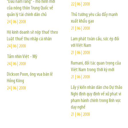
"Dấu năm răng" - mô hình mới
22 | 06 | 2008
của nông thôn Trung Quốc về
quản lý tài chính dân chủ
Thủ tướng yêu cầu đẩy mạnh
xuất khẩu gạo
24 | 06 | 2008
21 | 06 | 2008
Hộ kinh doanh sẽ nộp thuế theo
Luật thuế thu nhập cá nhân
Lạm phát toàn cầu, sức ép đối
với Việt Nam
24 | 06 | 2008
21 | 06 | 2008
Tầm nhìn Việt - Mỹ
Rumani, đối tác quan trọng của
24 | 06 | 2008
Việt Nam trong thời kỳ mới
Dickson Poon, ông vua bán lẻ
21 | 06 | 2008
Hồng Kông
Lấy ý kiến nhân dân cho Dự thảo
24 | 06 | 2008
Nghị định quy định về xử phạt vi
phạm hành chính trong lĩnh vực
dạy nghề
21 | 06 | 2008