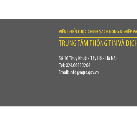
VIỆN CHIẾN LƯỢC CHÍNH SÁCH NÔNG NGHIỆP V
TRUNG TÂM THÔNG TIN VÀ DỊC
Số 16 Thụy Khuê - Tây Hồ - Hà Nội
Tel: 024.66883264
Email: info@agro.gov.vn