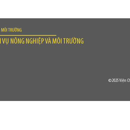
À MÔI TRƯỜNG
H VỤ NÔNG NGHIỆP VÀ MÔI TRƯỜNG
©2025 Viện Ch