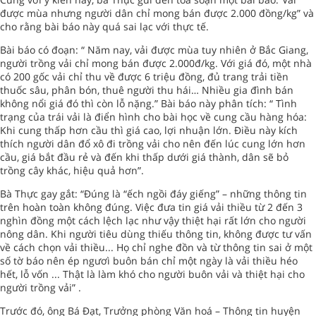
được mùa nhưng người dân chỉ mong bán được 2.000 đồng/kg” và
cho rằng bài báo này quá sai lạc với thực tế.
Bài báo có đoạn: “ Năm nay, vải được mùa tuy nhiên ở Bắc Giang,
người trồng vải chỉ mong bán được 2.000đ/kg. Với giá đó, một nhà
có 200 gốc vải chỉ thu về được 6 triệu đồng, đủ trang trải tiền
thuốc sâu, phân bón, thuê người thu hái… Nhiều gia đình bán
không nổi giá đó thì còn lỗ nặng.” Bài báo này phân tích: “ Tình
trạng của trái vải là điển hình cho bài học về cung cầu hàng hóa:
Khi cung thấp hơn cầu thì giá cao, lợi nhuận lớn. Điều này kích
thích người dân đổ xô đi trồng vải cho nên đến lúc cung lớn hơn
cầu, giá bắt đầu rẻ và đến khi thấp dưới giá thành, dân sẽ bỏ
trồng cây khác, hiệu quả hơn”.
Bà Thực gay gắt: “Đúng là “ếch ngồi đáy giếng” – những thông tin
trên hoàn toàn không đúng. Việc đưa tin giá vải thiều từ 2 đến 3
nghìn đồng một cách lệch lạc như vậy thiệt hại rất lớn cho người
nông dân. Khi người tiêu dùng thiếu thông tin, không được tư vấn
về cách chọn vải thiều... Họ chỉ nghe đồn và từ thông tin sai ở một
số tờ báo nên ép ngươì buôn bán chỉ một ngày là vải thiều héo
hết, lỗ vốn ... Thật là làm khó cho người buôn vải và thiệt hại cho
người trồng vải” .
Trước đó, ông Bá Đạt, Trưởng phòng Văn hoá – Thông tin huyện