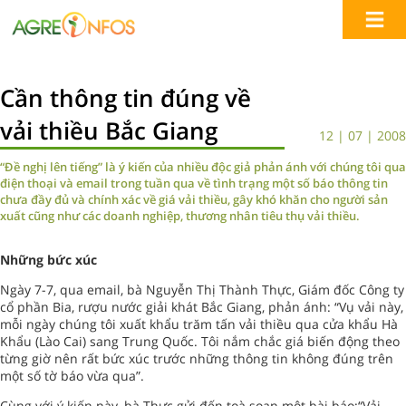
Cần thông tin đúng về
vải thiều Bắc Giang
12 | 07 | 2008
“Đề nghị lên tiếng” là ý kiến của nhiều độc giả phản ánh với chúng tôi qua
điện thoại và email trong tuần qua về tình trạng một số báo thông tin
chưa đầy đủ và chính xác về giá vải thiều, gây khó khăn cho người sản
xuất cũng như các doanh nghiệp, thương nhân tiêu thụ vải thiều.
Những bức xúc
Ngày 7-7, qua email, bà Nguyễn Thị Thành Thực, Giám đốc Công ty
cổ phần Bia, rượu nước giải khát Bắc Giang, phản ánh: “Vụ vải này,
mỗi ngày chúng tôi xuất khẩu trăm tấn vải thiều qua cửa khẩu Hà
Khẩu (Lào Cai) sang Trung Quốc. Tôi nắm chắc giá biến động theo
từng giờ nên rất bức xúc trước những thông tin không đúng trên
một số tờ báo vừa qua”.
Cùng với ý kiến này, bà Thực gửi đến toà soạn một bài báo:“Vải