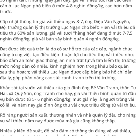
cân ở Lục Ngạn phổ biến ở mức 4-8 nghìn đồng/kg, cao hơn năm
trước.
Cập nhật thông tin giá vải thiều ngày 8-7, ông Diệp Văn Nguyên,
Đội trưởng quản lý thị trường Lục Ngạn cho biết: Hiện vải thiều đã
tiêu thụ 60% sản lượng, giá vải tươi "hàng hóa" đang ở mức 7-7,5
nghìn đồng/kg; giá vải bán sấy bình quân 4 nghìn đồng/kg.
Đạt được kết quả trên là do có sự hỗ trợ của các cấp, ngành chức
năng trong việc tạo điều kiện thuận lợi cho tiêu thụ vải thiều như:
bảo đảm an toàn giao thông, an ninh trật tự và tìm kiếm thị trường
mới; nông dân có nhiều kinh nghiệm hơn trong khâu bảo quản
sau thu hoạch; vải thiều Lục Ngạn được cấp bằng bảo hộ chỉ dẫn
địa lý, góp phần nâng cao sức cạnh tranh trên thị trường.
Khảo sát tại vườn vải thiều của gia đình ông Bế Văn Tranh, thôn Tư
Hai, xã Quý Sơn, ông Tranh cho hay, giá vài thiều bình quân từ đầu
vụ bán được từ 5- 6 nghìn đồng/kg, mức giá này là người trồng vải
có lãi và năm nay gia đình ông thu vài chục triệu đồng từ vải thiều.
Rõ ràng người sản xuất, thương nhân và nhà quản lý đều cho rằng
vụ vải thiều năm nay được mùa mà giá cũng không thấp.
Nhiều ý kiến đề xuất, để bảo đảm có thông tin đúng về vải thiều,