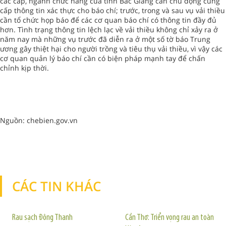
các cấp, ngành chức năng của tỉnh Bắc Giang cần chủ động cung
cấp thông tin xác thực cho báo chí; trước, trong và sau vụ vải thiều
cần tổ chức họp báo để các cơ quan báo chí có thông tin đầy đủ
hơn. Tình trạng thông tin lệch lạc về vải thiều không chỉ xảy ra ở
năm nay mà những vụ trước đã diễn ra ở một số tờ báo Trung
ương gây thiệt hại cho người trồng và tiêu thụ vải thiều, vì vậy các
cơ quan quản lý báo chí cần có biện pháp mạnh tay để chấn
chỉnh kịp thời.
Nguồn: chebien.gov.vn
CÁC TIN KHÁC
TIN KHÁC
Rau sạch Đông Thanh
Cần Thơ: Triển vọng rau an toàn