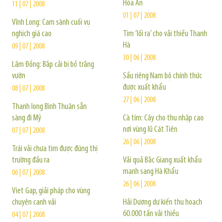
Hòa An
11 | 07 | 2008
01 | 07 | 2008
Vĩnh Long: Cam sành cuối vụ
nghịch giá cao
Tìm ’lối ra’ cho vải thiều Thanh
Hà
09 | 07 | 2008
30 | 06 | 2008
Lâm Đồng: Bắp cải bị bỏ trắng
vườn
Sầu riêng Nam bộ chính thức
được xuất khẩu
08 | 07 | 2008
27 | 06 | 2008
Thanh long Bình Thuận sẵn
sàng đi Mỹ
Cà tím: Cây cho thu nhập cao
nơi vùng lũ Cát Tiên
07 | 07 | 2008
26 | 06 | 2008
Trái vải chưa tìm được đúng thị
trường đầu ra
Vải quả Bắc Giang xuất khẩu
mạnh sang Hà Khẩu
06 | 07 | 2008
26 | 06 | 2008
Viet Gap, giải pháp cho vùng
chuyên canh vải
Hải Dương dự kiến thu hoạch
60.000 tấn vải thiều
04 | 07 | 2008