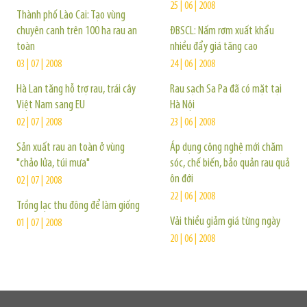
25 | 06 | 2008
Thành phố Lào Cai: Tạo vùng
chuyên canh trên 100 ha rau an
ĐBSCL: Nấm rơm xuất khẩu
toàn
nhiều đẩy giá tăng cao
03 | 07 | 2008
24 | 06 | 2008
Hà Lan tăng hỗ trợ rau, trái cây
Rau sạch Sa Pa đã có mặt tại
Việt Nam sang EU
Hà Nội
02 | 07 | 2008
23 | 06 | 2008
Sản xuất rau an toàn ở vùng
Áp dụng công nghệ mới chăm
"chảo lửa, túi mưa"
sóc, chế biến, bảo quản rau quả
ôn đới
02 | 07 | 2008
22 | 06 | 2008
Trồng lạc thu đông để làm giống
Vải thiều giảm giá từng ngày
01 | 07 | 2008
20 | 06 | 2008