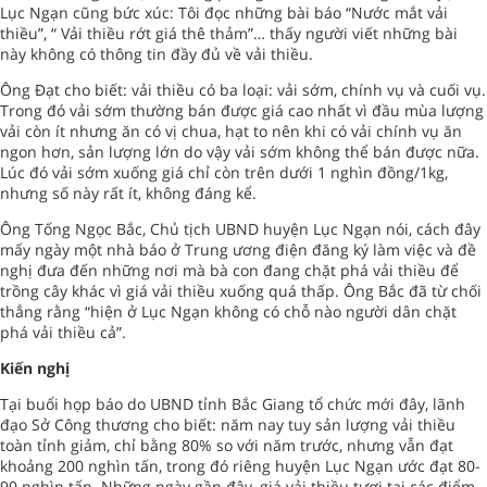
Lục Ngạn cũng bức xúc: Tôi đọc những bài báo “Nước mắt vải
thiều”, “ Vải thiều rớt giá thê thảm”… thấy người viết những bài
này không có thông tin đầy đủ về vải thiều.
Ông Đạt cho biết: vải thiều có ba loại: vải sớm, chính vụ và cuối vụ.
Trong đó vải sớm thường bán được giá cao nhất vì đầu mùa lượng
vải còn ít nhưng ăn có vị chua, hạt to nên khi có vải chính vụ ăn
ngon hơn, sản lượng lớn do vậy vải sớm không thể bán được nữa.
Lúc đó vải sớm xuống giá chỉ còn trên dưới 1 nghìn đồng/1kg,
nhưng số này rất ít, không đáng kể.
Ông Tống Ngọc Bắc, Chủ tịch UBND huyện Lục Ngạn nói, cách đây
mấy ngày một nhà báo ở Trung ương điện đăng ký làm việc và đề
nghị đưa đến những nơi mà bà con đang chặt phá vải thiều để
trồng cây khác vì giá vải thiều xuống quá thấp. Ông Bắc đã từ chối
thẳng rằng “hiện ở Lục Ngạn không có chỗ nào người dân chặt
phá vải thiều cả”.
Kiến nghị
Tại buổi họp báo do UBND tỉnh Bắc Giang tổ chức mới đây, lãnh
đạo Sở Công thương cho biết: năm nay tuy sản lượng vải thiều
toàn tỉnh giảm, chỉ bằng 80% so với năm trước, nhưng vẫn đạt
khoảng 200 nghìn tấn, trong đó riêng huyện Lục Ngạn ước đạt 80-
90 nghìn tấn. Những ngày gần đây, giá vải thiều tươi tại các điểm