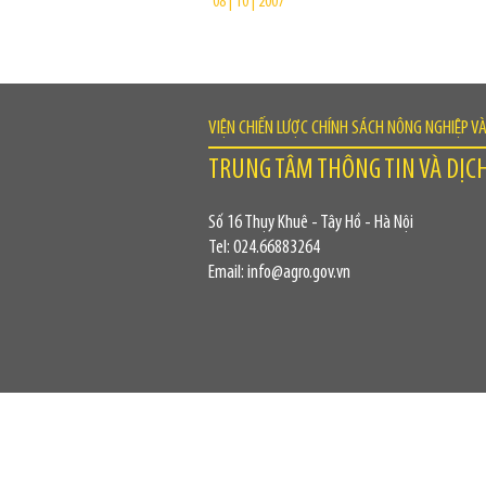
08 | 10 | 2007
VIỆN CHIẾN LƯỢC CHÍNH SÁCH NÔNG NGHIỆP V
TRUNG TÂM THÔNG TIN VÀ DỊC
Số 16 Thụy Khuê - Tây Hồ - Hà Nội
Tel: 024.66883264
Email: info@agro.gov.vn