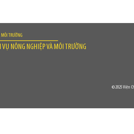
À MÔI TRƯỜNG
H VỤ NÔNG NGHIỆP VÀ MÔI TRƯỜNG
©2025 Viện Ch