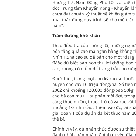
Hương Trà, Nam Đông, Phú Lộc với diện t
đốc Trung tâm Khuyến nông - Khuyến lâm 
chưa đạt chuẩn kỹ thuật sẽ khiến giảm t
khai thác đúng quy trình sẽ cho mủ trên 
năm”.
Trăm đường khó khăn
Theo điều tra của chúng tôi, những ngư
bón tăng quá cao mà ngân hàng không th
Nhìn 1,5ha cao su đã bán cho một “đại gi
“Mặc dù biết bán non thu lợi chẳng bao 
cao, không còn tiền để trang trải cho rừn
Được biết, trong một chu kỳ cao su thu
huyện cho vay 16 triệu đồng/ha. Số tiề
2002 chỉ khoảng 120.000 đồng/bao 50kg, n
cho bà con mua 1 tạ phân mỗi đợt, trong k
công thuê mướn, thuốc trừ cỏ và các vật 
khoảng 1/3 nhu cầu. Thêm vào đó, lãi su
giai đoạn 1 của dự án đã kết thúc năm 20
thế bí.
Chính vì vậy, dù nhận thức được sự thiệt
đành phải chấp nhận. Chính quyền địa p