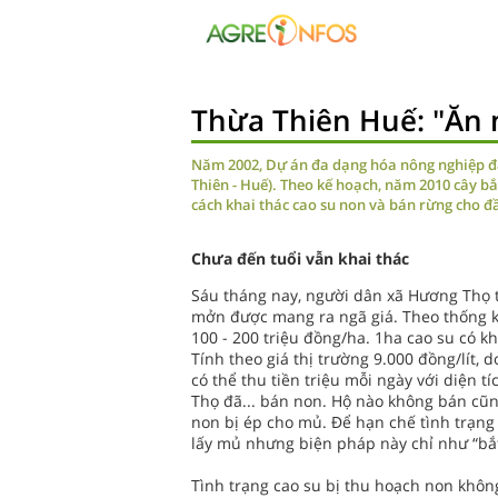
Thừa Thiên Huế: "Ăn 
Năm 2002, Dự án đa dạng hóa nông nghiệp đ
Thiên - Huế). Theo kế hoạch, năm 2010 cây b
cách khai thác cao su non và bán rừng cho đ
Chưa đến tuổi vẫn khai thác
Sáu tháng nay, người dân xã Hương Thọ 
mởn được mang ra ngã giá. Theo thống kê
100 - 200 triệu đồng/ha. 1ha cao su có kh
Tính theo giá thị trường 9.000 đồng/lít,
có thể thu tiền triệu mỗi ngày với diện t
Thọ đã... bán non. Hộ nào không bán cũn
non bị ép cho mủ. Để hạn chế tình trạng
lấy mủ nhưng biện pháp này chỉ như “bắt
Tình trạng cao su bị thu hoạch non khôn