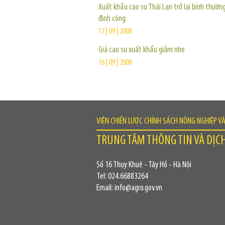
Xuất khẩu cao su Thái Lan trở lại bình thườn
đình công
17 | 09 | 2008
Giá cao su xuất khẩu giảm nhẹ
16 | 09 | 2008
VIỆN CHIẾN LƯỢC CHÍNH SÁCH NÔNG NGHIỆP V
TRUNG TÂM THÔNG TIN VÀ DỊC
Số 16 Thụy Khuê - Tây Hồ - Hà Nội
Tel: 024.66883264
Email: info@agro.gov.vn