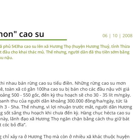
non" cao su
06 | 10 | 2008
ã phủ 543ha cao su lên xã Hương Thọ (huyện Hương Thuỷ, tỉnh Thừa
ắt đầu cho khai thác mủ. Thế nhưng, người dân đã thu tiền sớm bằng
ầu nậu.
thi nhau bán rừng cao su tiểu điền. Những rừng cao su mơn
, toàn xã có gần 100ha cao su bị bán cho các đầu nậu với giá
oảng 500 - 550 gốc, đến kỳ thu hoạch sẽ cho 30 - 35 lít m/ngày.
 doanh thu của người dân khoảng 300.000 đồng/ha/ngày, tức là
ích 3 - 5ha. Thế nhưng, vì lợi nhuận trước mắt, người dân Hương
g sốt sắng thu hoạch khi chưa đến kỳ. Hàng chục hécta cao su
 này, lãnh đạo xã Hương Thọ ngăn chặn bằng cách thu giữ bát
 cóc bỏ đĩa”.
g chỉ xảy ra ở Hương Thọ mà còn ở nhiều xã khác thuộc huyện