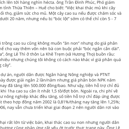
ích lên tới hàng nghìn hécta. ông Trần Đình Phúc, Phó giám
tỉnh Thừa Thiên – Huế cho biết: “Việc khai thác mủ khi cây
uổi thọ, giảm sức cho mủ. Một cây cao su nếu được chăm sóc và
dưới 20 năm, nhưng nếu bị “bóc lột” sớm có thể chỉ còn 5 - 7
ời trồng cao su cũng không muốn “ăn non” nhưng do giá phân
ể cho vay thêm vốn nên bà con buộc phải “bóc ngắn cắn dài”.
a”, ông Lê Thì ở thôn La Khê Trẹm (xã Hương Thọ) buồn rầu:
nhiêu nhưng chúng tôi không có cách nào khác vì giá phân quá
g cây”.
ộc dự án, người dân được Ngân hàng Nông nghiệp và PTNT
n này được giải ngân 2 lần/năm nhưng giá phân bón NPK năm
ay đã tăng lên 500.000 đồng/bao. Như vậy, tiền hỗ trợ chỉ đủ
hi 1ha cao su cần ít nhất 1,5 tồ/đợt bón. Ngoài ra, chi phí về
tư nông nghiệp khác đều tăng, số tiền hỗ trợ chỉ đáp ứng được
ất theo hợp đồng năm 2002 là 0,81%/tháng nay tăng lên 1,25%;
06, nay vẫn chưa triển khai giai đoạn 2 nên người dân rơi vào
 hại rất lớn từ việc bán, khai thác cao su non nhưng người dân
hương cũng phản ứng rất yếu ớt trước thực trạng này. Ông Lê