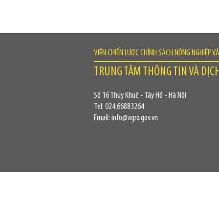
VIỆN CHIẾN LƯỢC CHÍNH SÁCH NÔNG NGHIỆP V
TRUNG TÂM THÔNG TIN VÀ DỊC
Số 16 Thụy Khuê - Tây Hồ - Hà Nội
Tel: 024.66883264
Email: info@agro.gov.vn