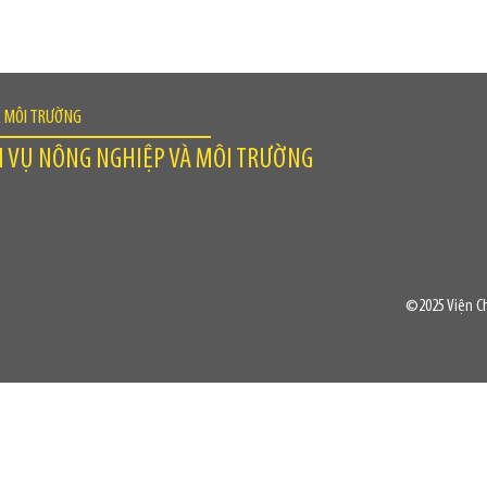
À MÔI TRƯỜNG
H VỤ NÔNG NGHIỆP VÀ MÔI TRƯỜNG
©2025 Viện Ch