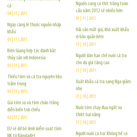
Nguồn cung cá thịt trắng toàn
cá
cầu năm 2012 sẽ nhiều hơn
04 | 11 | 2011
01 | 11 | 2011
Ngày càng lệ thuộc nguồn nhập
Hải sản mất giá, khó xuất khẩu
khẩu
vì bảo quản kém
03 | 11 | 2011
31 | 10 | 2011
Kiên Giang hợp tác đánh bắt
Người dân hạn chế nuôi cá tra
thủy sản với Indonesia
cho dù giá tăng cao
03 | 11 | 2011
31 | 10 | 2011
Thiếu tôm và cá tra nguyên liệu
Xuất khẩu cá tra sang Nga giảm
trầm trọng
nhẹ
03 | 11 | 2011
31 | 10 | 2011
Giá tôm sú và tôm chân trắng
Nuôi tôm chạy đua ngắt vụ
diễn biến trái chiều
thiệt hại nặng
02 | 11 | 2011
31 | 10 | 2011
EU sẽ dỡ bỏ lệnh kiểm soát tôm
Người nuôi cá tra: Không hề có
NK từ Bănglađet