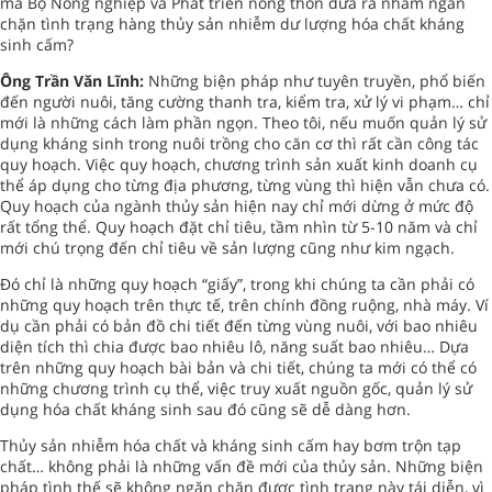
mà Bộ Nông nghiệp và Phát triển nông thôn đưa ra nhằm ngăn
chặn tình trạng hàng thủy sản nhiễm dư lượng hóa chất kháng
sinh cấm?
Ông Trần Văn Lĩnh:
Những biện pháp như tuyên truyền, phổ biến
đến người nuôi, tăng cường thanh tra, kiểm tra, xử lý vi phạm… chỉ
mới là những cách làm phần ngọn. Theo tôi, nếu muốn quản lý sử
dụng kháng sinh trong nuôi trồng cho căn cơ thì rất cần công tác
quy hoạch. Việc quy hoạch, chương trình sản xuất kinh doanh cụ
thể áp dụng cho từng địa phương, từng vùng thì hiện vẫn chưa có.
Quy hoạch của ngành thủy sản hiện nay chỉ mới dừng ở mức độ
rất tổng thể. Quy hoạch đặt chỉ tiêu, tầm nhìn từ 5-10 năm và chỉ
mới chú trọng đến chỉ tiêu về sản lượng cũng như kim ngạch.
Đó chỉ là những quy hoạch “giấy”, trong khi chúng ta cần phải có
những quy hoạch trên thực tế, trên chính đồng ruộng, nhà máy. Ví
dụ cần phải có bản đồ chi tiết đến từng vùng nuôi, với bao nhiêu
diện tích thì chia được bao nhiêu lô, năng suất bao nhiêu… Dựa
trên những quy hoạch bài bản và chi tiết, chúng ta mới có thể có
những chương trình cụ thể, việc truy xuất nguồn gốc, quản lý sử
dụng hóa chất kháng sinh sau đó cũng sẽ dễ dàng hơn.
Thủy sản nhiễm hóa chất và kháng sinh cấm hay bơm trộn tạp
chất… không phải là những vấn đề mới của thủy sản. Những biện
pháp tình thế sẽ không ngăn chặn được tình trạng này tái diễn, vì