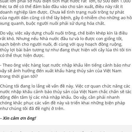
suất lớn phải sở hữu diện tích mặt nước rất lớn, từ 500 đến 1.000
héc ta để có thể đảm bảo đầu vào cho sản xuất, điều này rất ít
doanh nghiệp làm được. Chưa kể tình trạng nuôi trồng tự phát
của người dân cũng có thể lây bệnh, gây ô nhiễm cho những ao hồ
xung quanh, buộc người nuôi phải sử dụng hóa chất.
Do vậy, việc xây dựng chuỗi nuôi trồng, chế biến khép kín là điều
rất khó. Nhưng nếu Nhà nước đầu tư và lo được con giống tốt,
sạch bệnh cho người nuôi, đi cùng với quy hoạch đồng ruộng,
thủy lợi bài bản tương tự như đang thực hiện với cây lúa thì tôi tin
có thể thực hiện được.
- Theo ông việc hàng loạt nước nhập khẩu lên tiếng cảnh báo như
vậy sẽ ảnh hưởng đến xuất khẩu hàng thủy sản của Việt Nam
trong thời gian tới?
Chúng tôi đang lo lắng về vấn đề này. Việc cơ quan chức năng các
nước nhập khẩu cảnh báo thủy sản của Việt Nam chắc chắn sẽ tác
động đến tâm lý các nhà nhập khẩu. Do vậy, cần phải nhanh
chóng khắc phục các vấn đề này và triển khai những biện pháp
như chúng tôi đã đề nghị ở trên.
- Xin cảm ơn ông!