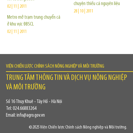
chuyện thiếu cá nguyên liệu
02 | 11 | 2011
28 | 10 | 2011
Metro mở trạm trung chuyển cá
ở khu vực ĐBSCL
02 | 11 | 2011
VIỆN CHIẾN LƯỢC CHÍNH SÁCH NÔNG NGHIỆP VÀ MÔI TRƯỜNG
TRUNG TÂM THÔNG TIN VÀ DỊCH VỤ NÔNG NGHIỆP
VÀ MÔI TRƯỜNG
Số 16 Thụy Khuê - Tây Hồ - Hà Nội
Tel: 024.66883264
Email: info@agro.gov.vn
©2025 Viện Chiến lược Chính sách Nông nghiệp và Môi trường.