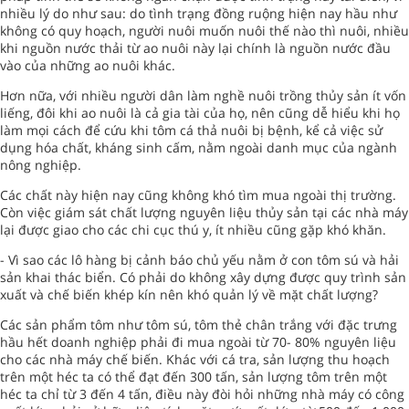
nhiều lý do như sau: do tình trạng đồng ruộng hiện nay hầu như
không có quy hoạch, người nuôi muốn nuôi thế nào thì nuôi, nhiều
khi nguồn nước thải từ ao nuôi này lại chính là nguồn nước đầu
vào của những ao nuôi khác.
Hơn nữa, với nhiều người dân làm nghề nuôi trồng thủy sản ít vốn
liếng, đôi khi ao nuôi là cả gia tài của họ, nên cũng dễ hiểu khi họ
làm mọi cách để cứu khi tôm cá thả nuôi bị bệnh, kể cả việc sử
dụng hóa chất, kháng sinh cấm, nằm ngoài danh mục của ngành
nông nghiệp.
Các chất này hiện nay cũng không khó tìm mua ngoài thị trường.
Còn việc giám sát chất lượng nguyên liệu thủy sản tại các nhà máy
lại được giao cho các chi cục thú y, ít nhiều cũng gặp khó khăn.
- Vì sao các lô hàng bị cảnh báo chủ yếu nằm ở con tôm sú và hải
sản khai thác biển. Có phải do không xây dựng được quy trình sản
xuất và chế biến khép kín nên khó quản lý về mặt chất lượng?
Các sản phẩm tôm như tôm sú, tôm thẻ chân trắng với đặc trưng
hầu hết doanh nghiệp phải đi mua ngoài từ 70- 80% nguyên liệu
cho các nhà máy chế biến. Khác với cá tra, sản lượng thu hoạch
trên một héc ta có thể đạt đến 300 tấn, sản lượng tôm trên một
héc ta chỉ từ 3 đến 4 tấn, điều này đòi hỏi những nhà máy có công