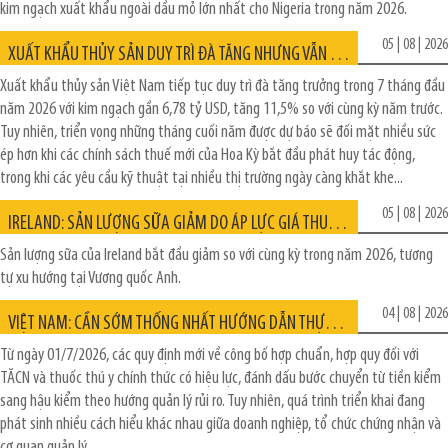
kim ngạch xuất khẩu ngoài dầu mỏ lớn nhất cho Nigeria trong năm 2026.
05 | 08 | 2026
XUẤT KHẨU THỦY SẢN DUY TRÌ ĐÀ TĂNG NHƯNG VẪN ĐỐI MẶT VỚI NHIỀU SỨC ÉP
Xuất khẩu thủy sản Việt Nam tiếp tục duy trì đà tăng trưởng trong 7 tháng đầu
năm 2026 với kim ngạch gần 6,78 tỷ USD, tăng 11,5% so với cùng kỳ năm trước.
Tuy nhiên, triển vọng những tháng cuối năm được dự báo sẽ đối mặt nhiều sức
ép hơn khi các chính sách thuế mới của Hoa Kỳ bắt đầu phát huy tác động,
trong khi các yêu cầu kỹ thuật tại nhiều thị trường ngày càng khắt khe...
05 | 08 | 2026
IRELAND: SẢN LƯỢNG SỮA GIẢM DO ÁP LỰC GIÁ THU MUA
Sản lượng sữa của Ireland bắt đầu giảm so với cùng kỳ trong năm 2026, tương
tự xu hướng tại Vương quốc Anh.
04 | 08 | 2026
VIỆT NAM: CẦN SỚM THỐNG NHẤT HƯỚNG DẪN THỰC THI ĐỐI VỚI THỨC ĂN CHĂN NUÔI VÀ THUỐC THÚ Y
Từ ngày 01/7/2026, các quy định mới về công bố hợp chuẩn, hợp quy đối với
TĂCN và thuốc thú y chính thức có hiệu lực, đánh dấu bước chuyển từ tiền kiểm
sang hậu kiểm theo hướng quản lý rủi ro. Tuy nhiên, quá trình triển khai đang
phát sinh nhiều cách hiểu khác nhau giữa doanh nghiệp, tổ chức chứng nhận và
cơ quan quản lý.