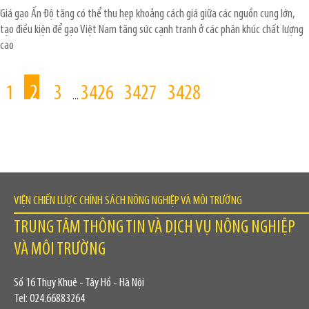
Giá gạo Ấn Độ tăng có thể thu hẹp khoảng cách giá giữa các nguồn cung lớn,
tạo điều kiện để gạo Việt Nam tăng sức cạnh tranh ở các phân khúc chất lượng
cao
1
2
3
3426
3427
3428
...
VIỆN CHIẾN LƯỢC CHÍNH SÁCH NÔNG NGHIỆP VÀ MÔI TRƯỜNG
TRUNG TÂM THÔNG TIN VÀ DỊCH VỤ NÔNG NGHIỆP
VÀ MÔI TRƯỜNG
Số 16 Thụy Khuê - Tây Hồ - Hà Nội
Tel: 024.66883264