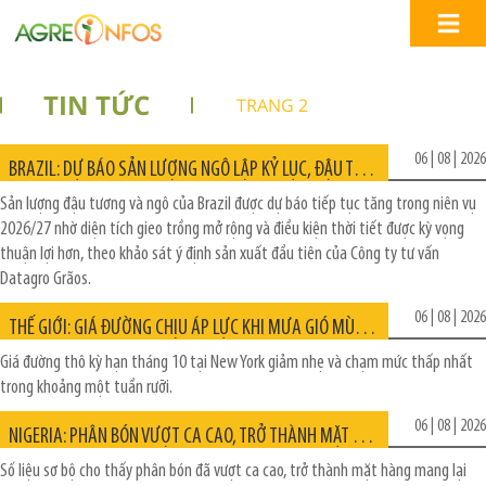
TIN TỨC
TRANG 2
06 | 08 | 2026
BRAZIL: DỰ BÁO SẢN LƯỢNG NGÔ LẬP KỶ LỤC, ĐẬU TƯƠNG TIẾP TỤC TĂNG TRONG NIÊN VỤ 2026/27
Sản lượng đậu tương và ngô của Brazil được dự báo tiếp tục tăng trong niên vụ
2026/27 nhờ diện tích gieo trồng mở rộng và điều kiện thời tiết được kỳ vọng
thuận lợi hơn, theo khảo sát ý định sản xuất đầu tiên của Công ty tư vấn
Datagro Grãos.
06 | 08 | 2026
THẾ GIỚI: GIÁ ĐƯỜNG CHỊU ÁP LỰC KHI MƯA GIÓ MÙA TẠI ẤN ĐỘ CẢI THIỆN
Giá đường thô kỳ hạn tháng 10 tại New York giảm nhẹ và chạm mức thấp nhất
trong khoảng một tuần rưỡi.
06 | 08 | 2026
NIGERIA: PHÂN BÓN VƯỢT CA CAO, TRỞ THÀNH MẶT HÀNG XUẤT KHẨU NGOÀI DẦU MỎ LỚN NHẤT
Số liệu sơ bộ cho thấy phân bón đã vượt ca cao, trở thành mặt hàng mang lại