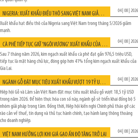
04 | 08 | 2026
NIGERIA: XUẤT KHẨU ĐIỀU THÔ SANG VIỆT NAM GIẢM 29%
Xuất khẩu hạt điều thô của Nigeria sang Việt Nam trong tháng 5/2026 giảm
mạnh.
04 | 08 | 2026
CÀ PHÊ TIẾP TỤC GIỮ 'NGÔI VƯƠNG' XUẤT KHẨU CỦA GIA LAI
Sau 7 tháng năm 2026, kim ngạch xuất khẩu cà phê đạt gần 976,5 triệu USD,
tiếp tục là mặt hàng chủ lực, đóng góp hơn 41% tổng kim ngạch xuất khẩu của
Gia Lai.
04 | 08 | 2026
NGÀNH GỖ ĐẶT MỤC TIÊU XUẤT KHẨU VƯỢT 19 TỶ USD, KIẾN NGHỊ GỠ VƯỚNG VỀ THUẾ VÀ TÍN DỤNG
Hiệp hội Gỗ và Lâm sản Việt Nam đặt mục tiêu xuất khẩu gỗ vượt 18,5 tỷ USD
trong năm 2026. Để hiện thực hóa con số này, ngành gỗ sẽ triển khai đồng bộ 5
nhóm giải pháp trọng tâm. Đồng thời, Hiệp hội kiến nghị Chính phủ tháo gỡ các
rào cản về thuế, tín dụng và thủ tục hành chính, tạo hành lang thông thoáng
cho doanh nghiệp.
04 | 08 | 2026
VIỆT NAM HƯỞNG LỢI KHI GIÁ GẠO ẤN ĐỘ TĂNG TRỞ LẠI