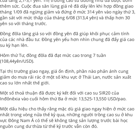
cửa tăng 2,1-3,1 yên. Thị trường cao su dường như đã được bơm
thêm sức. Cuộc đua săn lùng giá rẻ đã dấy lên khi hợp đồng giao
tháng 1/09 đã ngừng giảm và đứng ở mức 314 yên vào ngày thứ 3,
gần sát với mức thấp của tháng 6/08 (313,4 yên) và thấp hơn 30
yên so với tháng trước.
Đồng đôla tăng giá so với đồng yên đã giúp khôi phục cảm tính
của các nhà đầu tư. Đồng yên yếu hơn nhìn chung đã đẩy giá cao
su kỳ hạn lên.
Hôm thứ Tư, đồng đôla đã đạt mức cao trong 7 tuần
(108,44yên/USD).
Tại thị trường giao ngay, giá ổn định, phần nào phản ánh cung
giảm do mưa rải rác ở một số khu vực ở Thái Lan, nước sản xuất
cao su lớn nhất thế giới.
Một số thoả thuận đã được ký kết đối với cao su SIR20 của
Inđônêxia vào cuối hôm thứ Ba ở mức 13,525-13,550 USD/pao.
Một dấu hiệu cho thấy rằng mặc dù giá giao ngay hiện ở mức cao
nhất trong vòng nửa thế kỷ qua, những người trồng cao su ở khu
vực Đông Nam Á có thể sẽ không tăng sản lượng trước bài học
nguồn cung dư thừa từ thế kỷ trước vẫn còn đó.