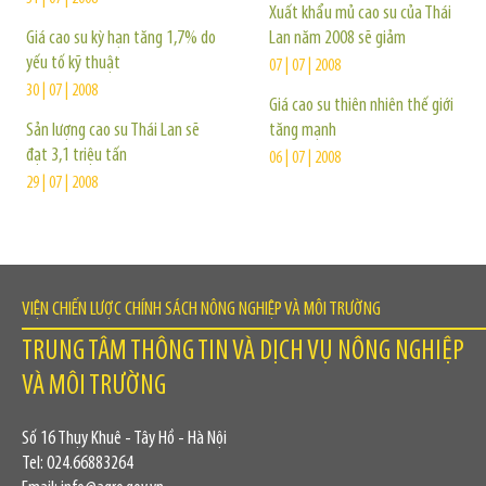
Xuất khẩu mủ cao su của Thái
Giá cao su kỳ hạn tăng 1,7% do
Lan năm 2008 sẽ giảm
yếu tố kỹ thuật
07 | 07 | 2008
30 | 07 | 2008
Giá cao su thiên nhiên thế giới
Sản lượng cao su Thái Lan sẽ
tăng mạnh
đạt 3,1 triệu tấn
06 | 07 | 2008
29 | 07 | 2008
VIỆN CHIẾN LƯỢC CHÍNH SÁCH NÔNG NGHIỆP VÀ MÔI TRƯỜNG
TRUNG TÂM THÔNG TIN VÀ DỊCH VỤ NÔNG NGHIỆP
VÀ MÔI TRƯỜNG
Số 16 Thụy Khuê - Tây Hồ - Hà Nội
Tel: 024.66883264