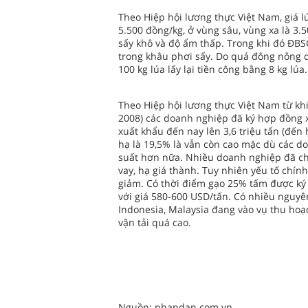
Theo Hiệp hội lương thực Việt Nam, giá l
5.500 đồng/kg, ở vùng sâu, vùng xa là 3.
sấy khô và độ ẩm thấp. Trong khi đó ÐB
trong khâu phơi sấy. Do quá đông nông dâ
100 kg lúa lấy lại tiền công bằng 8 kg lúa.
Theo Hiệp hội lương thực Việt Nam từ khi
2008) các doanh nghiệp đã ký hợp đồng 
xuất khẩu đến nay lên 3,6 triệu tấn (đến
hạ là 19,5% là vẫn còn cao mặc dù các d
suất hơn nữa. Nhiều doanh nghiệp đã ch
vay, hạ giá thành. Tuy nhiên yếu tố chí
giảm. Có thời điểm gạo 25% tấm được ký
với giá 580-600 USD/tấn. Có nhiều nguy
Indonesia, Malaysia đang vào vụ thu hoạc
vận tải quá cao.
Nguồn: nhandan.com.vn