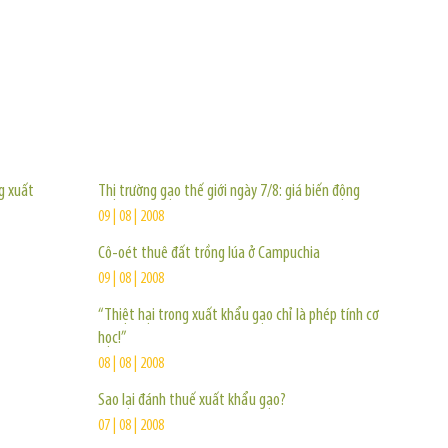
TIN KHÁC
g xuất
Thị trường gạo thế giới ngày 7/8: giá biến động
09 | 08 | 2008
Cô-oét thuê đất trồng lúa ở Campuchia
09 | 08 | 2008
“Thiệt hại trong xuất khẩu gạo chỉ là phép tính cơ
học!”
08 | 08 | 2008
Sao lại đánh thuế xuất khẩu gạo?
07 | 08 | 2008