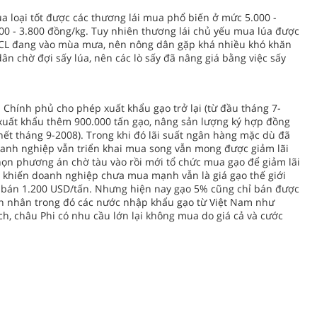
úa loại tốt được các thương lái mua phổ biến ở mức 5.000 -
500 - 3.800 đồng/kg. Tuy nhiên thương lái chủ yếu mua lúa được
SCL đang vào mùa mưa, nên nông dân gặp khá nhiều khó khăn
n chờ đợi sấy lúa, nên các lò sấy đã nâng giá bằng việc sấy
 Chính phủ cho phép xuất khẩu gạo trở lại (từ đầu tháng 7-
xuất khẩu thêm 900.000 tấn gạo, nâng sản lượng ký hợp đồng
 hết tháng 9-2008). Trong khi đó lãi suất ngân hàng mặc dù đã
oanh nghiệp vẫn triển khai mua song vẫn mong được giảm lãi
ọn phương án chờ tàu vào rồi mới tổ chức mua gạo để giảm lãi
nh khiến doanh nghiệp chưa mua mạnh vẫn là giá gạo thế giới
 bán 1.200 USD/tấn. Nhưng hiện nay gạo 5% cũng chỉ bán được
ên nhân trong đó các nước nhập khẩu gạo từ Việt Nam như
h, châu Phi có nhu cầu lớn lại không mua do giá cả và cước