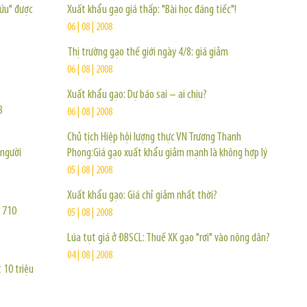
cứu" được
Xuất khẩu gạo giá thấp: "Bài học đáng tiếc"!
06 | 08 | 2008
Thị trường gạo thế giới ngày 4/8: giá giảm
06 | 08 | 2008
Xuất khẩu gạo: Dự báo sai – ai chịu?
8
06 | 08 | 2008
Chủ tịch Hiệp hội lượng thực VN Trương Thanh
 người
Phong:Giá gạo xuất khẩu giảm mạnh là không hợp lý
05 | 08 | 2008
Xuất khẩu gạo: Giá chỉ giảm nhất thời?
 710
05 | 08 | 2008
Lúa tụt giá ở ĐBSCL: Thuế XK gạo "rơi" vào nông dân?
04 | 08 | 2008
 10 triệu