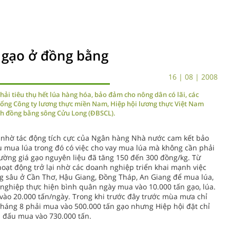
, gạo ở đồng bằng
16 | 08 | 2008
ải tiêu thụ hết lúa hàng hóa, bảo đảm cho nông dân có lãi, các
ổng Công ty lương thực miền Nam, Hiệp hội lương thực Việt Nam
ỉnh đồng bằng sông Cửu Long (ÐBSCL).
 nhờ tác động tích cực của Ngân hàng Nhà nước cam kết bảo
 mua lúa trong đó có việc cho vay mua lúa mà không cần phải
rường giá gạo nguyên liệu đã tăng 150 đến 300 đồng/kg. Từ
hoạt động trở lại nhờ các doanh nghiệp triển khai mạnh việc
g sâu ở Cần Thơ, Hậu Giang, Ðồng Tháp, An Giang để mua lúa,
ghiệp thực hiện bình quân ngày mua vào 10.000 tấn gạo, lúa.
ào 20.000 tấn/ngày. Trong khi trước đây trước mùa mưa chỉ
tháng 8 phải mua vào 500.000 tấn gạo nhưng Hiệp hội đặt chỉ
n đấu mua vào 730.000 tấn.