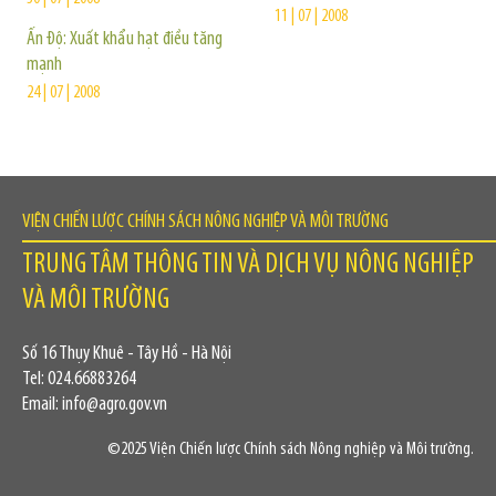
11 | 07 | 2008
Ấn Độ: Xuất khẩu hạt điều tăng
mạnh
24 | 07 | 2008
VIỆN CHIẾN LƯỢC CHÍNH SÁCH NÔNG NGHIỆP VÀ MÔI TRƯỜNG
TRUNG TÂM THÔNG TIN VÀ DỊCH VỤ NÔNG NGHIỆP
VÀ MÔI TRƯỜNG
Số 16 Thụy Khuê - Tây Hồ - Hà Nội
Tel: 024.66883264
Email: info@agro.gov.vn
©2025 Viện Chiến lược Chính sách Nông nghiệp và Môi trường.