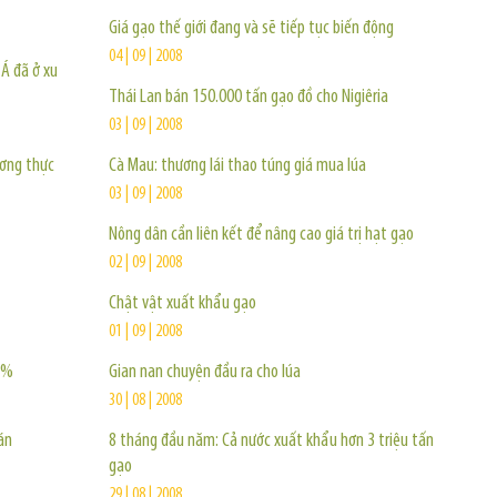
Giá gạo thế giới đang và sẽ tiếp tục biến động
04 | 09 | 2008
 Á đã ở xu
Thái Lan bán 150.000 tấn gạo đồ cho Nigiêria
03 | 09 | 2008
ương thực
Cà Mau: thương lái thao túng giá mua lúa
03 | 09 | 2008
Nông dân cần liên kết để nâng cao giá trị hạt gạo
02 | 09 | 2008
Chật vật xuất khẩu gạo
01 | 09 | 2008
5%
Gian nan chuyện đầu ra cho lúa
30 | 08 | 2008
án
8 tháng đầu năm: Cả nước xuất khẩu hơn 3 triệu tấn
gạo
29 | 08 | 2008