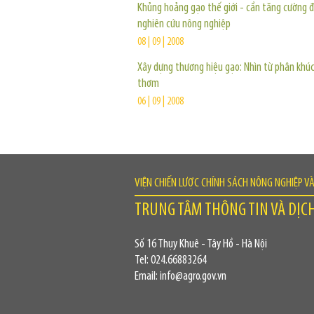
Khủng hoảng gạo thế giới - cần tăng cường 
nghiên cứu nông nghiệp
08 | 09 | 2008
Xây dựng thương hiệu gạo: Nhìn từ phân khú
thơm
06 | 09 | 2008
VIỆN CHIẾN LƯỢC CHÍNH SÁCH NÔNG NGHIỆP V
TRUNG TÂM THÔNG TIN VÀ DỊC
Số 16 Thụy Khuê - Tây Hồ - Hà Nội
Tel: 024.66883264
Email: info@agro.gov.vn