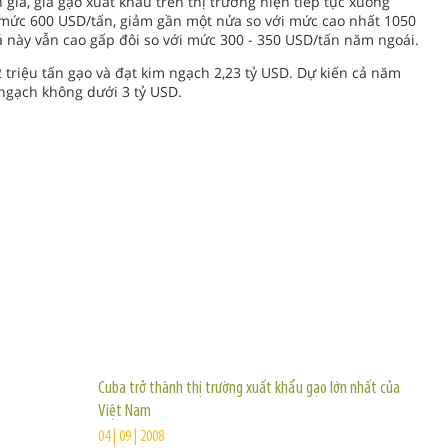
gia, giá gạo xuất khẩu trên thị trường hiện tiếp tục xuống
 mức 600 USD/tấn, giảm gần một nửa so với mức cao nhất 1050
 này vẫn cao gấp đôi so với mức 300 - 350 USD/tấn năm ngoái.
 triệu tấn gạo và đạt kim ngạch 2,23 tỷ USD. Dự kiến cả năm
m ngạch không dưới 3 tỷ USD.
TIN KHÁC
Cuba trở thành thị trường xuất khẩu gạo lớn nhất của
Việt Nam
04 | 09 | 2008