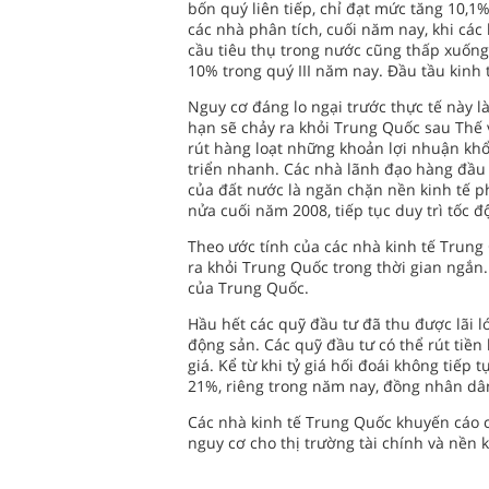
bốn quý liên tiếp, chỉ đạt mức tăng 10,1
các nhà phân tích, cuối năm nay, khi cá
cầu tiêu thụ trong nước cũng thấp xuống
10% trong quý III năm nay. Đầu tầu kinh 
Nguy cơ đáng lo ngại trước thực tế này 
hạn sẽ chảy ra khỏi Trung Quốc sau Thế v
rút hàng loạt những khoản lợi nhuận khổ
triển nhanh. Các nhà lãnh đạo hàng đầu
của đất nước là ngăn chặn nền kinh tế p
nửa cuối năm 2008, tiếp tục duy trì tốc độ
Theo ước tính của các nhà kinh tế Trung 
ra khỏi Trung Quốc trong thời gian ngắn.
của Trung Quốc.
Hầu hết các quỹ đầu tư đã thu được lãi lớ
động sản. Các quỹ đầu tư có thể rút tiền
giá. Kể từ khi tỷ giá hối đoái không tiế
21%, riêng trong năm nay, đồng nhân dân
Các nhà kinh tế Trung Quốc khuyến cáo cá
nguy cơ cho thị trường tài chính và nền 