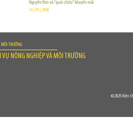
Nguyễn Kim và “quái chiêu” khuyến mãi
16 | 09 | 2008
À MÔI TRƯỜNG
H VỤ NÔNG NGHIỆP VÀ MÔI TRƯỜNG
©2025 Viện Ch