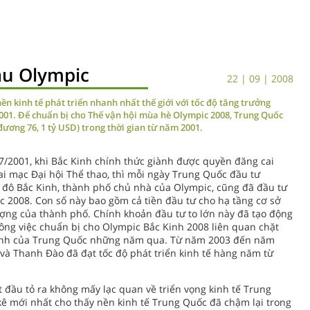
au Olympic
22 | 09 | 2008
n kinh tế phát triển nhanh nhất thế giới với tốc độ tăng trưởng
001. Để chuẩn bị cho Thế vận hội mùa hè Olympic 2008, Trung Quốc
ương 76, 1 tỷ USD) trong thời gian từ năm 2001.
/7/2001, khi Bắc Kinh chính thức giành được quyền đăng cai
ai mạc Đại hội Thể thao, thì mỗi ngày Trung Quốc đầu tư
 đô Bắc Kinh, thành phố chủ nhà của Olympic, cũng đã đầu tư
c 2008. Con số này bao gồm cả tiền đầu tư cho hạ tầng cơ sở
ượng của thành phố. Chính khoản đầu tư to lớn này đã tạo động
Công việc chuẩn bị cho Olympic Bắc Kinh 2008 liên quan chặt
nhanh của Trung Quốc những năm qua. Từ năm 2003 đến năm
 và Thanh Đào đã đạt tốc độ phát triển kinh tế hàng năm từ
 đầu tỏ ra không mấy lạc quan về triển vọng kinh tế Trung
ê mới nhất cho thấy nền kinh tế Trung Quốc đã chậm lại trong