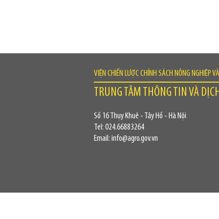
VIỆN CHIẾN LƯỢC CHÍNH SÁCH NÔNG NGHIỆP V
TRUNG TÂM THÔNG TIN VÀ DỊC
Số 16 Thụy Khuê - Tây Hồ - Hà Nội
Tel: 024.66883264
Email: info@agro.gov.vn