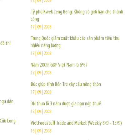
17 | 09 | 2008
Tỷ phú Kwek Leng Beng: Không có giới hạn cho thành
công
17 | 09 | 2008
Trung Quốc giảm xuất khẩu các sản phẩm tiêu thụ
 đô thị
nhiều năng lượng
17 | 09 | 2008
Năm 2009, GDP Việt Nam là 6%?
17 | 09 | 2008
Đức giúp tỉnh Bến Tre xây cầu nông thôn
17 | 09 | 2008
 ngư dân
DN thua lỗ 3 năm được gia hạn nộp thuế
17 | 09 | 2008
 Cửu Long:
VietFoodstuff Trade and Market (Weekly 8/9 - 15/9)
16 | 09 | 2008