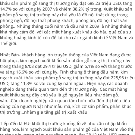
khẩu sản phẩm gỗ sang thị trường này đạt 688,23 triệu USD, tăng
14,7% so với cùng kỳ 2007 và chiếm 38,2% tỷ trọng. Xuất khẩu sản
phẩm gỗ sang thị trường này chủ yếu là đồ nội thất dùng trong
phòng ngủ, đồ nội thất phòng khách, phòng ăn, đồ nội thất văn
phòng...Những tháng cuối năm và đầu năm 2009 là những tháng
khá nhạy cảm đối với các mặt hàng xuất khẩu do hậu quả của sự
khủng hoảng kinh tế còn để lại cho các ngành kinh tế Việt Nam và
Thế giới.
Nhật Bản- khách hàng lớn truyền thống của Việt Nam đang được
hồi phục, kim ngạch xuất khẩu sản phẩm gỗ sang thị trường này
trong tháng 8/08 đạt 29,4 triệu USD, giảm 5,1% so với tháng trước
và tăng 16,6% so với cùng kỳ. Tính chung 8 tháng đầu năm, kim
ngạch xuất khẩu sản phẩm gỗ sang thị trường này đạt 225,96 triệu
USD, tăng 11,3% so với cùng kỳ năm ngoái. Hiện nay, các doanh
nghiệp đang thiếu quan tâm đến thị trường này. Các mặt hàng
xuất khẩu sang đây chủ yếu là gỗ nguyên liệu như dăm gỗ,
ván...Các doanh nghiệp cần quan tâm hơn nữa đến thị hiếu tiêu
dùng của người Nhật như mẫu mã, kích cỡ sản phẩm, phân khúc
thị trường...nhằm gia tăng giá trị xuất khẩu.
Tiếp đến là EU- khối thị trường khổng lồ về nhu cầu nhập khẩu
hàng hoá, kim ngạch xuất khẩu sản phẩm gỗ của Việt Nam vào thị
trường này trong năm nay tăng mạnh, đạt 38,13 triệu USD trong