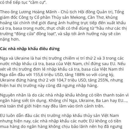
có thể tiếp tục “cầm cự”.
Theo ông Lương Hoàng Mãnh - Chủ tịch Hội đồng Quản trị, Tổng
giám đốc Công ty Cổ phần Thủy sản Mekong, Cần Thơ, khủng
hoảng tài chính thế giới đang ảnh hưởng trực tiếp đến xuất khẩu
cá tra, basa trong nước, thực chất có thể dùng từ “hầu như các thị
trường “đóng cửa” đồng loạt”, và sắp tới ảnh hưởng này sẽ còn
nặng hơn.
Các nhà nhập khẩu điêu đứng
Nga và Ukraine là hai thị trường chiếm vị trí thứ 2 và 3 trong các
nước nhập khẩu cá tra, basa của Việt Nam, chỉ đứng sau EU. Nếu
xét về thị trường đơn lẻ nhập khẩu cá tra, basa của Việt Nam thì
Nga dẫn đầu với 155,6 triệu USD, tăng 188% so với cùng kỳ,
Ukraine đứng hàng thứ 2 với 104,7 triệu USD, tăng 255%, nhưng
hiện hai thị trường này cũng đã ngưng nhập hàng.
Nguyên nhân là do các nhà nhập khẩu không có tiền thanh toán vì
ngân hàng siết tín dụng. Không chỉ Nga, Ukraine, Ba Lan hay EU...,
mà toàn thế giới hiện nay đều lâm vào tình cảnh trên.
EU luôn dẫn đầu các thị trường nhập khẩu thủy sản Việt Nam
nhưng hiện nay, các nhà nhập khẩu các nước EU không có tiền
mua hàng do ngân hàng không chịu bảo lãnh nên họ đã ngưng