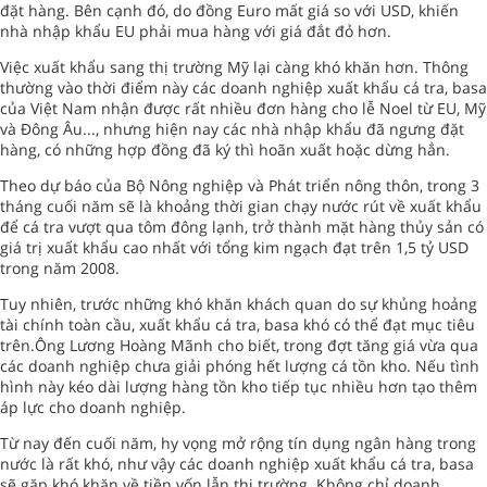
đặt hàng. Bên cạnh đó, do đồng Euro mất giá so với USD, khiến
nhà nhập khẩu EU phải mua hàng với giá đắt đỏ hơn.
Việc xuất khẩu sang thị trường Mỹ lại càng khó khăn hơn. Thông
thường vào thời điểm này các doanh nghiệp xuất khẩu cá tra, basa
của Việt Nam nhận được rất nhiều đơn hàng cho lễ Noel từ EU, Mỹ
và Đông Âu..., nhưng hiện nay các nhà nhập khẩu đã ngưng đặt
hàng, có những hợp đồng đã ký thì hoãn xuất hoặc dừng hẳn.
Theo dự báo của Bộ Nông nghiệp và Phát triển nông thôn, trong 3
tháng cuối năm sẽ là khoảng thời gian chạy nước rút về xuất khẩu
để cá tra vượt qua tôm đông lạnh, trở thành mặt hàng thủy sản có
giá trị xuất khẩu cao nhất với tổng kim ngạch đạt trên 1,5 tỷ USD
trong năm 2008.
Tuy nhiên, trước những khó khăn khách quan do sự khủng hoảng
tài chính toàn cầu, xuất khẩu cá tra, basa khó có thể đạt mục tiêu
trên.Ông Lương Hoàng Mãnh cho biết, trong đợt tăng giá vừa qua
các doanh nghiệp chưa giải phóng hết lượng cá tồn kho. Nếu tình
hình này kéo dài lượng hàng tồn kho tiếp tục nhiều hơn tạo thêm
áp lực cho doanh nghiệp.
Từ nay đến cuối năm, hy vọng mở rộng tín dụng ngân hàng trong
nước là rất khó, như vậy các doanh nghiệp xuất khẩu cá tra, basa
sẽ gặp khó khăn về tiền vốn lẫn thị trường. Không chỉ doanh