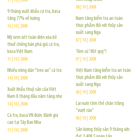
17 | 10 | 2008
08 | 10 | 2008
9 tháng xuất khẩu cá tra, basa
tăng 77% về lượng
Nam tăng kiểm tra an toàn
thực phẩm đối với thủy sản
16 | 10 | 2008
xuất sang Nga
Mỹ xem xét toàn diện xóa bỏ
07 | 10 | 2008
thuế chống bán phá giá cá tra,
basa Việt Nam
Tôm sú “đột quỵ”!
15 | 10 | 2008
07 | 10 | 2008
Nhiều nông dân “treo ao” cá tra
Việt Nam tăng kiểm tra an toàn
thực phẩm đối với thủy sản
14 | 10 | 2008
xuất sang Nga
Xuất khẩu thuỷ sản của Việt
06 | 10 | 2008
Nam 8 tháng đầu năm tăng nhẹ
Lại nuôi tôm thẻ chân trắng
14 | 10 | 2008
“vượt rào”
Cá tra, basa VN được đánh giá
06 | 10 | 2008
cao tại Tây Ban Nha
Sản lượng thủy sản 9 tháng ước
13 | 10 | 2008
đạt 3.408,5 ngàn tấn