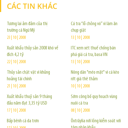
CÁC TIN KHÁC
TIN KHÁC
Tương lai ảm đảm của thị
Cá tra “lỗ chỏng vó” vì làm ăn
trường cá Ngừ Mỹ
chụp giật
23 | 10 | 2008
13 | 10 | 2008
Xuất khẩu thủy sản 2008 khó về
ITC xem xét thuế chống bán
đích 4,2 tỷ
phá giá cá tra, basa VN
22 | 10 | 2008
13 | 10 | 2008
Thủy sản chật vật vì khủng
Nông dân "méo mặt" vì cá kèo
hoảng tài chính
rớt giá thê thảm
21 | 10 | 2008
10 | 10 | 2008
Xuất khẩu thuỷ sản 9 tháng
Sớm công bố quy hoạch vùng
đầu năm đạt 3,35 tỷ USD
nuôi cá tra
17 | 10 | 2008
08 | 10 | 2008
Bấp bênh cá da trơn
Ôxtrâylia nới lỏng kiểm soát với
tôm nhập khẩu