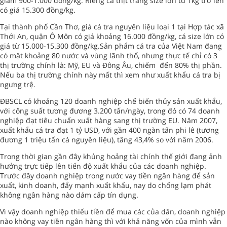
giảm 900-1.000 đồng/kg. Riêng cá thịt trắng size lớn từ 1kg trở lên
có giá 15.300 đồng/kg.
Tại thành phố Cần Thơ, giá cá tra nguyên liệu loại 1 tại Hợp tác xã
Thới An, quận Ô Môn có giá khoảng 16.000 đồng/kg, cá size lớn có
giá từ 15.000-15.300 đồng/kg.Sản phẩm cá tra của Việt Nam đang
có mặt khoảng 80 nước và vùng lãnh thổ, nhưng thực tế chỉ có 3
thị trường chính là: Mỹ, EU và Đông Âu, chiếm đến 80% thị phần.
Nếu ba thị trường chính này mất thì xem như xuất khẩu cá tra bị
ngưng trệ.
ĐBSCL có khoảng 120 doanh nghiệp chế biến thủy sản xuất khẩu,
với công suất tương đương 3.200 tấn/ngày, trong đó có 74 doanh
nghiệp đạt tiêu chuẩn xuất hàng sang thị trường EU. Năm 2007,
xuất khẩu cá tra đạt 1 tỷ USD, với gần 400 ngàn tấn phi lê (tương
đương 1 triệu tấn cá nguyên liệu), tăng 43,4% so với năm 2006.
Trong thời gian gần đây khủng hoảng tài chính thế giới đang ảnh
hưởng trực tiếp lên tiến độ xuất khẩu của các doanh nghiệp.
Trước đây doanh nghiệp trong nước vay tiền ngân hàng để sản
xuất, kinh doanh, đẩy mạnh xuất khẩu, nay do chống lạm phát
không ngân hàng nào dám cấp tín dụng.
Vì vậy doanh nghiệp thiếu tiền để mua các của dân, doanh nghiệp
nào không vay tiền ngân hàng thì với khả năng vốn của mình vẫn