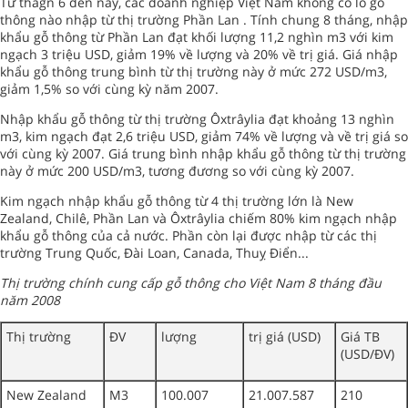
Từ thágn 6 đến nay, các doanh nghiệp Việt Nam không có lô gỗ
thông nào nhập từ thị trường Phần Lan . Tính chung 8 tháng, nhập
khẩu gỗ thông từ Phần Lan đạt khối lượng 11,2 nghìn m3 với kim
ngạch 3 triệu USD, giảm 19% về lượng và 20% về trị giá. Giá nhập
khẩu gỗ thông trung bình từ thị trường này ở mức 272 USD/m3,
giảm 1,5% so với cùng kỳ năm 2007.
Nhập khẩu gỗ thông từ thị trường Ôxtrâylia đạt khoảng 13 nghìn
m3, kim ngạch đạt 2,6 triệu USD, giảm 74% về lượng và về trị giá so
với cùng kỳ 2007. Giá trung bình nhập khẩu gỗ thông từ thị trường
này ở mức 200 USD/m3, tương đương so với cùng kỳ 2007.
Kim ngạch nhập khẩu gỗ thông từ 4 thị trường lớn là New
Zealand, Chilê, Phần Lan và Ôxtrâylia chiếm 80% kim ngạch nhập
khẩu gỗ thông của cả nước. Phần còn lại được nhập từ các thị
trường Trung Quốc, Đài Loan, Canada, Thuỵ Điển...
Thị trường chính cung cấp gỗ thông cho Việt Nam 8 tháng đầu
năm 2008
Thị trường
ĐV
lượng
trị giá (USD)
Giá TB
(USD/ĐV)
New Zealand
M3
100.007
21.007.587
210