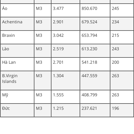
Áo
M3
3.477
850.670
245
Achentina
M3
2.901
679.524
234
Braxin
M3
3.042
653.794
215
Lào
M3
2.519
613.230
243
Hà Lan
M3
2.701
541.218
200
B.Virgin
M3
1.304
447.559
263
Islands
Mỹ
M3
1.555
408.799
263
Đức
M3
1.215
237.621
196