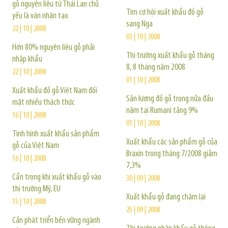
gỗ nguyên liệu từ Thái Lan chủ
Tìm cơ hội xuất khẩu đồ gỗ
yếu là ván nhân tạo
sang Nga
22 | 10 | 2008
03 | 10 | 2008
Hơn 80% nguyên liệu gỗ phải
Thị trường xuất khẩu gỗ tháng
nhập khẩu
8, 8 tháng năm 2008
22 | 10 | 2008
01 | 10 | 2008
Xuất khẩu đồ gỗ Việt Nam đối
Sản lượng đồ gỗ trong nửa đầu
mặt nhiều thách thức
năm tại Rumani tăng 9%
16 | 10 | 2008
01 | 10 | 2008
Tình hình xuất khẩu sản phẩm
Xuất khẩu các sản phẩm gỗ của
gỗ của Việt Nam
Braxin trong tháng 7/2008 giảm
16 | 10 | 2008
7,3%
Cẩn trọng khi xuất khẩu gỗ vào
30 | 09 | 2008
thị trường Mỹ, EU
Xuất khẩu gỗ đang chậm lại
15 | 10 | 2008
25 | 09 | 2008
Cần phát triển bền vững ngành