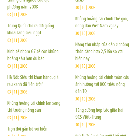
trình giảm nghèo của địa
crisis
phương năm 2008
30 | 10 | 2008
03 | 11 | 2008
Khủng hoảng tài chính thế giới,
Trung Quốc cho ra đời giống
nông dân Việt Nam vạ lây
khoai lang siêu ngọt
30 | 10 | 2008
03 | 11 | 2008
Nâng thu nhập của dân cư nông
Kinh tế nhóm G7 sẽ còn khủng
thôn tăng hơn 2,5 lần so với
hoảng sâu hơn dự báo
hiện nay
03 | 11 | 2008
30 | 10 | 2008
Hà Nội: Siêu thị khan hàng, giá
Khủng hoảng tài chính toàn cầu
rau xanh đã “lên trời”
ảnh hưởng tới 800 triệu nông
dân TQ
03 | 11 | 2008
30 | 10 | 2008
Khủng hoảng tài chính lan sang
thị trường nông sản
Tăng cường hợp tác giữa hai
ĐCS Việt-Trung
03 | 11 | 2008
30 | 10 | 2008
Trọn đời gắn bó với biển