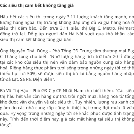
Các siêu thị cam kết không tăng giá
Hầu hết các siêu thị trong ngày 3.11 lượng khách tăng mạnh, do
lượng hàng ngoài thị trường không đáp ứng đủ và giá hàng hoá ở
siêu thị đảm bảo. Đến trưa 3.11, siêu thị Big C, Metro, Fivimart
đông trở lại. Để giúp người dân Hà Nội vượt qua khó khăn, các
siêu thị cam kết không tăng giá bán.
Ông Nguyễn Thái Dũng - Phó Tổng GĐ Trung tâm thương mại Big
C Thăng Long cho biết: "Nhờ lượng hàng tích trữ hơn 20 tỉ đồng
tại các kho của siêu thị nên vẫn đảm bảo nguồn cung cấp hàng
hoá. Riêng hàng thực phẩm tươi sống trong những ngày tới có thể
thiếu hụt tới 50%, sẽ được siêu thị bù lại bằng nguồn hàng nhập
từ Đà Lạt, Sa Pa, Điện Biên".
Bà Vũ Thị Hậu - Phó GĐ Cty CP Nhất Nam cho biết thêm: "Các siêu
thị hầu hết vẫn còn hàng dự trữ, trời ngớt mưa, hàng hoá từ tổng
kho được vận chuyển về các siêu thị. Tuy nhiên, lượng rau xanh có
giảm do các nhà cung cấp cũng bị thiệt hại trong đợt mưa lũ vừa
qua. Hy vọng trong những ngày tới sẽ khắc phục được tình trạng
này. Tính đến thời điểm này, giá các mặt hàng tại siêu thị không
tăng".