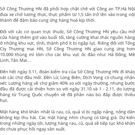
Sở Công Thương HN đã phối hợp chặt chẽ với Công an TP.Hà Nội
đưa xe chở lương thực, thực phẩm từ 1,5 tấn trở lên vào trong nội
thành để đảm bảo cung ứng hàng hoá kịp thời.
Đối với các cơ quan trực thuộc, Sở Công Thương HN yêu cầu mở
cửa hàng thêm giờ vào buổi tối, tăng cường khai thác nguồn hàng
ở những khu vực, tỉnh, thành phố ít bị ngập lụt. Riêng đối với Tổng
Cty Thương mại HN, Sở Công Thương HN giao cung ứng hơn
10.000 thùng mì tôm cho các khu vực ốc đảo như: Hà Đông, Mê
Linh, Tân Mai...
Đến hết ngày 3.11, đoàn kiểm tra của Sở Công Thương HN đi khảo
sát các chợ đầu mối: Đền Lừ, Long Biên, Dịch Vọng có chung nhận
xét: Lượng hàng về chợ giảm 40% so với ngày thường, nhưng bước
đầu đã được cải thiện hơn so với ngày 31.10 và 1 - 2.11, do lượng
hàng từ Trung Quốc chuyển về đã phần nào bù đắp được thiếu
hụt.
Mặt hàng khó khăn nhất là rau, củ, quả vì bị ngập nặng, nông dân
không kịp thu hái. Các mặt hàng nhìn chung có tăng giá. Dự kiến
trong những ngày tới, lượng hàng rau, củ, quả sẽ tiếp tục khó khăn
do chưa phục hồi ngay sản xuất.