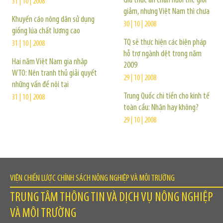
Giá thức ăn chăn nuôi thế giới
31 | 10 | 2008
giảm, nhưng Việt Nam thì chưa
Khuyến cáo nông dân sử dụng
30 | 10 | 2008
giống lúa chất lượng cao
TQ sẽ thực hiện các biện pháp
31 | 10 | 2008
hỗ trợ ngành dệt trong năm
Hai năm Việt Nam gia nhập
2009
WTO: Nên tranh thủ giải quyết
29 | 10 | 2008
những vấn đề nội tại
Trung Quốc chi tiền cho kinh tế
31 | 10 | 2008
toàn cầu: Nhận hay không?
29 | 10 | 2008
VIỆN CHIẾN LƯỢC CHÍNH SÁCH NÔNG NGHIỆP VÀ MÔI TRƯỜNG
TRUNG TÂM THÔNG TIN VÀ DỊCH VỤ NÔNG NGHIỆP
VÀ MÔI TRƯỜNG