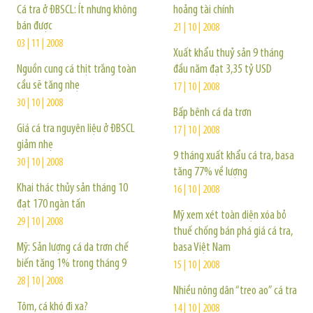
Cá tra ở ĐBSCL: Ít nhưng không
hoảng tài chính
bán được
21 | 10 | 2008
03 | 11 | 2008
Xuất khẩu thuỷ sản 9 tháng
Nguồn cung cá thịt trắng toàn
đầu năm đạt 3,35 tỷ USD
cầu sẽ tăng nhẹ
17 | 10 | 2008
30 | 10 | 2008
Bấp bênh cá da trơn
Giá cá tra nguyên liệu ở ĐBSCL
17 | 10 | 2008
giảm nhẹ
9 tháng xuất khẩu cá tra, basa
30 | 10 | 2008
tăng 77% về lượng
Khai thác thủy sản tháng 10
16 | 10 | 2008
đạt 170 ngàn tấn
Mỹ xem xét toàn diện xóa bỏ
29 | 10 | 2008
thuế chống bán phá giá cá tra,
Mỹ: Sản lượng cá da trơn chế
basa Việt Nam
biến tăng 1% trong tháng 9
15 | 10 | 2008
28 | 10 | 2008
Nhiều nông dân “treo ao” cá tra
Tôm, cá khó đi xa?
14 | 10 | 2008