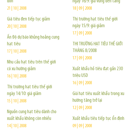
đốn
ngày 16/9: giá vững đến tăng
21 | 10 | 2008
18 | 09 | 2008
Giá tiêu đen tiếp tục giảm
Thị trường hạt tiêu thế giới
ngày 15/9: giá giảm
20 | 10 | 2008
17 | 09 | 2008
Ấn Độ dự báo khủng hoảng cung
hạt tiêu
THỊ TRƯỜNG HẠT TIÊU THẾ GIỚI
THÁNG 8/2008
17 | 10 | 2008
17 | 09 | 2008
Nhu cầu hạt tiêu trên thế giới
có xu hướng giảm
Xuất khẩu hồ tiêu đạt gần 230
triệu USD
16 | 10 | 2008
16 | 09 | 2008
Thị trường hạt tiêu thế giới
ngày 14/10: giá giảm
Giá hạt tiêu xuất khẩu trong xu
hướng tăng trở lại
15 | 10 | 2008
12 | 09 | 2008
Nguồn cung hạt tiêu dành cho
xuất khẩu không còn nhiều
Xuất khẩu tiêu tiếp tục ổn định
14 | 10 | 2008
09 | 09 | 2008